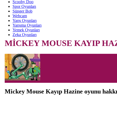
Scooby Doo
Spor Oyunları
Sünger Bob
Webcam
Yarış Oyunları
Yarışma Oyunları
Yemek Oyunları
Zeka Oyunları
MİCKEY MOUSE KAYIP HA
Mickey Mouse Kayıp Hazine oyunu hakk