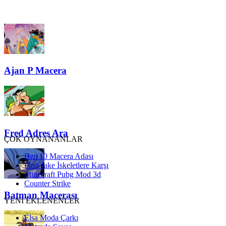
Ajan P Macera
Fred Adres Ara
ÇOK OYNANANLAR
Ben 10 Macera Adası
Finn Jake İskeletlere Karşı
Minecraft Pubg Mod 3d
Counter Strike
Batman Macerası
YENİ EKLENENLER
Elsa Moda Çarkı