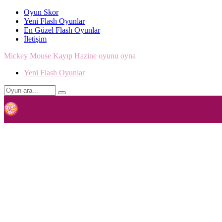
Oyun Skor
Yeni Flash Oyunlar
En Güzel Flash Oyunlar
İletişim
Mickey Mouse Kayıp Hazine oyunu oyna
Yeni Flash Oyunlar