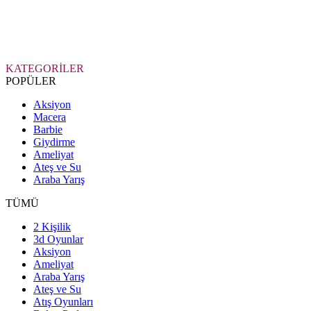
KATEGORİLER
POPÜLER
Aksiyon
Macera
Barbie
Giydirme
Ameliyat
Ateş ve Su
Araba Yarış
TÜMÜ
2 Kişilik
3d Oyunlar
Aksiyon
Ameliyat
Araba Yarış
Ateş ve Su
Atış Oyunları