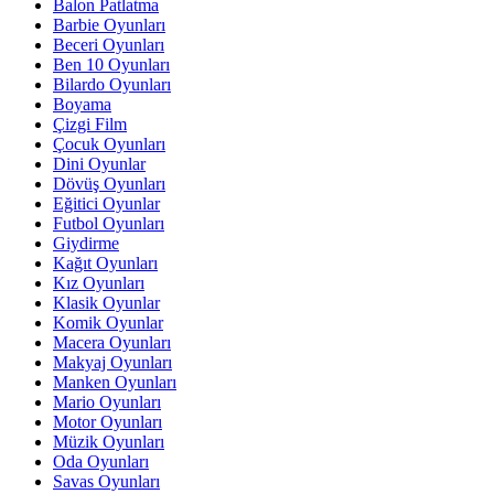
Balon Patlatma
Barbie Oyunları
Beceri Oyunları
Ben 10 Oyunları
Bilardo Oyunları
Boyama
Çizgi Film
Çocuk Oyunları
Dini Oyunlar
Dövüş Oyunları
Eğitici Oyunlar
Futbol Oyunları
Giydirme
Kağıt Oyunları
Kız Oyunları
Klasik Oyunlar
Komik Oyunlar
Macera Oyunları
Makyaj Oyunları
Manken Oyunları
Mario Oyunları
Motor Oyunları
Müzik Oyunları
Oda Oyunları
Savas Oyunları