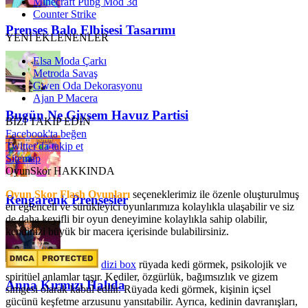
Minecraft Pubg Mod 3d
Counter Strike
Prenses Balo Elbisesi Tasarımı
YENİ EKLENENLER
Elsa Moda Çarkı
Metroda Savaş
Gwen Oda Dekorasyonu
Ajan P Macera
Bugün Ne Giysem Havuz Partisi
BİZİ TAKİP EDİN
Facebook'ta beğen
Twitter'da takip et
Sitemap
OyunSkor HAKKINDA
Oyun Skor Flash Oyunları
seçeneklerimiz ile özenle oluşturulmuş
Rengarenk Prensesler
en eğlenceli ve sürükleyici oyunlarımıza kolaylıkla ulaşabilir ve siz
de daha keyifli bir oyun deneyimine kolaylıkla sahip olabilir,
kendinizi büyük bir macera içerisinde bulabilirsiniz.
dizi box
rüyada kedi görmek​, psikolojik ve
spiritüel anlamlar taşır. Kediler, özgürlük, bağımsızlık ve gizem
Anna Kırmızı Halıda
simgesi olarak kabul edilir. Rüyada kedi görmek, kişinin içsel
gücünü keşfetme arzusunu yansıtabilir. Ayrıca, kedinin davranışları,