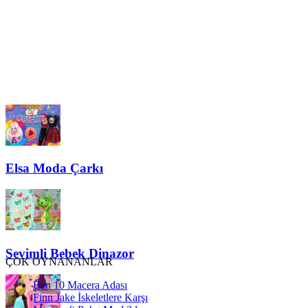
Elsa Moda Çarkı
Sevimli Bebek Dinazor
ÇOK OYNANANLAR
Ben 10 Macera Adası
Finn Jake İskeletlere Karşı