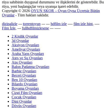
rüya sahibinin duygusal durumunu ve ilişkilerini de gösterebilir. Bu
rüya, yeni başlangıçlar veya uyanışa işaret edebilir.
Copyright © 2026
OYUN SKOR – Oyun Oyna Ücretsiz Bütün
Oyunlar
- Tüm hakları saklıdır.
dizipalizle
---
torrentoyun
---
---
hdfilm izle
----
film izle hint
, ----
Film İzle
, ---
fullhdfilmizlesene
---
-----
2 Kişilik Oyunlar
3d Oyunlar
Aksiyon Oyunları
Ameliyat Oyunları
Araba Yarış Oyunları
Ateş ve Su Oyunları
Atış Oyunları
Balon Patlatma Oyunları
Barbie Oyunları
Beceri Oyunları
Ben 10 Oyunları
Bilardo Oyunları
Boyama Oyunları
Çizgi Film Oyunları
Çocuk Oyunları
Dini Oyunlar
Dövüş Oyunları