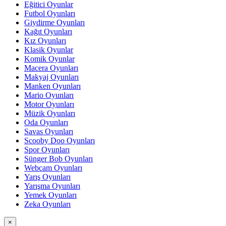
Eğitici Oyunlar
Futbol Oyunları
Giydirme Oyunları
Kağıt Oyunları
Kız Oyunları
Klasik Oyunlar
Komik Oyunlar
Macera Oyunları
Makyaj Oyunları
Manken Oyunları
Mario Oyunları
Motor Oyunları
Müzik Oyunları
Oda Oyunları
Savas Oyunları
Scooby Doo Oyunları
Spor Oyunları
Sünger Bob Oyunları
Webcam Oyunları
Yarış Oyunları
Yarışma Oyunları
Yemek Oyunları
Zeka Oyunları
×