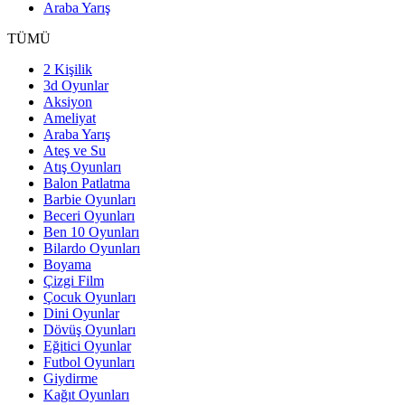
Araba Yarış
TÜMÜ
2 Kişilik
3d Oyunlar
Aksiyon
Ameliyat
Araba Yarış
Ateş ve Su
Atış Oyunları
Balon Patlatma
Barbie Oyunları
Beceri Oyunları
Ben 10 Oyunları
Bilardo Oyunları
Boyama
Çizgi Film
Çocuk Oyunları
Dini Oyunlar
Dövüş Oyunları
Eğitici Oyunlar
Futbol Oyunları
Giydirme
Kağıt Oyunları