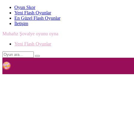
Oyun Skor
Yeni Flash Oyunlar
En Güzel Flash Oyunlar
İletişim
Muhafız Şovalye oyunu oyna
Yeni Flash Oyunlar