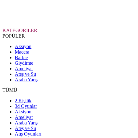
KATEGORİLER
POPÜLER
Aksiyon
Macera
Barbie
Giydirme
Ameliyat
Ateş ve Su
Araba Yarış
TÜMÜ
2 Kişilik
3d Oyunlar
Aksiyon
Ameliyat
Araba Yarış
Ateş ve Su
Atış Oyunları