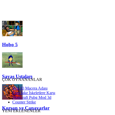
Hobo 5
Savaş Ustaları
ÇOK OYNANANLAR
Ben 10 Macera Adası
Finn Jake İskeletlere Karşı
Minecraft Pubg Mod 3d
Counter Strike
Korsan ve Canavarlar
YENİ EKLENENLER