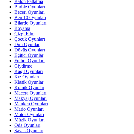
Balon Patlatma
Barbie Oyunları
Beceri Oyunları
Ben 10 Oyunları
Bilardo Oyunları
Boyama
Çizgi Film
Çocuk Oyunları
Dini Oyunlar
Dövüş Oyunları
Eğitici Oyunlar
Futbol Oyunları
Giydirme
Kağıt Oyunları
Kız Oyunları
Klasik Oyunlar
Komik Oyunlar
Macera Oyunları
Makyaj Oyunları
Manken Oyunları
Mario Oyunları
Motor Oyunları
Müzik Oyunları
Oda Oyunları
Savas Oyunları