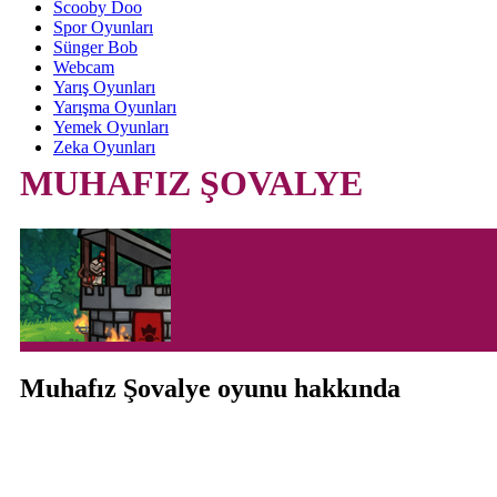
Scooby Doo
Spor Oyunları
Sünger Bob
Webcam
Yarış Oyunları
Yarışma Oyunları
Yemek Oyunları
Zeka Oyunları
MUHAFIZ ŞOVALYE
Muhafız Şovalye oyunu hakkında