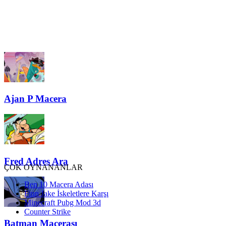
Ajan P Macera
Fred Adres Ara
ÇOK OYNANANLAR
Ben 10 Macera Adası
Finn Jake İskeletlere Karşı
Minecraft Pubg Mod 3d
Counter Strike
Batman Macerası