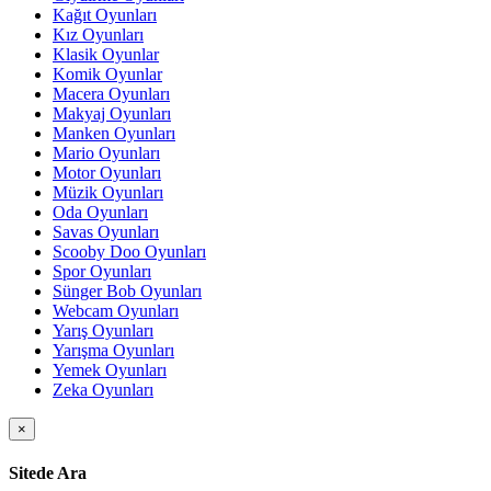
Kağıt Oyunları
Kız Oyunları
Klasik Oyunlar
Komik Oyunlar
Macera Oyunları
Makyaj Oyunları
Manken Oyunları
Mario Oyunları
Motor Oyunları
Müzik Oyunları
Oda Oyunları
Savas Oyunları
Scooby Doo Oyunları
Spor Oyunları
Sünger Bob Oyunları
Webcam Oyunları
Yarış Oyunları
Yarışma Oyunları
Yemek Oyunları
Zeka Oyunları
×
Sitede Ara