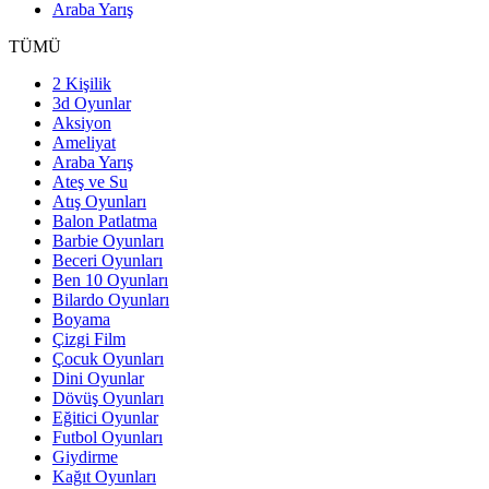
Araba Yarış
TÜMÜ
2 Kişilik
3d Oyunlar
Aksiyon
Ameliyat
Araba Yarış
Ateş ve Su
Atış Oyunları
Balon Patlatma
Barbie Oyunları
Beceri Oyunları
Ben 10 Oyunları
Bilardo Oyunları
Boyama
Çizgi Film
Çocuk Oyunları
Dini Oyunlar
Dövüş Oyunları
Eğitici Oyunlar
Futbol Oyunları
Giydirme
Kağıt Oyunları