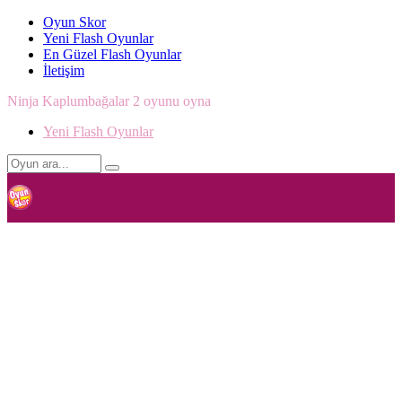
Oyun Skor
Yeni Flash Oyunlar
En Güzel Flash Oyunlar
İletişim
Ninja Kaplumbağalar 2 oyunu oyna
Yeni Flash Oyunlar