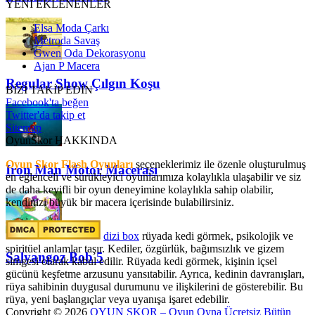
YENİ EKLENENLER
Elsa Moda Çarkı
Metroda Savaş
Gwen Oda Dekorasyonu
Ajan P Macera
Regular Show Çılgın Koşu
BİZİ TAKİP EDİN
Facebook'ta beğen
Twitter'da takip et
Sitemap
OyunSkor HAKKINDA
Oyun Skor Flash Oyunları
seçeneklerimiz ile özenle oluşturulmuş
Iron Man Motor Macerası
en eğlenceli ve sürükleyici oyunlarımıza kolaylıkla ulaşabilir ve siz
de daha keyifli bir oyun deneyimine kolaylıkla sahip olabilir,
kendinizi büyük bir macera içerisinde bulabilirsiniz.
dizi box
rüyada kedi görmek​, psikolojik ve
spiritüel anlamlar taşır. Kediler, özgürlük, bağımsızlık ve gizem
Salyangoz Bob 5
simgesi olarak kabul edilir. Rüyada kedi görmek, kişinin içsel
gücünü keşfetme arzusunu yansıtabilir. Ayrıca, kedinin davranışları,
rüya sahibinin duygusal durumunu ve ilişkilerini de gösterebilir. Bu
rüya, yeni başlangıçlar veya uyanışa işaret edebilir.
Copyright © 2026
OYUN SKOR – Oyun Oyna Ücretsiz Bütün