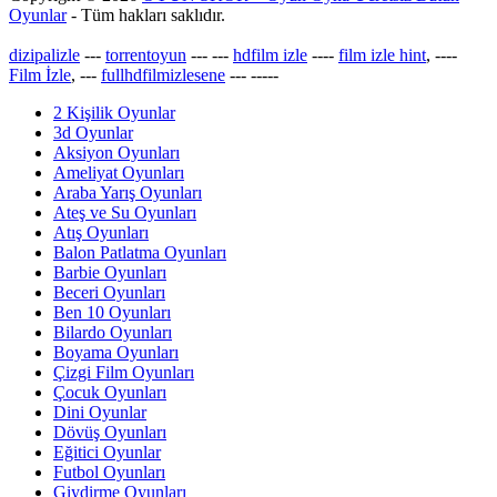
Oyunlar
- Tüm hakları saklıdır.
dizipalizle
---
torrentoyun
---
---
hdfilm izle
----
film izle hint
, ----
Film İzle
, ---
fullhdfilmizlesene
---
-----
2 Kişilik Oyunlar
3d Oyunlar
Aksiyon Oyunları
Ameliyat Oyunları
Araba Yarış Oyunları
Ateş ve Su Oyunları
Atış Oyunları
Balon Patlatma Oyunları
Barbie Oyunları
Beceri Oyunları
Ben 10 Oyunları
Bilardo Oyunları
Boyama Oyunları
Çizgi Film Oyunları
Çocuk Oyunları
Dini Oyunlar
Dövüş Oyunları
Eğitici Oyunlar
Futbol Oyunları
Giydirme Oyunları