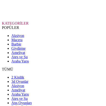
KATEGORİLER
POPÜLER
Aksiyon
Macera
Barbie
Giydirme
Ameliyat
Ateş ve Su
Araba Yarış
TÜMÜ
2 Kişilik
3d Oyunlar
Aksiyon
Ameliyat
Araba Yarış
Ateş ve Su
Atış Oyunları