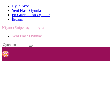
Oyun Skor
Yeni Flash Oyunlar
En Güzel Flash Oyunlar
İletişim
Nişancı Sniper oyunu oyna
Yeni Flash Oyunlar