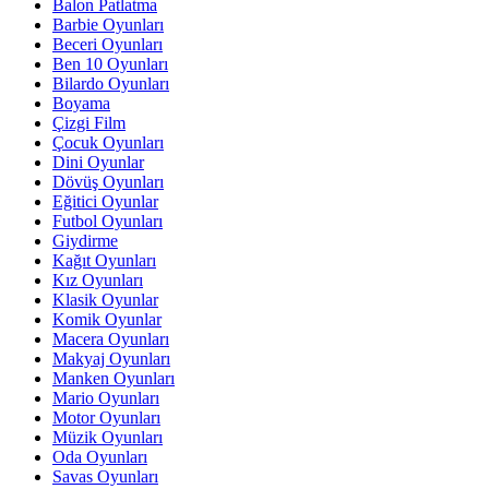
Balon Patlatma
Barbie Oyunları
Beceri Oyunları
Ben 10 Oyunları
Bilardo Oyunları
Boyama
Çizgi Film
Çocuk Oyunları
Dini Oyunlar
Dövüş Oyunları
Eğitici Oyunlar
Futbol Oyunları
Giydirme
Kağıt Oyunları
Kız Oyunları
Klasik Oyunlar
Komik Oyunlar
Macera Oyunları
Makyaj Oyunları
Manken Oyunları
Mario Oyunları
Motor Oyunları
Müzik Oyunları
Oda Oyunları
Savas Oyunları