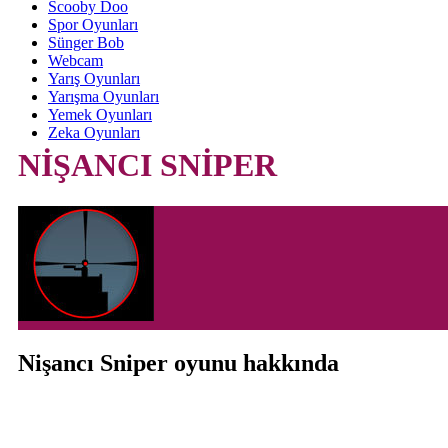
Scooby Doo
Spor Oyunları
Sünger Bob
Webcam
Yarış Oyunları
Yarışma Oyunları
Yemek Oyunları
Zeka Oyunları
NİŞANCI SNİPER
Nişancı Sniper oyunu hakkında