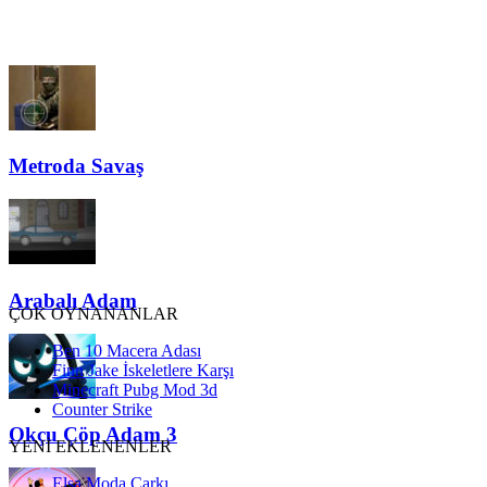
Metroda Savaş
Arabalı Adam
ÇOK OYNANANLAR
Ben 10 Macera Adası
Finn Jake İskeletlere Karşı
Minecraft Pubg Mod 3d
Counter Strike
Okçu Çöp Adam 3
YENİ EKLENENLER
Elsa Moda Çarkı