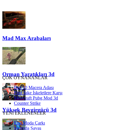
Mad Max Arabaları
Orman Yaratıkları 3d
ÇOK OYNANANLAR
Ben 10 Macera Adası
Finn Jake İskeletlere Karşı
Minecraft Pubg Mod 3d
Counter Strike
Yüksek Beygirgücü 3d
YENİ EKLENENLER
Elsa Moda Çarkı
Metroda Savaş