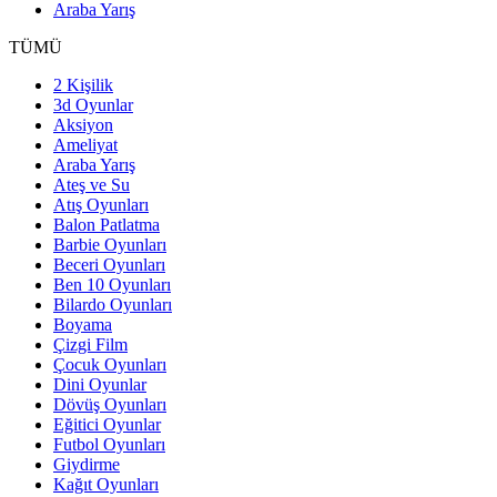
Araba Yarış
TÜMÜ
2 Kişilik
3d Oyunlar
Aksiyon
Ameliyat
Araba Yarış
Ateş ve Su
Atış Oyunları
Balon Patlatma
Barbie Oyunları
Beceri Oyunları
Ben 10 Oyunları
Bilardo Oyunları
Boyama
Çizgi Film
Çocuk Oyunları
Dini Oyunlar
Dövüş Oyunları
Eğitici Oyunlar
Futbol Oyunları
Giydirme
Kağıt Oyunları