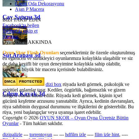
Gwen Oda Dekorasyonu
Ajan P Macera
Çay Satıcısı 3d
BİZİ TAKİP EDİN
Facebook'ta beğen
Twitter'da takip et
Sitemap
OyunSkor HAKKINDA
Oyun Skor Flash Oyunları
seçeneklerimiz ile özenle oluşturulmuş
Süt Arabası 3d
en eğlenceli ve sürükleyici oyunlarımıza kolaylıkla ulaşabilir ve siz
de daha keyifli bir oyun deneyimine kolaylıkla sahip olabilir,
kendinizi büyük bir macera içerisinde bulabilirsiniz.
dizi box
rüyada kedi görmek​, psikolojik ve
spiritüel anlamlar taşır. Kediler, özgürlük, bağımsızlık ve gizem
Çılgın Kayak 3d
simgesi olarak kabul edilir. Rüyada kedi görmek, kişinin içsel
gücünü keşfetme arzusunu yansıtabilir. Ayrıca, kedinin davranışları,
rüya sahibinin duygusal durumunu ve ilişkilerini de gösterebilir. Bu
rüya, yeni başlangıçlar veya uyanışa işaret edebilir.
Copyright © 2026
OYUN SKOR – Oyun Oyna Ücretsiz Bütün
Oyunlar
- Tüm hakları saklıdır.
dizipalizle
---
torrentoyun
---
---
hdfilm izle
----
film izle hint
, ----