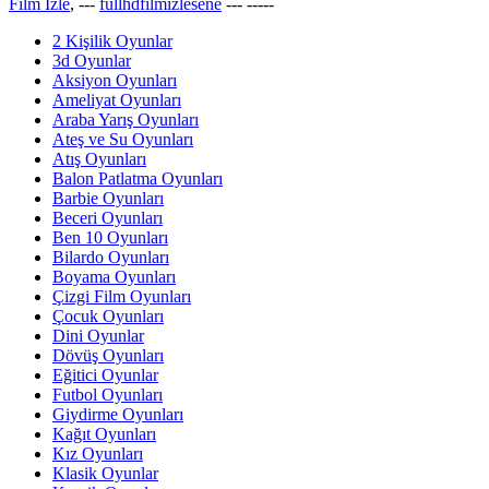
Film İzle
, ---
fullhdfilmizlesene
---
-----
2 Kişilik Oyunlar
3d Oyunlar
Aksiyon Oyunları
Ameliyat Oyunları
Araba Yarış Oyunları
Ateş ve Su Oyunları
Atış Oyunları
Balon Patlatma Oyunları
Barbie Oyunları
Beceri Oyunları
Ben 10 Oyunları
Bilardo Oyunları
Boyama Oyunları
Çizgi Film Oyunları
Çocuk Oyunları
Dini Oyunlar
Dövüş Oyunları
Eğitici Oyunlar
Futbol Oyunları
Giydirme Oyunları
Kağıt Oyunları
Kız Oyunları
Klasik Oyunlar