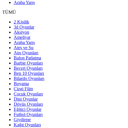
Araba Yarış
TÜMÜ
2 Kişilik
3d Oyunlar
Aksiyon
Ameliyat
Araba Yarış
Ateş ve Su
Atış Oyunları
Balon Patlatma
Barbie Oyunları
Beceri Oyunları
Ben 10 Oyunları
Bilardo Oyunları
Boyama
Çizgi Film
Çocuk Oyunları
Dini Oyunlar
Dövüş Oyunları
Eğitici Oyunlar
Futbol Oyunları
Giydirme
Kağıt Oyunları