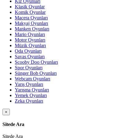
Kız Oyunları
Klasik Oyunlar
Komik Oyunlar
Macera Oyunları
Makyaj Oyunları
Manken Oyunları
Mario Oyunları
Motor Oyunları
Müzik Oyunları
Oda Oyunları
Savas Oyunları
Scooby Doo Oyunları
Spor Oyunları
Sünger Bob Oyunları
Webcam Oyunları
Yarış Oyunları
Yarışma Oyunları
Yemek Oyunları
Zeka Oyunları
×
Sitede Ara
Sitede Ara