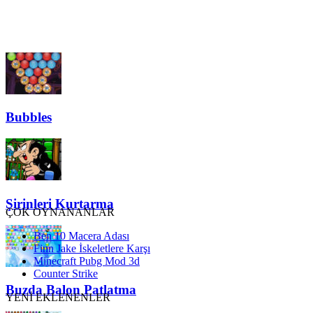
Bubbles
Şirinleri Kurtarma
ÇOK OYNANANLAR
Ben 10 Macera Adası
Finn Jake İskeletlere Karşı
Minecraft Pubg Mod 3d
Counter Strike
Buzda Balon Patlatma
YENİ EKLENENLER