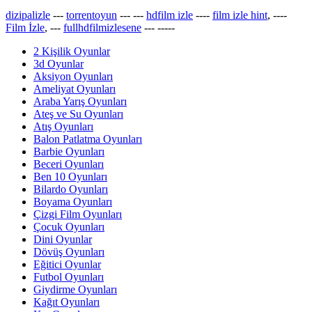
dizipalizle
---
torrentoyun
---
---
hdfilm izle
----
film izle hint
, ----
Film İzle
, ---
fullhdfilmizlesene
---
-----
2 Kişilik Oyunlar
3d Oyunlar
Aksiyon Oyunları
Ameliyat Oyunları
Araba Yarış Oyunları
Ateş ve Su Oyunları
Atış Oyunları
Balon Patlatma Oyunları
Barbie Oyunları
Beceri Oyunları
Ben 10 Oyunları
Bilardo Oyunları
Boyama Oyunları
Çizgi Film Oyunları
Çocuk Oyunları
Dini Oyunlar
Dövüş Oyunları
Eğitici Oyunlar
Futbol Oyunları
Giydirme Oyunları
Kağıt Oyunları