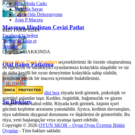
Elsa Moda Çarkı
Metroda Savaş
Gwen Oda Dekorasyonu
Ajan P Macera
Maymun Hindistan Cevizi Patlat
BİZİ TAKİP EDİN
Facebook'ta beğen
Twitter'da takip et
Sitemap
OyunSkor HAKKINDA
Oyun Skor Flash Oyunları
seçeneklerimiz ile özenle oluşturulmuş
Olaf Balon Patlatma
en eğlenceli ve sürükleyici oyunlarımıza kolaylıkla ulaşabilir ve siz
de daha keyifli bir oyun deneyimine kolaylıkla sahip olabilir,
kendinizi büyük bir macera içerisinde bulabilirsiniz.
dizi box
rüyada kedi görmek​, psikolojik ve
spiritüel anlamlar taşır. Kediler, özgürlük, bağımsızlık ve gizem
Su Blokları
simgesi olarak kabul edilir. Rüyada kedi görmek, kişinin içsel
gücünü keşfetme arzusunu yansıtabilir. Ayrıca, kedinin davranışları,
rüya sahibinin duygusal durumunu ve ilişkilerini de gösterebilir. Bu
rüya, yeni başlangıçlar veya uyanışa işaret edebilir.
Copyright © 2026
OYUN SKOR – Oyun Oyna Ücretsiz Bütün
Oyunlar
- Tüm hakları saklıdır.