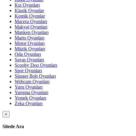
Kız Oyunları
Klasik Oyunlar
Komik Oyunlar
Macera Oyunları
Makyaj Oyunları
Manken Oyunları
Mario Oyunları
Motor Oyunları
Müzik Oyunları
Oda Oyunları
Savas Oyunları
Scooby Doo Oyunları
Spor Oyunları
Sünger Bob Oyunları
Webcam Oyunları
Yarış Oyunları
Yarışma Oyunları
Yemek Oyunları
Zeka Oyunları
×
Sitede Ara