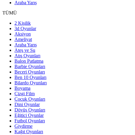
Araba Yarış
TÜMÜ
2 Kişilik
3d Oyunlar
Aksiyon
Ameliyat
Araba Yarış
Ateş ve Su
Atış Oyunları
Balon Patlatma
Barbie Oyunları
Beceri Oyunları
Ben 10 Oyunları
Bilardo Oyunları
Boyama
Çizgi Film
Çocuk Oyunları
Dini Oyunlar
Dövüş Oyunları
Eğitici Oyunlar
Futbol Oyunları
Giydirme
Kağıt Oyunları