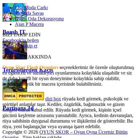
Elsa Moda Çarkı
Metroda Savaş
Gwen Oda Dekorasyonu
Ajan P Macera
Bomb IT
BİZİ TAKİP EDİN
Facebook'ta beğen
Twitter'da takip et
Sitemap
OyunSkor HAKKINDA
Oyun Skor Flash Oyunları
seçeneklerimiz ile özenle oluşturulmuş
Teröristlerden Kaçış
en eğlenceli ve sürükleyici oyunlarımıza kolaylıkla ulaşabilir ve siz
de daha keyifli bir oyun deneyimine kolaylıkla sahip olabilir,
kendinizi büyük bir macera içerisinde bulabilirsiniz.
dizi box
rüyada kedi görmek​, psikolojik ve
spiritüel anlamlar taşır. Kediler, özgürlük, bağımsızlık ve gizem
Partisans 3d
simgesi olarak kabul edilir. Rüyada kedi görmek, kişinin içsel
gücünü keşfetme arzusunu yansıtabilir. Ayrıca, kedinin davranışları,
rüya sahibinin duygusal durumunu ve ilişkilerini de gösterebilir. Bu
rüya, yeni başlangıçlar veya uyanışa işaret edebilir.
Copyright © 2026
OYUN SKOR – Oyun Oyna Ücretsiz Bütün
Oyunlar
- Tüm hakları saklıdır.