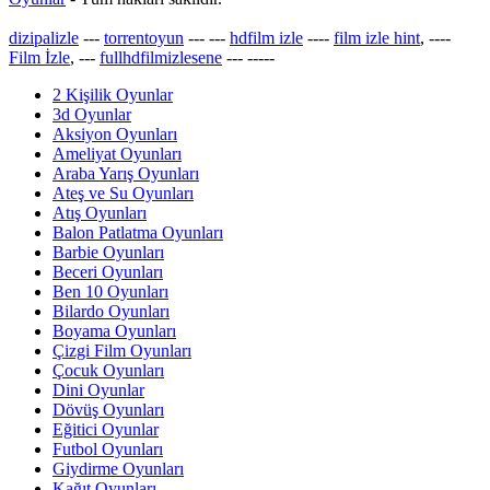
dizipalizle
---
torrentoyun
---
---
hdfilm izle
----
film izle hint
, ----
Film İzle
, ---
fullhdfilmizlesene
---
-----
2 Kişilik Oyunlar
3d Oyunlar
Aksiyon Oyunları
Ameliyat Oyunları
Araba Yarış Oyunları
Ateş ve Su Oyunları
Atış Oyunları
Balon Patlatma Oyunları
Barbie Oyunları
Beceri Oyunları
Ben 10 Oyunları
Bilardo Oyunları
Boyama Oyunları
Çizgi Film Oyunları
Çocuk Oyunları
Dini Oyunlar
Dövüş Oyunları
Eğitici Oyunlar
Futbol Oyunları
Giydirme Oyunları
Kağıt Oyunları