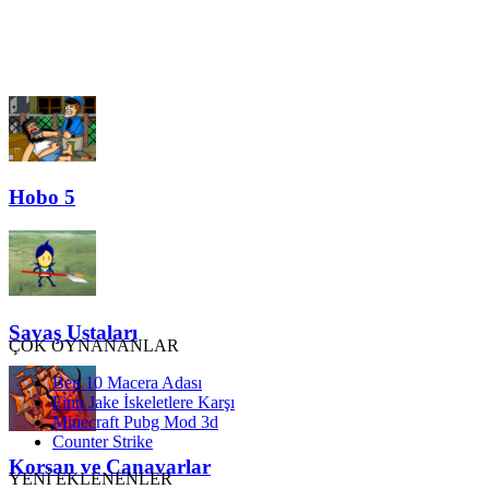
Hobo 5
Savaş Ustaları
ÇOK OYNANANLAR
Ben 10 Macera Adası
Finn Jake İskeletlere Karşı
Minecraft Pubg Mod 3d
Counter Strike
Korsan ve Canavarlar
YENİ EKLENENLER