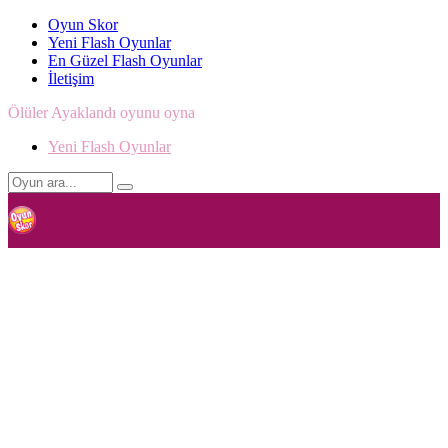
Oyun Skor
Yeni Flash Oyunlar
En Güzel Flash Oyunlar
İletişim
Ölüler Ayaklandı oyunu oyna
Yeni Flash Oyunlar