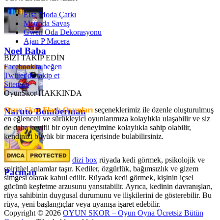
Elsa Moda Çarkı
Metroda Savaş
Gwen Oda Dekorasyonu
Ajan P Macera
Noel Baba
BİZİ TAKİP EDİN
Facebook'ta beğen
Twitter'da takip et
Sitemap
OyunSkor HAKKINDA
Oyun Skor Flash Oyunları
seçeneklerimiz ile özenle oluşturulmuş
Naruto Bomberman
en eğlenceli ve sürükleyici oyunlarımıza kolaylıkla ulaşabilir ve siz
de daha keyifli bir oyun deneyimine kolaylıkla sahip olabilir,
kendinizi büyük bir macera içerisinde bulabilirsiniz.
dizi box
rüyada kedi görmek​, psikolojik ve
spiritüel anlamlar taşır. Kediler, özgürlük, bağımsızlık ve gizem
Pacman
simgesi olarak kabul edilir. Rüyada kedi görmek, kişinin içsel
gücünü keşfetme arzusunu yansıtabilir. Ayrıca, kedinin davranışları,
rüya sahibinin duygusal durumunu ve ilişkilerini de gösterebilir. Bu
rüya, yeni başlangıçlar veya uyanışa işaret edebilir.
Copyright © 2026
OYUN SKOR – Oyun Oyna Ücretsiz Bütün