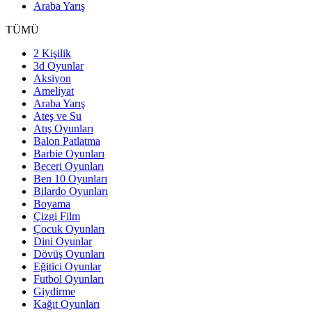
Araba Yarış
TÜMÜ
2 Kişilik
3d Oyunlar
Aksiyon
Ameliyat
Araba Yarış
Ateş ve Su
Atış Oyunları
Balon Patlatma
Barbie Oyunları
Beceri Oyunları
Ben 10 Oyunları
Bilardo Oyunları
Boyama
Çizgi Film
Çocuk Oyunları
Dini Oyunlar
Dövüş Oyunları
Eğitici Oyunlar
Futbol Oyunları
Giydirme
Kağıt Oyunları