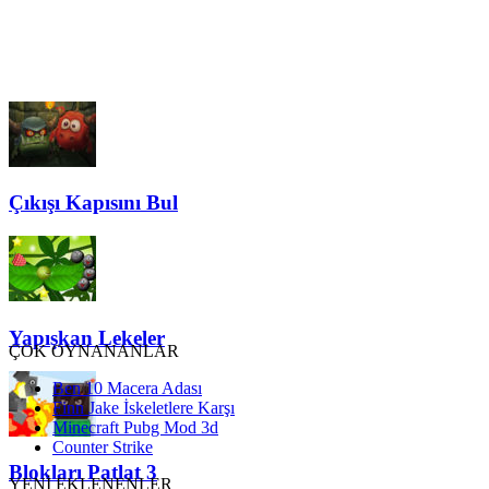
Çıkışı Kapısını Bul
Yapışkan Lekeler
ÇOK OYNANANLAR
Ben 10 Macera Adası
Finn Jake İskeletlere Karşı
Minecraft Pubg Mod 3d
Counter Strike
Blokları Patlat 3
YENİ EKLENENLER