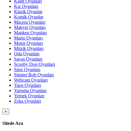
Kağıt Oyunları
Kız Oyunları
Klasik Oyunlar
Komik Oyunlar
Macera Oyunları
Makyaj Oyunları
Manken Oyunları
Mario Oyunları
Motor Oyunları
Müzik Oyunları
Oda Oyunları
Savas Oyunları
Scooby Doo Oyunları
Spor Oyunları
Sünger Bob Oyunları
Webcam Oyunları
Yarış Oyunları
Yarışma Oyunları
Yemek Oyunları
Zeka Oyunları
×
Sitede Ara