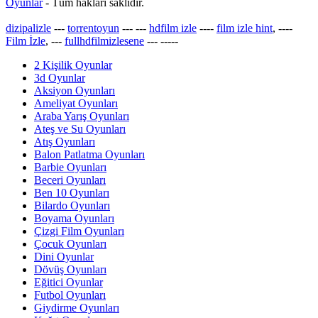
Oyunlar
- Tüm hakları saklıdır.
dizipalizle
---
torrentoyun
---
---
hdfilm izle
----
film izle hint
, ----
Film İzle
, ---
fullhdfilmizlesene
---
-----
2 Kişilik Oyunlar
3d Oyunlar
Aksiyon Oyunları
Ameliyat Oyunları
Araba Yarış Oyunları
Ateş ve Su Oyunları
Atış Oyunları
Balon Patlatma Oyunları
Barbie Oyunları
Beceri Oyunları
Ben 10 Oyunları
Bilardo Oyunları
Boyama Oyunları
Çizgi Film Oyunları
Çocuk Oyunları
Dini Oyunlar
Dövüş Oyunları
Eğitici Oyunlar
Futbol Oyunları
Giydirme Oyunları