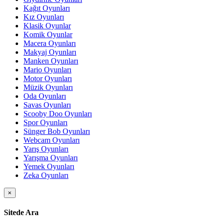
Kağıt Oyunları
Kız Oyunları
Klasik Oyunlar
Komik Oyunlar
Macera Oyunları
Makyaj Oyunları
Manken Oyunları
Mario Oyunları
Motor Oyunları
Müzik Oyunları
Oda Oyunları
Savas Oyunları
Scooby Doo Oyunları
Spor Oyunları
Sünger Bob Oyunları
Webcam Oyunları
Yarış Oyunları
Yarışma Oyunları
Yemek Oyunları
Zeka Oyunları
×
Sitede Ara