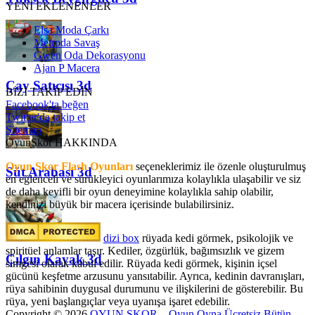
YENİ EKLENENLER
Elsa Moda Çarkı
Metroda Savaş
Gwen Oda Dekorasyonu
Ajan P Macera
Çay Satıcısı 3d
BİZİ TAKİP EDİN
Facebook'ta beğen
Twitter'da takip et
Sitemap
OyunSkor HAKKINDA
Oyun Skor Flash Oyunları
seçeneklerimiz ile özenle oluşturulmuş
Süt Arabası 3d
en eğlenceli ve sürükleyici oyunlarımıza kolaylıkla ulaşabilir ve siz
de daha keyifli bir oyun deneyimine kolaylıkla sahip olabilir,
kendinizi büyük bir macera içerisinde bulabilirsiniz.
dizi box
rüyada kedi görmek​, psikolojik ve
spiritüel anlamlar taşır. Kediler, özgürlük, bağımsızlık ve gizem
Çılgın Kayak 3d
simgesi olarak kabul edilir. Rüyada kedi görmek, kişinin içsel
gücünü keşfetme arzusunu yansıtabilir. Ayrıca, kedinin davranışları,
rüya sahibinin duygusal durumunu ve ilişkilerini de gösterebilir. Bu
rüya, yeni başlangıçlar veya uyanışa işaret edebilir.
Copyright © 2026
OYUN SKOR – Oyun Oyna Ücretsiz Bütün