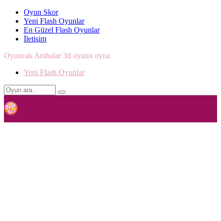
Oyun Skor
Yeni Flash Oyunlar
En Güzel Flash Oyunlar
İletişim
Oyuncak Arabalar 3d oyunu oyna
Yeni Flash Oyunlar