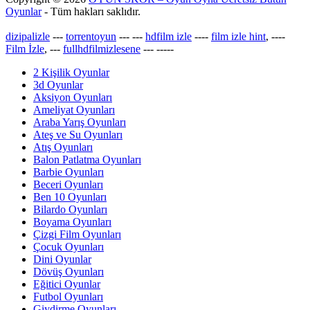
Oyunlar
- Tüm hakları saklıdır.
dizipalizle
---
torrentoyun
---
---
hdfilm izle
----
film izle hint
, ----
Film İzle
, ---
fullhdfilmizlesene
---
-----
2 Kişilik Oyunlar
3d Oyunlar
Aksiyon Oyunları
Ameliyat Oyunları
Araba Yarış Oyunları
Ateş ve Su Oyunları
Atış Oyunları
Balon Patlatma Oyunları
Barbie Oyunları
Beceri Oyunları
Ben 10 Oyunları
Bilardo Oyunları
Boyama Oyunları
Çizgi Film Oyunları
Çocuk Oyunları
Dini Oyunlar
Dövüş Oyunları
Eğitici Oyunlar
Futbol Oyunları
Giydirme Oyunları