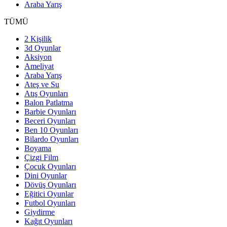
Araba Yarış
TÜMÜ
2 Kişilik
3d Oyunlar
Aksiyon
Ameliyat
Araba Yarış
Ateş ve Su
Atış Oyunları
Balon Patlatma
Barbie Oyunları
Beceri Oyunları
Ben 10 Oyunları
Bilardo Oyunları
Boyama
Çizgi Film
Çocuk Oyunları
Dini Oyunlar
Dövüş Oyunları
Eğitici Oyunlar
Futbol Oyunları
Giydirme
Kağıt Oyunları