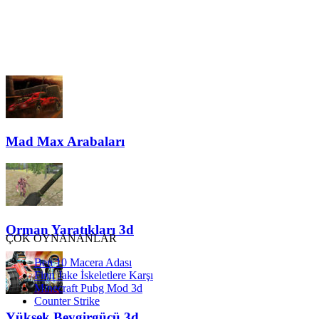
Mad Max Arabaları
Orman Yaratıkları 3d
ÇOK OYNANANLAR
Ben 10 Macera Adası
Finn Jake İskeletlere Karşı
Minecraft Pubg Mod 3d
Counter Strike
Yüksek Beygirgücü 3d