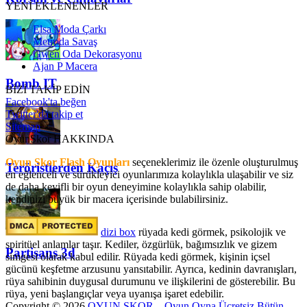
YENİ EKLENENLER
Elsa Moda Çarkı
Metroda Savaş
Gwen Oda Dekorasyonu
Ajan P Macera
Bomb IT
BİZİ TAKİP EDİN
Facebook'ta beğen
Twitter'da takip et
Sitemap
OyunSkor HAKKINDA
Oyun Skor Flash Oyunları
seçeneklerimiz ile özenle oluşturulmuş
Teröristlerden Kaçış
en eğlenceli ve sürükleyici oyunlarımıza kolaylıkla ulaşabilir ve siz
de daha keyifli bir oyun deneyimine kolaylıkla sahip olabilir,
kendinizi büyük bir macera içerisinde bulabilirsiniz.
dizi box
rüyada kedi görmek​, psikolojik ve
spiritüel anlamlar taşır. Kediler, özgürlük, bağımsızlık ve gizem
Partisans 3d
simgesi olarak kabul edilir. Rüyada kedi görmek, kişinin içsel
gücünü keşfetme arzusunu yansıtabilir. Ayrıca, kedinin davranışları,
rüya sahibinin duygusal durumunu ve ilişkilerini de gösterebilir. Bu
rüya, yeni başlangıçlar veya uyanışa işaret edebilir.
Copyright © 2026
OYUN SKOR – Oyun Oyna Ücretsiz Bütün