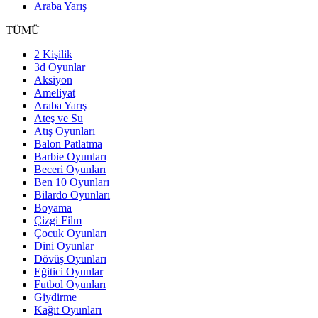
Araba Yarış
TÜMÜ
2 Kişilik
3d Oyunlar
Aksiyon
Ameliyat
Araba Yarış
Ateş ve Su
Atış Oyunları
Balon Patlatma
Barbie Oyunları
Beceri Oyunları
Ben 10 Oyunları
Bilardo Oyunları
Boyama
Çizgi Film
Çocuk Oyunları
Dini Oyunlar
Dövüş Oyunları
Eğitici Oyunlar
Futbol Oyunları
Giydirme
Kağıt Oyunları