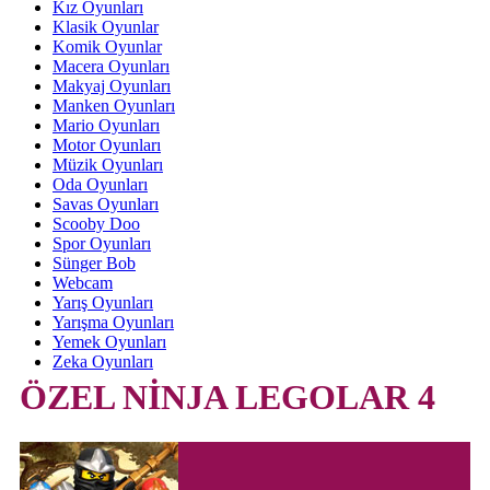
Kız Oyunları
Klasik Oyunlar
Komik Oyunlar
Macera Oyunları
Makyaj Oyunları
Manken Oyunları
Mario Oyunları
Motor Oyunları
Müzik Oyunları
Oda Oyunları
Savas Oyunları
Scooby Doo
Spor Oyunları
Sünger Bob
Webcam
Yarış Oyunları
Yarışma Oyunları
Yemek Oyunları
Zeka Oyunları
ÖZEL NİNJA LEGOLAR 4