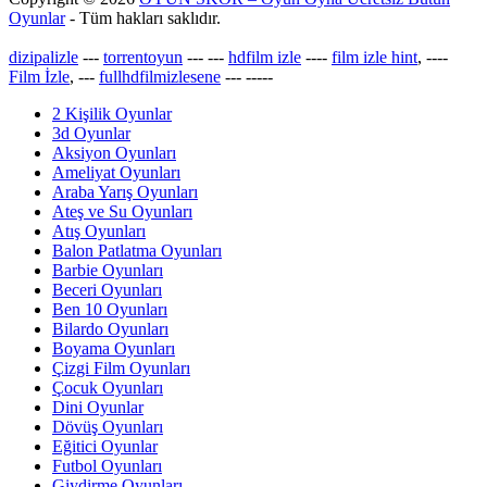
Oyunlar
- Tüm hakları saklıdır.
dizipalizle
---
torrentoyun
---
---
hdfilm izle
----
film izle hint
, ----
Film İzle
, ---
fullhdfilmizlesene
---
-----
2 Kişilik Oyunlar
3d Oyunlar
Aksiyon Oyunları
Ameliyat Oyunları
Araba Yarış Oyunları
Ateş ve Su Oyunları
Atış Oyunları
Balon Patlatma Oyunları
Barbie Oyunları
Beceri Oyunları
Ben 10 Oyunları
Bilardo Oyunları
Boyama Oyunları
Çizgi Film Oyunları
Çocuk Oyunları
Dini Oyunlar
Dövüş Oyunları
Eğitici Oyunlar
Futbol Oyunları
Giydirme Oyunları