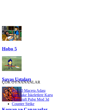
Hobo 5
Savaş Ustaları
ÇOK OYNANANLAR
Ben 10 Macera Adası
Finn Jake İskeletlere Karşı
Minecraft Pubg Mod 3d
Counter Strike
Korsan ve Canavarlar