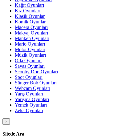
Kağıt Oyunları
Kız Oyunları
Klasik Oyunlar
Komik Oyunlar
Macera Oyunları
Makyaj Oyunları
Manken Oyunları
Mario Oyunları
Motor Oyunları
Müzik Oyunları
Oda Oyunları
Savas Oyunları
Scooby Doo Oyunları
Spor Oyunları
Sünger Bob Oyunları
Webcam Oyunları
Yarış Oyunları
Yarışma Oyunları
Yemek Oyunları
Zeka Oyunları
×
Sitede Ara