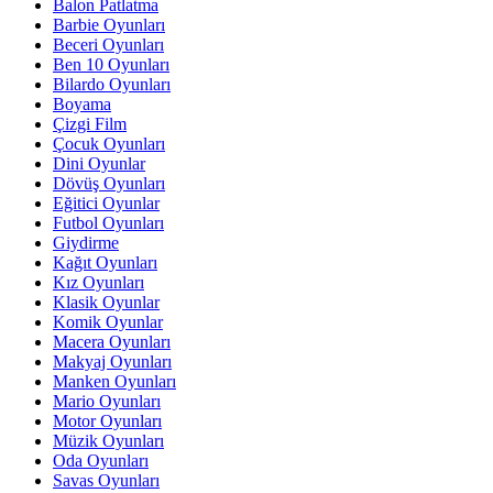
Balon Patlatma
Barbie Oyunları
Beceri Oyunları
Ben 10 Oyunları
Bilardo Oyunları
Boyama
Çizgi Film
Çocuk Oyunları
Dini Oyunlar
Dövüş Oyunları
Eğitici Oyunlar
Futbol Oyunları
Giydirme
Kağıt Oyunları
Kız Oyunları
Klasik Oyunlar
Komik Oyunlar
Macera Oyunları
Makyaj Oyunları
Manken Oyunları
Mario Oyunları
Motor Oyunları
Müzik Oyunları
Oda Oyunları
Savas Oyunları