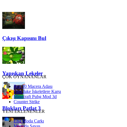
Çıkışı Kapısını Bul
Yapışkan Lekeler
ÇOK OYNANANLAR
Ben 10 Macera Adası
Finn Jake İskeletlere Karşı
Minecraft Pubg Mod 3d
Counter Strike
Blokları Patlat 3
YENİ EKLENENLER
Elsa Moda Çarkı
Metroda Savaş