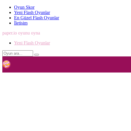
Oyun Skor
Yeni Flash Oyunlar
En Güzel Flash Oyunlar
İletişim
paper.io oyunu oyna
Yeni Flash Oyunlar