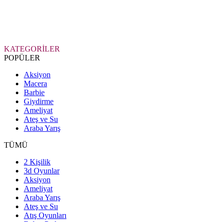
KATEGORİLER
POPÜLER
Aksiyon
Macera
Barbie
Giydirme
Ameliyat
Ateş ve Su
Araba Yarış
TÜMÜ
2 Kişilik
3d Oyunlar
Aksiyon
Ameliyat
Araba Yarış
Ateş ve Su
Atış Oyunları