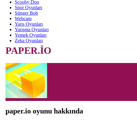
Scooby Doo
Spor Oyunları
Sünger Bob
Webcam
Yarış Oyunları
Yarışma Oyunları
Yemek Oyunları
Zeka Oyunları
PAPER.İO
paper.io oyunu hakkında