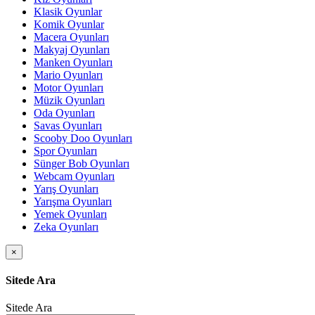
Klasik Oyunlar
Komik Oyunlar
Macera Oyunları
Makyaj Oyunları
Manken Oyunları
Mario Oyunları
Motor Oyunları
Müzik Oyunları
Oda Oyunları
Savas Oyunları
Scooby Doo Oyunları
Spor Oyunları
Sünger Bob Oyunları
Webcam Oyunları
Yarış Oyunları
Yarışma Oyunları
Yemek Oyunları
Zeka Oyunları
×
Sitede Ara
Sitede Ara