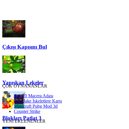
Çıkışı Kapısını Bul
Yapışkan Lekeler
ÇOK OYNANANLAR
Ben 10 Macera Adası
Finn Jake İskeletlere Karşı
Minecraft Pubg Mod 3d
Counter Strike
Blokları Patlat 3
YENİ EKLENENLER