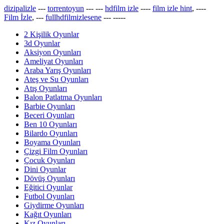
dizipalizle
---
torrentoyun
---
---
hdfilm izle
----
film izle hint
, ----
Film İzle
, ---
fullhdfilmizlesene
---
-----
2 Kişilik Oyunlar
3d Oyunlar
Aksiyon Oyunları
Ameliyat Oyunları
Araba Yarış Oyunları
Ateş ve Su Oyunları
Atış Oyunları
Balon Patlatma Oyunları
Barbie Oyunları
Beceri Oyunları
Ben 10 Oyunları
Bilardo Oyunları
Boyama Oyunları
Çizgi Film Oyunları
Çocuk Oyunları
Dini Oyunlar
Dövüş Oyunları
Eğitici Oyunlar
Futbol Oyunları
Giydirme Oyunları
Kağıt Oyunları
Kız Oyunları