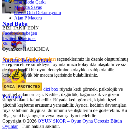
Elsa Moda Çarkı
Metroda Savaş
Gwen Oda Dekorasyonu
Ajan P Macera
Noel Baba
BİZİ TAKİP EDİN
Facebook'ta beğen
Twitter'da takip et
Sitemap
OyunSkor HAKKINDA
Oyun Skor Flash Oyunları
seçeneklerimiz ile özenle oluşturulmuş
Naruto Bomberman
en eğlenceli ve sürükleyici oyunlarımıza kolaylıkla ulaşabilir ve siz
de daha keyifli bir oyun deneyimine kolaylıkla sahip olabilir,
kendinizi büyük bir macera içerisinde bulabilirsiniz.
dizi box
rüyada kedi görmek​, psikolojik ve
spiritüel anlamlar taşır. Kediler, özgürlük, bağımsızlık ve gizem
Pacman
simgesi olarak kabul edilir. Rüyada kedi görmek, kişinin içsel
gücünü keşfetme arzusunu yansıtabilir. Ayrıca, kedinin davranışları,
rüya sahibinin duygusal durumunu ve ilişkilerini de gösterebilir. Bu
rüya, yeni başlangıçlar veya uyanışa işaret edebilir.
Copyright © 2026
OYUN SKOR – Oyun Oyna Ücretsiz Bütün
Oyunlar
- Tüm hakları saklıdır.