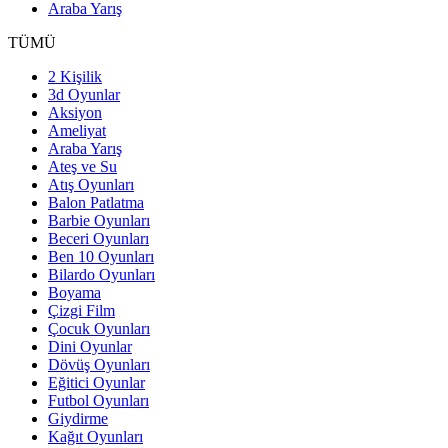
Araba Yarış
TÜMÜ
2 Kişilik
3d Oyunlar
Aksiyon
Ameliyat
Araba Yarış
Ateş ve Su
Atış Oyunları
Balon Patlatma
Barbie Oyunları
Beceri Oyunları
Ben 10 Oyunları
Bilardo Oyunları
Boyama
Çizgi Film
Çocuk Oyunları
Dini Oyunlar
Dövüş Oyunları
Eğitici Oyunlar
Futbol Oyunları
Giydirme
Kağıt Oyunları