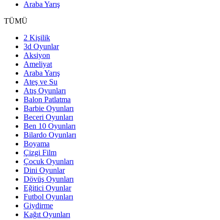
Araba Yarış
TÜMÜ
2 Kişilik
3d Oyunlar
Aksiyon
Ameliyat
Araba Yarış
Ateş ve Su
Atış Oyunları
Balon Patlatma
Barbie Oyunları
Beceri Oyunları
Ben 10 Oyunları
Bilardo Oyunları
Boyama
Çizgi Film
Çocuk Oyunları
Dini Oyunlar
Dövüş Oyunları
Eğitici Oyunlar
Futbol Oyunları
Giydirme
Kağıt Oyunları