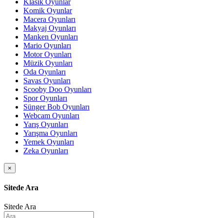
Klasik Oyunlar
Komik Oyunlar
Macera Oyunları
Makyaj Oyunları
Manken Oyunları
Mario Oyunları
Motor Oyunları
Müzik Oyunları
Oda Oyunları
Savas Oyunları
Scooby Doo Oyunları
Spor Oyunları
Sünger Bob Oyunları
Webcam Oyunları
Yarış Oyunları
Yarışma Oyunları
Yemek Oyunları
Zeka Oyunları
×
Sitede Ara
Sitede Ara