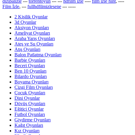
dizipalizle
---
torrentoyun
---
---
hdfilm izle
----
film izle hint
, ----
Film İzle
, ---
fullhdfilmizlesene
---
-----
2 Kişilik Oyunlar
3d Oyunlar
Aksiyon Oyunları
Ameliyat Oyunları
Araba Yarış Oyunları
Ateş ve Su Oyunları
Atış Oyunları
Balon Patlatma Oyunları
Barbie Oyunları
Beceri Oyunları
Ben 10 Oyunları
Bilardo Oyunları
Boyama Oyunları
Çizgi Film Oyunları
Çocuk Oyunları
Dini Oyunlar
Dövüş Oyunları
Eğitici Oyunlar
Futbol Oyunları
Giydirme Oyunları
Kağıt Oyunları
Kız Oyunları