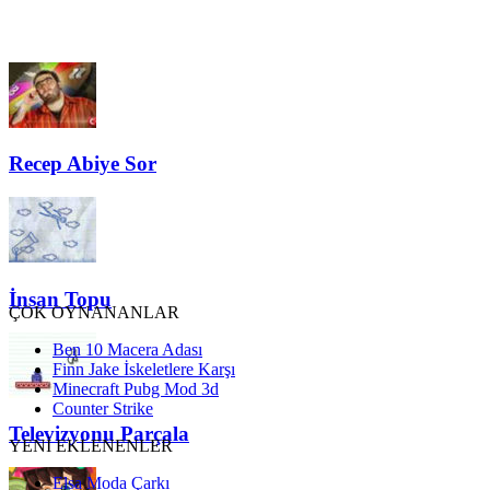
Recep Abiye Sor
İnsan Topu
ÇOK OYNANANLAR
Ben 10 Macera Adası
Finn Jake İskeletlere Karşı
Minecraft Pubg Mod 3d
Counter Strike
Televizyonu Parçala
YENİ EKLENENLER
Elsa Moda Çarkı