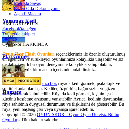
Metroda Savaş
Gwen Oda Dekorasyonu
Ajan P Macera
Yaramaz Kedi
BİZİ TAKİP EDİN
Facebook'ta beğen
Twitter'da takip et
Sitemap
OyunSkor HAKKINDA
Oyun Skor Flash Oyunları
seçeneklerimiz ile özenle oluşturulmuş
Plaj Güneşi
en eğlenceli ve sürükleyici oyunlarımıza kolaylıkla ulaşabilir ve siz
de daha keyifli bir oyun deneyimine kolaylıkla sahip olabilir,
kendinizi büyük bir macera içerisinde bulabilirsiniz.
dizi box
rüyada kedi görmek​, psikolojik ve
spiritüel anlamlar taşır. Kediler, özgürlük, bağımsızlık ve gizem
Hamam
simgesi olarak kabul edilir. Rüyada kedi görmek, kişinin içsel
gücünü keşfetme arzusunu yansıtabilir. Ayrıca, kedinin davranışları,
rüya sahibinin duygusal durumunu ve ilişkilerini de gösterebilir. Bu
rüya, yeni başlangıçlar veya uyanışa işaret edebilir.
Copyright © 2026
OYUN SKOR – Oyun Oyna Ücretsiz Bütün
Oyunlar
- Tüm hakları saklıdır.