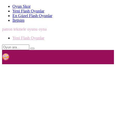
Oyun Skor
Yeni Flash Oyunlar
En Güzel Flash Oyunlar
İletişim
patron tekmele oyunu oyna
Yeni Flash Oyunlar