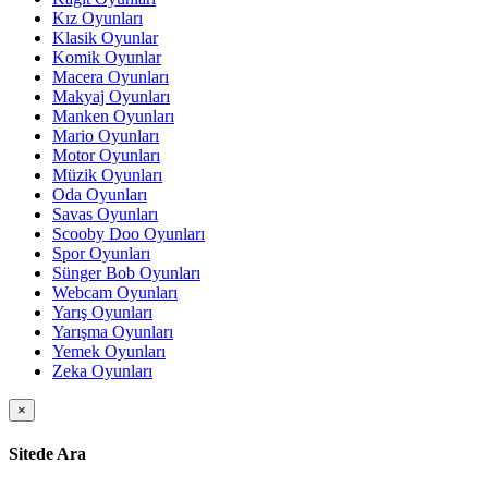
Kız Oyunları
Klasik Oyunlar
Komik Oyunlar
Macera Oyunları
Makyaj Oyunları
Manken Oyunları
Mario Oyunları
Motor Oyunları
Müzik Oyunları
Oda Oyunları
Savas Oyunları
Scooby Doo Oyunları
Spor Oyunları
Sünger Bob Oyunları
Webcam Oyunları
Yarış Oyunları
Yarışma Oyunları
Yemek Oyunları
Zeka Oyunları
×
Sitede Ara