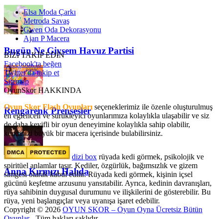
Elsa Moda Çarkı
Metroda Savaş
Gwen Oda Dekorasyonu
Ajan P Macera
Bugün Ne Giysem Havuz Partisi
BİZİ TAKİP EDİN
Facebook'ta beğen
Twitter'da takip et
Sitemap
OyunSkor HAKKINDA
Oyun Skor Flash Oyunları
seçeneklerimiz ile özenle oluşturulmuş
Rengarenk Prensesler
en eğlenceli ve sürükleyici oyunlarımıza kolaylıkla ulaşabilir ve siz
de daha keyifli bir oyun deneyimine kolaylıkla sahip olabilir,
kendinizi büyük bir macera içerisinde bulabilirsiniz.
dizi box
rüyada kedi görmek​, psikolojik ve
spiritüel anlamlar taşır. Kediler, özgürlük, bağımsızlık ve gizem
Anna Kırmızı Halıda
simgesi olarak kabul edilir. Rüyada kedi görmek, kişinin içsel
gücünü keşfetme arzusunu yansıtabilir. Ayrıca, kedinin davranışları,
rüya sahibinin duygusal durumunu ve ilişkilerini de gösterebilir. Bu
rüya, yeni başlangıçlar veya uyanışa işaret edebilir.
Copyright © 2026
OYUN SKOR – Oyun Oyna Ücretsiz Bütün
Oyunlar
- Tüm hakları saklıdır.