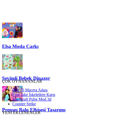
Elsa Moda Çarkı
Sevimli Bebek Dinazor
ÇOK OYNANANLAR
Ben 10 Macera Adası
Finn Jake İskeletlere Karşı
Minecraft Pubg Mod 3d
Counter Strike
Prenses Balo Elbisesi Tasarımı
YENİ EKLENENLER