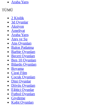
Araba Yarış
TÜMÜ
2 Kişilik
3d Oyunlar
Aksiyon
Ameliyat
Araba Yarış
Ateş ve Su
Atış Oyunları
Balon Patlatma
Barbie Oyunları
Beceri Oyunları
Ben 10 Oyunları
Bilardo Oyunları
Boyama
Çizgi Film
Çocuk Oyunları
Dini Oyunlar
Dövüş Oyunları
Eğitici Oyunlar
Futbol Oyunları
Giydirme
Kağıt Oyunları