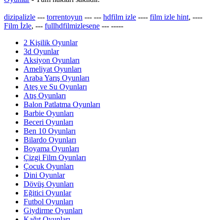
dizipalizle
---
torrentoyun
---
---
hdfilm izle
----
film izle hint
, ----
Film İzle
, ---
fullhdfilmizlesene
---
-----
2 Kişilik Oyunlar
3d Oyunlar
Aksiyon Oyunları
Ameliyat Oyunları
Araba Yarış Oyunları
Ateş ve Su Oyunları
Atış Oyunları
Balon Patlatma Oyunları
Barbie Oyunları
Beceri Oyunları
Ben 10 Oyunları
Bilardo Oyunları
Boyama Oyunları
Çizgi Film Oyunları
Çocuk Oyunları
Dini Oyunlar
Dövüş Oyunları
Eğitici Oyunlar
Futbol Oyunları
Giydirme Oyunları
Kağıt Oyunları