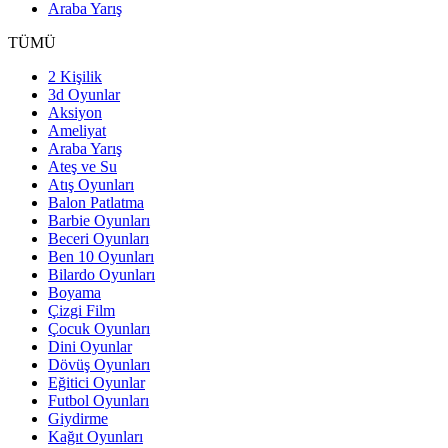
Araba Yarış
TÜMÜ
2 Kişilik
3d Oyunlar
Aksiyon
Ameliyat
Araba Yarış
Ateş ve Su
Atış Oyunları
Balon Patlatma
Barbie Oyunları
Beceri Oyunları
Ben 10 Oyunları
Bilardo Oyunları
Boyama
Çizgi Film
Çocuk Oyunları
Dini Oyunlar
Dövüş Oyunları
Eğitici Oyunlar
Futbol Oyunları
Giydirme
Kağıt Oyunları