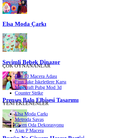
Elsa Moda Çarkı
Sevimli Bebek Dinazor
ÇOK OYNANANLAR
Ben 10 Macera Adası
Finn Jake İskeletlere Karşı
Minecraft Pubg Mod 3d
Counter Strike
Prenses Balo Elbisesi Tasarımı
YENİ EKLENENLER
Elsa Moda Çarkı
Metroda Savaş
Gwen Oda Dekorasyonu
Ajan P Macera