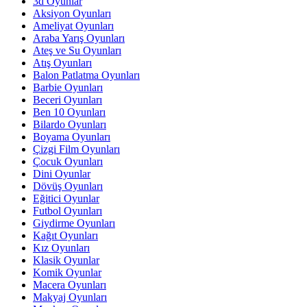
3d Oyunlar
Aksiyon Oyunları
Ameliyat Oyunları
Araba Yarış Oyunları
Ateş ve Su Oyunları
Atış Oyunları
Balon Patlatma Oyunları
Barbie Oyunları
Beceri Oyunları
Ben 10 Oyunları
Bilardo Oyunları
Boyama Oyunları
Çizgi Film Oyunları
Çocuk Oyunları
Dini Oyunlar
Dövüş Oyunları
Eğitici Oyunlar
Futbol Oyunları
Giydirme Oyunları
Kağıt Oyunları
Kız Oyunları
Klasik Oyunlar
Komik Oyunlar
Macera Oyunları
Makyaj Oyunları