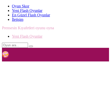
Oyun Skor
Yeni Flash Oyunlar
En Güzel Flash Oyunlar
İletişim
Prensesin Kıyafetleri oyunu oyna
Yeni Flash Oyunlar