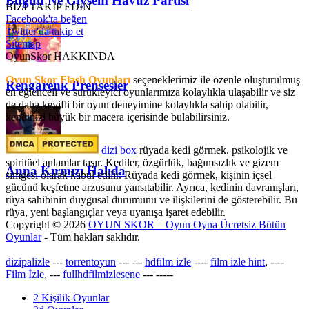
Bugün Ne Giysem Havuz Partisi
BİZİ TAKİP EDİN
Facebook'ta beğen
Twitter'da takip et
Sitemap
OyunSkor HAKKINDA
Oyun Skor Flash Oyunları
seçeneklerimiz ile özenle oluşturulmuş
Rengarenk Prensesler
en eğlenceli ve sürükleyici oyunlarımıza kolaylıkla ulaşabilir ve siz
de daha keyifli bir oyun deneyimine kolaylıkla sahip olabilir,
kendinizi büyük bir macera içerisinde bulabilirsiniz.
dizi box
rüyada kedi görmek​, psikolojik ve
spiritüel anlamlar taşır. Kediler, özgürlük, bağımsızlık ve gizem
Anna Kırmızı Halıda
simgesi olarak kabul edilir. Rüyada kedi görmek, kişinin içsel
gücünü keşfetme arzusunu yansıtabilir. Ayrıca, kedinin davranışları,
rüya sahibinin duygusal durumunu ve ilişkilerini de gösterebilir. Bu
rüya, yeni başlangıçlar veya uyanışa işaret edebilir.
Copyright © 2026
OYUN SKOR – Oyun Oyna Ücretsiz Bütün
Oyunlar
- Tüm hakları saklıdır.
dizipalizle
---
torrentoyun
---
---
hdfilm izle
----
film izle hint
, ----
Film İzle
, ---
fullhdfilmizlesene
---
-----
2 Kişilik Oyunlar