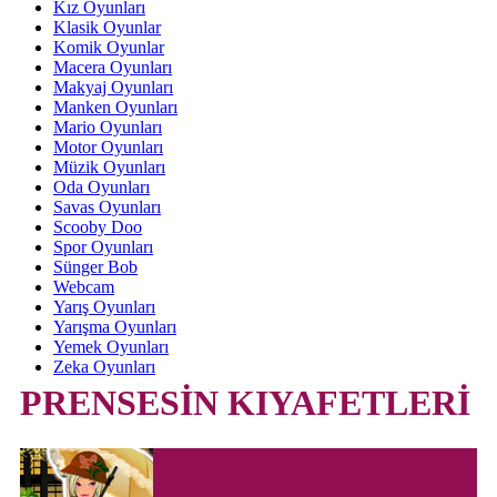
Kız Oyunları
Klasik Oyunlar
Komik Oyunlar
Macera Oyunları
Makyaj Oyunları
Manken Oyunları
Mario Oyunları
Motor Oyunları
Müzik Oyunları
Oda Oyunları
Savas Oyunları
Scooby Doo
Spor Oyunları
Sünger Bob
Webcam
Yarış Oyunları
Yarışma Oyunları
Yemek Oyunları
Zeka Oyunları
PRENSESİN KIYAFETLERİ