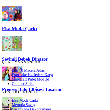
Elsa Moda Çarkı
Sevimli Bebek Dinazor
ÇOK OYNANANLAR
Ben 10 Macera Adası
Finn Jake İskeletlere Karşı
Minecraft Pubg Mod 3d
Counter Strike
Prenses Balo Elbisesi Tasarımı
YENİ EKLENENLER
Elsa Moda Çarkı
Metroda Savaş
Gwen Oda Dekorasyonu