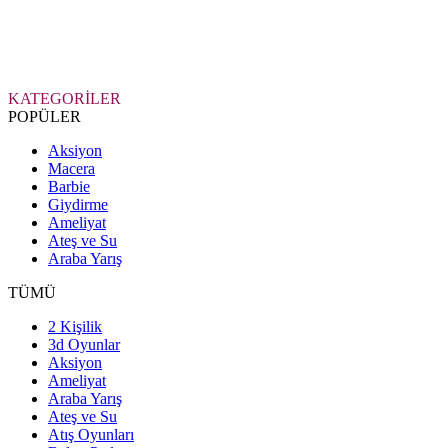
KATEGORİLER
POPÜLER
Aksiyon
Macera
Barbie
Giydirme
Ameliyat
Ateş ve Su
Araba Yarış
TÜMÜ
2 Kişilik
3d Oyunlar
Aksiyon
Ameliyat
Araba Yarış
Ateş ve Su
Atış Oyunları