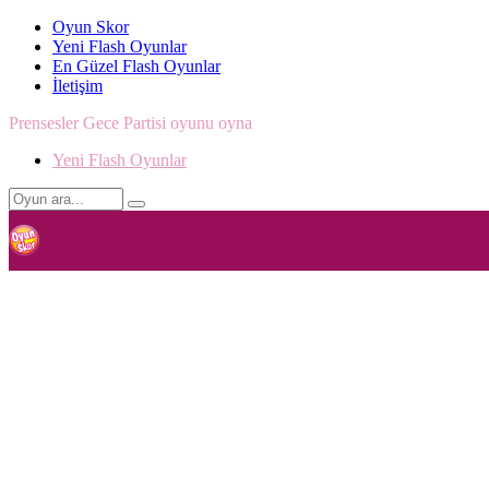
Oyun Skor
Yeni Flash Oyunlar
En Güzel Flash Oyunlar
İletişim
Prensesler Gece Partisi oyunu oyna
Yeni Flash Oyunlar