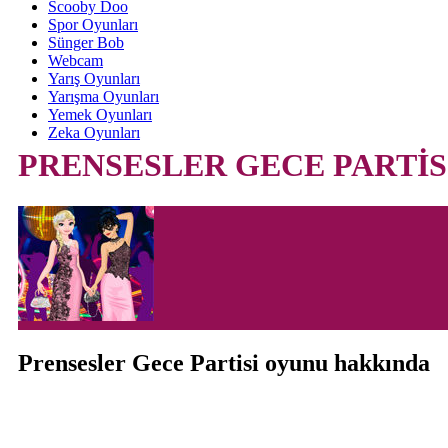
Scooby Doo
Spor Oyunları
Sünger Bob
Webcam
Yarış Oyunları
Yarışma Oyunları
Yemek Oyunları
Zeka Oyunları
PRENSESLER GECE PARTİS
Prensesler Gece Partisi oyunu hakkında