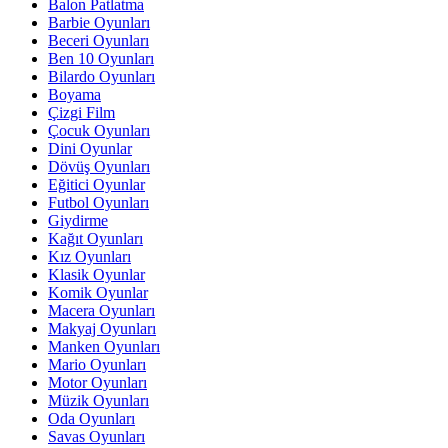
Balon Patlatma
Barbie Oyunları
Beceri Oyunları
Ben 10 Oyunları
Bilardo Oyunları
Boyama
Çizgi Film
Çocuk Oyunları
Dini Oyunlar
Dövüş Oyunları
Eğitici Oyunlar
Futbol Oyunları
Giydirme
Kağıt Oyunları
Kız Oyunları
Klasik Oyunlar
Komik Oyunlar
Macera Oyunları
Makyaj Oyunları
Manken Oyunları
Mario Oyunları
Motor Oyunları
Müzik Oyunları
Oda Oyunları
Savas Oyunları