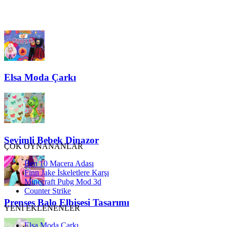
Elsa Moda Çarkı
Sevimli Bebek Dinazor
ÇOK OYNANANLAR
Ben 10 Macera Adası
Finn Jake İskeletlere Karşı
Minecraft Pubg Mod 3d
Counter Strike
Prenses Balo Elbisesi Tasarımı
YENİ EKLENENLER
Elsa Moda Çarkı