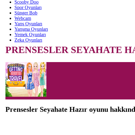
Scooby Doo
Spor Oyunları
Sünger Bob
Webcam
Yarış Oyunları
Yarışma Oyunları
Yemek Oyunları
Zeka Oyunları
PRENSESLER SEYAHATE H
Prensesler Seyahate Hazır oyunu hakkın