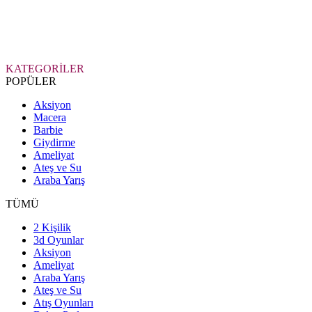
KATEGORİLER
POPÜLER
Aksiyon
Macera
Barbie
Giydirme
Ameliyat
Ateş ve Su
Araba Yarış
TÜMÜ
2 Kişilik
3d Oyunlar
Aksiyon
Ameliyat
Araba Yarış
Ateş ve Su
Atış Oyunları