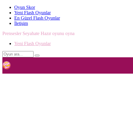
Oyun Skor
Yeni Flash Oyunlar
En Güzel Flash Oyunlar
İletişim
Prensesler Seyahate Hazır oyunu oyna
Yeni Flash Oyunlar