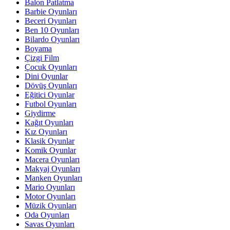
Balon Patlatma
Barbie Oyunları
Beceri Oyunları
Ben 10 Oyunları
Bilardo Oyunları
Boyama
Çizgi Film
Çocuk Oyunları
Dini Oyunlar
Dövüş Oyunları
Eğitici Oyunlar
Futbol Oyunları
Giydirme
Kağıt Oyunları
Kız Oyunları
Klasik Oyunlar
Komik Oyunlar
Macera Oyunları
Makyaj Oyunları
Manken Oyunları
Mario Oyunları
Motor Oyunları
Müzik Oyunları
Oda Oyunları
Savas Oyunları