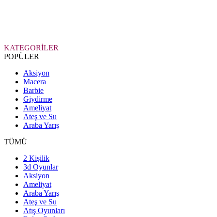
KATEGORİLER
POPÜLER
Aksiyon
Macera
Barbie
Giydirme
Ameliyat
Ateş ve Su
Araba Yarış
TÜMÜ
2 Kişilik
3d Oyunlar
Aksiyon
Ameliyat
Araba Yarış
Ateş ve Su
Atış Oyunları