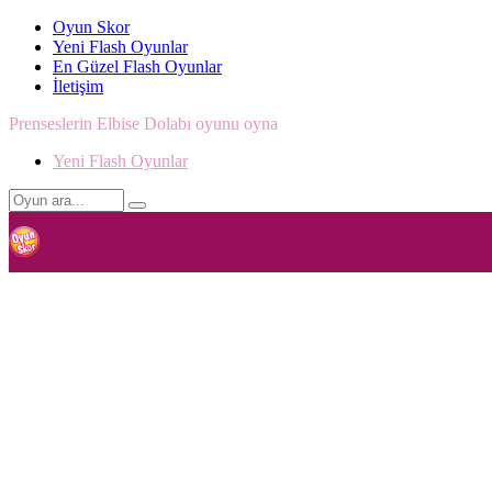
Oyun Skor
Yeni Flash Oyunlar
En Güzel Flash Oyunlar
İletişim
Prenseslerin Elbise Dolabı oyunu oyna
Yeni Flash Oyunlar