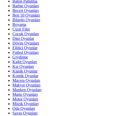
Balon Patlatma
Barbie Oyunları
Beceri Oyunları
Ben 10 Oyunları
Bilardo Oyunları
Boyama
Çizgi Film
Çocuk Oyunları
Dini Oyunlar
Dövüş Oyunları
Eğitici Oyunlar
Futbol Oyunları
Giydirme
Kağıt Oyunları
Kız Oyunları
Klasik Oyunlar
Komik Oyunlar
Macera Oyunları
Makyaj Oyunları
Manken Oyunları
Mario Oyunları
Motor Oyunları
Müzik Oyunları
Oda Oyunları
Savas Oyunları