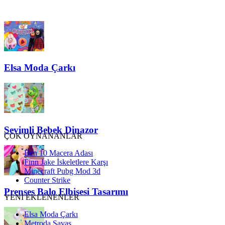
Elsa Moda Çarkı
Sevimli Bebek Dinazor
ÇOK OYNANANLAR
Ben 10 Macera Adası
Finn Jake İskeletlere Karşı
Minecraft Pubg Mod 3d
Counter Strike
Prenses Balo Elbisesi Tasarımı
YENİ EKLENENLER
Elsa Moda Çarkı
Metroda Savaş