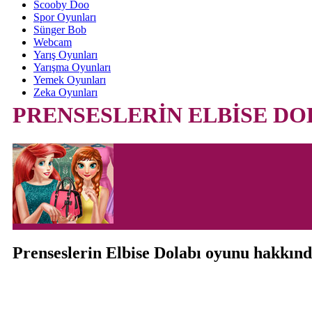
Scooby Doo
Spor Oyunları
Sünger Bob
Webcam
Yarış Oyunları
Yarışma Oyunları
Yemek Oyunları
Zeka Oyunları
PRENSESLERİN ELBİSE DO
Prenseslerin Elbise Dolabı oyunu hakkın