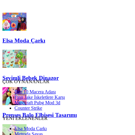
Elsa Moda Çarkı
Sevimli Bebek Dinazor
ÇOK OYNANANLAR
Ben 10 Macera Adası
Finn Jake İskeletlere Karşı
Minecraft Pubg Mod 3d
Counter Strike
Prenses Balo Elbisesi Tasarımı
YENİ EKLENENLER
Elsa Moda Çarkı
Metroda Savaş