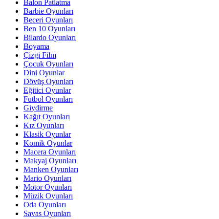
Balon Patlatma
Barbie Oyunları
Beceri Oyunları
Ben 10 Oyunları
Bilardo Oyunları
Boyama
Çizgi Film
Çocuk Oyunları
Dini Oyunlar
Dövüş Oyunları
Eğitici Oyunlar
Futbol Oyunları
Giydirme
Kağıt Oyunları
Kız Oyunları
Klasik Oyunlar
Komik Oyunlar
Macera Oyunları
Makyaj Oyunları
Manken Oyunları
Mario Oyunları
Motor Oyunları
Müzik Oyunları
Oda Oyunları
Savas Oyunları