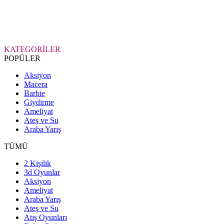
KATEGORİLER
POPÜLER
Aksiyon
Macera
Barbie
Giydirme
Ameliyat
Ateş ve Su
Araba Yarış
TÜMÜ
2 Kişilik
3d Oyunlar
Aksiyon
Ameliyat
Araba Yarış
Ateş ve Su
Atış Oyunları