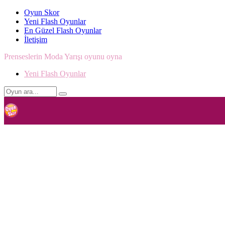
Oyun Skor
Yeni Flash Oyunlar
En Güzel Flash Oyunlar
İletişim
Prenseslerin Moda Yarışı oyunu oyna
Yeni Flash Oyunlar