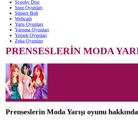
Scooby Doo
Spor Oyunları
Sünger Bob
Webcam
Yarış Oyunları
Yarışma Oyunları
Yemek Oyunları
Zeka Oyunları
PRENSESLERİN MODA YARI
Prenseslerin Moda Yarışı oyunu hakkında