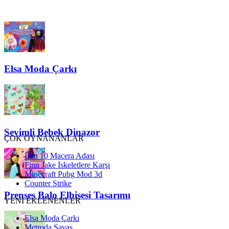
Elsa Moda Çarkı
Sevimli Bebek Dinazor
ÇOK OYNANANLAR
Ben 10 Macera Adası
Finn Jake İskeletlere Karşı
Minecraft Pubg Mod 3d
Counter Strike
Prenses Balo Elbisesi Tasarımı
YENİ EKLENENLER
Elsa Moda Çarkı
Metroda Savaş