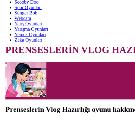
Scooby Doo
Spor Oyunları
Sünger Bob
Webcam
Yarış Oyunları
Yarışma Oyunları
Yemek Oyunları
Zeka Oyunları
PRENSESLERİN VLOG HAZI
Prenseslerin Vlog Hazırlığı oyunu hakkı