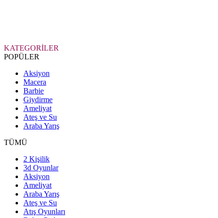
KATEGORİLER
POPÜLER
Aksiyon
Macera
Barbie
Giydirme
Ameliyat
Ateş ve Su
Araba Yarış
TÜMÜ
2 Kişilik
3d Oyunlar
Aksiyon
Ameliyat
Araba Yarış
Ateş ve Su
Atış Oyunları