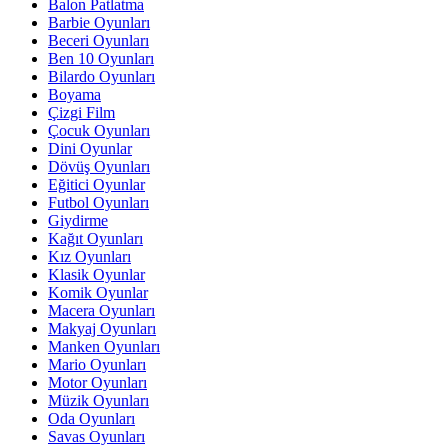
Balon Patlatma
Barbie Oyunları
Beceri Oyunları
Ben 10 Oyunları
Bilardo Oyunları
Boyama
Çizgi Film
Çocuk Oyunları
Dini Oyunlar
Dövüş Oyunları
Eğitici Oyunlar
Futbol Oyunları
Giydirme
Kağıt Oyunları
Kız Oyunları
Klasik Oyunlar
Komik Oyunlar
Macera Oyunları
Makyaj Oyunları
Manken Oyunları
Mario Oyunları
Motor Oyunları
Müzik Oyunları
Oda Oyunları
Savas Oyunları