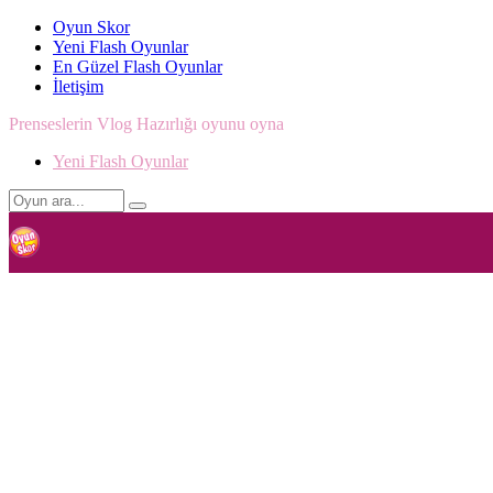
Oyun Skor
Yeni Flash Oyunlar
En Güzel Flash Oyunlar
İletişim
Prenseslerin Vlog Hazırlığı oyunu oyna
Yeni Flash Oyunlar