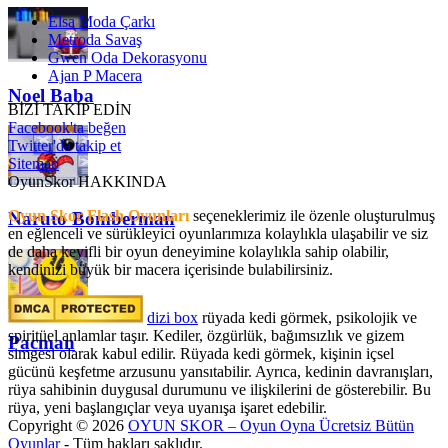
Elsa Moda Çarkı
Metroda Savaş
Gwen Oda Dekorasyonu
Ajan P Macera
Noel Baba
BİZİ TAKİP EDİN
Facebook'ta beğen
Twitter'da takip et
Sitemap
OyunSkor HAKKINDA
Oyun Skor Flash Oyunları
seçeneklerimiz ile özenle oluşturulmuş
Naruto Bomberman
en eğlenceli ve sürükleyici oyunlarımıza kolaylıkla ulaşabilir ve siz
de daha keyifli bir oyun deneyimine kolaylıkla sahip olabilir,
kendinizi büyük bir macera içerisinde bulabilirsiniz.
dizi box
rüyada kedi görmek​, psikolojik ve
spiritüel anlamlar taşır. Kediler, özgürlük, bağımsızlık ve gizem
Pacman
simgesi olarak kabul edilir. Rüyada kedi görmek, kişinin içsel
gücünü keşfetme arzusunu yansıtabilir. Ayrıca, kedinin davranışları,
rüya sahibinin duygusal durumunu ve ilişkilerini de gösterebilir. Bu
rüya, yeni başlangıçlar veya uyanışa işaret edebilir.
Copyright © 2026
OYUN SKOR – Oyun Oyna Ücretsiz Bütün
Oyunlar
- Tüm hakları saklıdır.