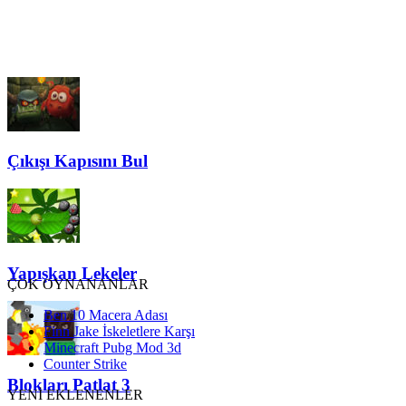
Çıkışı Kapısını Bul
Yapışkan Lekeler
ÇOK OYNANANLAR
Ben 10 Macera Adası
Finn Jake İskeletlere Karşı
Minecraft Pubg Mod 3d
Counter Strike
Blokları Patlat 3
YENİ EKLENENLER