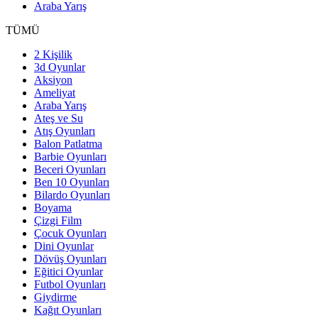
Araba Yarış
TÜMÜ
2 Kişilik
3d Oyunlar
Aksiyon
Ameliyat
Araba Yarış
Ateş ve Su
Atış Oyunları
Balon Patlatma
Barbie Oyunları
Beceri Oyunları
Ben 10 Oyunları
Bilardo Oyunları
Boyama
Çizgi Film
Çocuk Oyunları
Dini Oyunlar
Dövüş Oyunları
Eğitici Oyunlar
Futbol Oyunları
Giydirme
Kağıt Oyunları