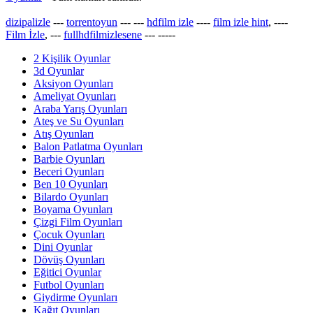
dizipalizle
---
torrentoyun
---
---
hdfilm izle
----
film izle hint
, ----
Film İzle
, ---
fullhdfilmizlesene
---
-----
2 Kişilik Oyunlar
3d Oyunlar
Aksiyon Oyunları
Ameliyat Oyunları
Araba Yarış Oyunları
Ateş ve Su Oyunları
Atış Oyunları
Balon Patlatma Oyunları
Barbie Oyunları
Beceri Oyunları
Ben 10 Oyunları
Bilardo Oyunları
Boyama Oyunları
Çizgi Film Oyunları
Çocuk Oyunları
Dini Oyunlar
Dövüş Oyunları
Eğitici Oyunlar
Futbol Oyunları
Giydirme Oyunları
Kağıt Oyunları