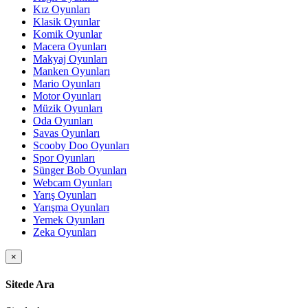
Kız Oyunları
Klasik Oyunlar
Komik Oyunlar
Macera Oyunları
Makyaj Oyunları
Manken Oyunları
Mario Oyunları
Motor Oyunları
Müzik Oyunları
Oda Oyunları
Savas Oyunları
Scooby Doo Oyunları
Spor Oyunları
Sünger Bob Oyunları
Webcam Oyunları
Yarış Oyunları
Yarışma Oyunları
Yemek Oyunları
Zeka Oyunları
×
Sitede Ara