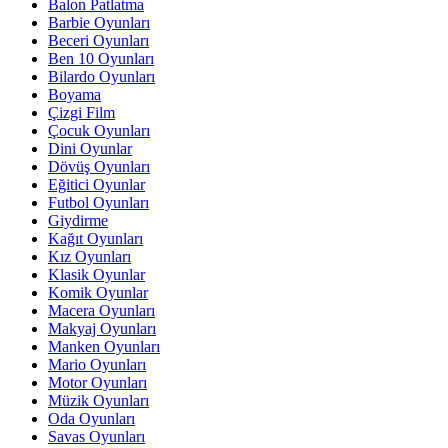
Balon Patlatma
Barbie Oyunları
Beceri Oyunları
Ben 10 Oyunları
Bilardo Oyunları
Boyama
Çizgi Film
Çocuk Oyunları
Dini Oyunlar
Dövüş Oyunları
Eğitici Oyunlar
Futbol Oyunları
Giydirme
Kağıt Oyunları
Kız Oyunları
Klasik Oyunlar
Komik Oyunlar
Macera Oyunları
Makyaj Oyunları
Manken Oyunları
Mario Oyunları
Motor Oyunları
Müzik Oyunları
Oda Oyunları
Savas Oyunları