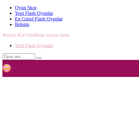
Oyun Skor
Yeni Flash Oyunlar
En Güzel Flash Oyunlar
İletişim
Rockçı Kız Giydirme oyunu oyna
Yeni Flash Oyunlar