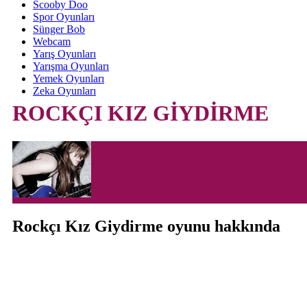
Scooby Doo
Spor Oyunları
Sünger Bob
Webcam
Yarış Oyunları
Yarışma Oyunları
Yemek Oyunları
Zeka Oyunları
ROCKÇI KIZ GİYDİRME
Rockçı Kız Giydirme oyunu hakkında