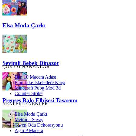
Elsa Moda Çarkı
Sevimli Bebek Dinazor
ÇOK OYNANANLAR
Ben 10 Macera Adası
Finn Jake İskeletlere Karşı
Minecraft Pubg Mod 3d
Counter Strike
Prenses Balo Elbisesi Tasarımı
YENİ EKLENENLER
Elsa Moda Çarkı
Metroda Savaş
Gwen Oda Dekorasyonu
Ajan P Macera