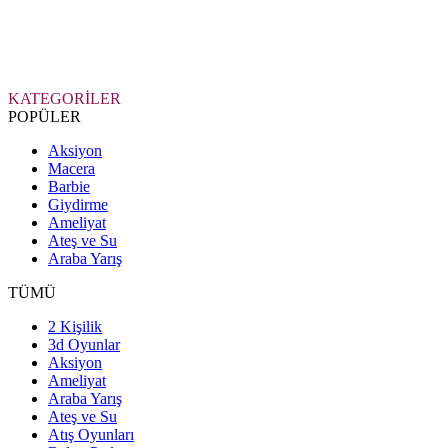
KATEGORİLER
POPÜLER
Aksiyon
Macera
Barbie
Giydirme
Ameliyat
Ateş ve Su
Araba Yarış
TÜMÜ
2 Kişilik
3d Oyunlar
Aksiyon
Ameliyat
Araba Yarış
Ateş ve Su
Atış Oyunları