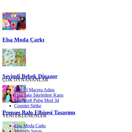
Elsa Moda Çarkı
Sevimli Bebek Dinazor
ÇOK OYNANANLAR
Ben 10 Macera Adası
Finn Jake İskeletlere Karşı
Minecraft Pubg Mod 3d
Counter Strike
Prenses Balo Elbisesi Tasarımı
YENİ EKLENENLER
Elsa Moda Çarkı
Metroda Savaş