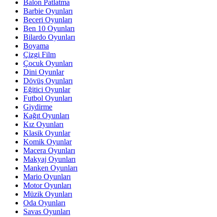
Balon Patlatma
Barbie Oyunları
Beceri Oyunları
Ben 10 Oyunları
Bilardo Oyunları
Boyama
Çizgi Film
Çocuk Oyunları
Dini Oyunlar
Dövüş Oyunları
Eğitici Oyunlar
Futbol Oyunları
Giydirme
Kağıt Oyunları
Kız Oyunları
Klasik Oyunlar
Komik Oyunlar
Macera Oyunları
Makyaj Oyunları
Manken Oyunları
Mario Oyunları
Motor Oyunları
Müzik Oyunları
Oda Oyunları
Savas Oyunları