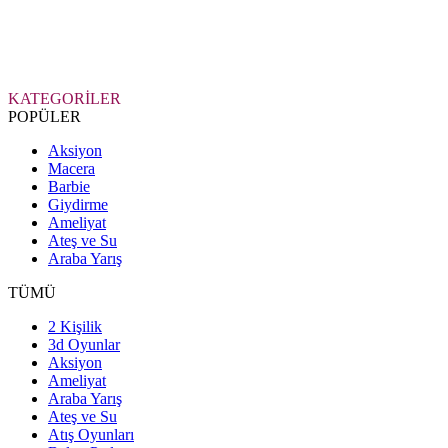
KATEGORİLER
POPÜLER
Aksiyon
Macera
Barbie
Giydirme
Ameliyat
Ateş ve Su
Araba Yarış
TÜMÜ
2 Kişilik
3d Oyunlar
Aksiyon
Ameliyat
Araba Yarış
Ateş ve Su
Atış Oyunları