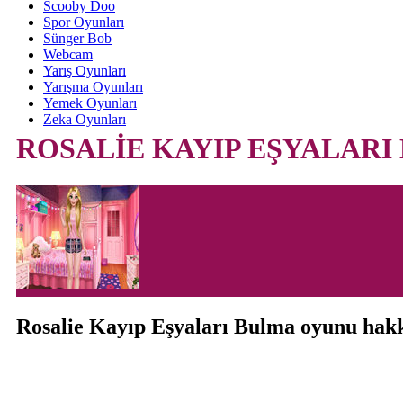
Scooby Doo
Spor Oyunları
Sünger Bob
Webcam
Yarış Oyunları
Yarışma Oyunları
Yemek Oyunları
Zeka Oyunları
ROSALİE KAYIP EŞYALARI
Rosalie Kayıp Eşyaları Bulma oyunu hak