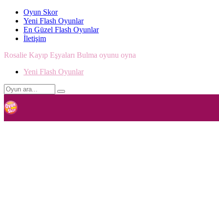
Oyun Skor
Yeni Flash Oyunlar
En Güzel Flash Oyunlar
İletişim
Rosalie Kayıp Eşyaları Bulma oyunu oyna
Yeni Flash Oyunlar