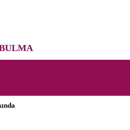
 BULMA
kında