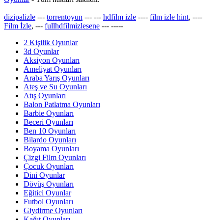
dizipalizle
---
torrentoyun
---
---
hdfilm izle
----
film izle hint
, ----
Film İzle
, ---
fullhdfilmizlesene
---
-----
2 Kişilik Oyunlar
3d Oyunlar
Aksiyon Oyunları
Ameliyat Oyunları
Araba Yarış Oyunları
Ateş ve Su Oyunları
Atış Oyunları
Balon Patlatma Oyunları
Barbie Oyunları
Beceri Oyunları
Ben 10 Oyunları
Bilardo Oyunları
Boyama Oyunları
Çizgi Film Oyunları
Çocuk Oyunları
Dini Oyunlar
Dövüş Oyunları
Eğitici Oyunlar
Futbol Oyunları
Giydirme Oyunları
Kağıt Oyunları