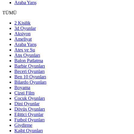
Araba Yarış
TÜMÜ
2 Kişilik
3d Oyunlar
Aksiyon
Ameliyat
Araba Yarış
Ateş ve Su
Atış Oyunları
Balon Patlatma
Barbie Oyunları
Beceri Oyunları
Ben 10 Oyunları
Bilardo Oyunları
Boyama
Çizgi Film
Çocuk Oyunları
Dini Oyunlar
Dövüş Oyunları
Eğitici Oyunlar
Futbol Oyunları
Giydirme
Kağıt Oyunları