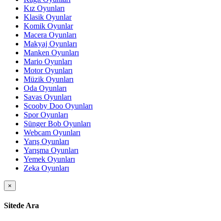
Kız Oyunları
Klasik Oyunlar
Komik Oyunlar
Macera Oyunları
Makyaj Oyunları
Manken Oyunları
Mario Oyunları
Motor Oyunları
Müzik Oyunları
Oda Oyunları
Savas Oyunları
Scooby Doo Oyunları
Spor Oyunları
Sünger Bob Oyunları
Webcam Oyunları
Yarış Oyunları
Yarışma Oyunları
Yemek Oyunları
Zeka Oyunları
×
Sitede Ara