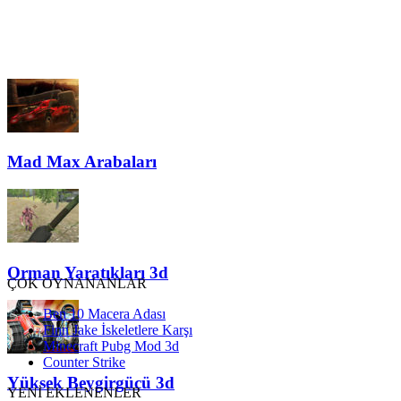
Mad Max Arabaları
Orman Yaratıkları 3d
ÇOK OYNANANLAR
Ben 10 Macera Adası
Finn Jake İskeletlere Karşı
Minecraft Pubg Mod 3d
Counter Strike
Yüksek Beygirgücü 3d
YENİ EKLENENLER