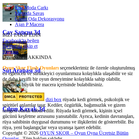
Elsa Moda Çarkı
Metroda Savaş
Gwen Oda Dekorasyonu
Ajan P Macera
Çay Satıcısı 3d
BİZİ TAKİP EDİN
Facebook'ta beğen
Twitter'da takip et
Sitemap
OyunSkor HAKKINDA
Oyun Skor Flash Oyunları
seçeneklerimiz ile özenle oluşturulmuş
Süt Arabası 3d
en eğlenceli ve sürükleyici oyunlarımıza kolaylıkla ulaşabilir ve siz
de daha keyifli bir oyun deneyimine kolaylıkla sahip olabilir,
kendinizi büyük bir macera içerisinde bulabilirsiniz.
dizi box
rüyada kedi görmek​, psikolojik ve
spiritüel anlamlar taşır. Kediler, özgürlük, bağımsızlık ve gizem
Çılgın Kayak 3d
simgesi olarak kabul edilir. Rüyada kedi görmek, kişinin içsel
gücünü keşfetme arzusunu yansıtabilir. Ayrıca, kedinin davranışları,
rüya sahibinin duygusal durumunu ve ilişkilerini de gösterebilir. Bu
rüya, yeni başlangıçlar veya uyanışa işaret edebilir.
Copyright © 2026
OYUN SKOR – Oyun Oyna Ücretsiz Bütün
Oyunlar
- Tüm hakları saklıdır.