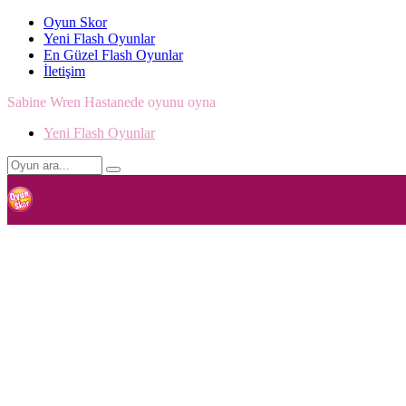
Oyun Skor
Yeni Flash Oyunlar
En Güzel Flash Oyunlar
İletişim
Sabine Wren Hastanede oyunu oyna
Yeni Flash Oyunlar