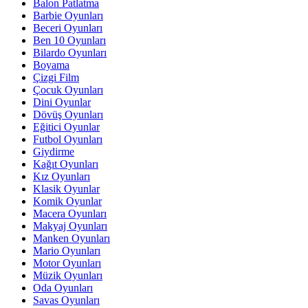
Balon Patlatma
Barbie Oyunları
Beceri Oyunları
Ben 10 Oyunları
Bilardo Oyunları
Boyama
Çizgi Film
Çocuk Oyunları
Dini Oyunlar
Dövüş Oyunları
Eğitici Oyunlar
Futbol Oyunları
Giydirme
Kağıt Oyunları
Kız Oyunları
Klasik Oyunlar
Komik Oyunlar
Macera Oyunları
Makyaj Oyunları
Manken Oyunları
Mario Oyunları
Motor Oyunları
Müzik Oyunları
Oda Oyunları
Savas Oyunları