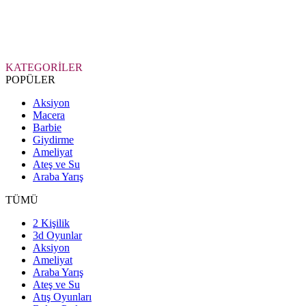
KATEGORİLER
POPÜLER
Aksiyon
Macera
Barbie
Giydirme
Ameliyat
Ateş ve Su
Araba Yarış
TÜMÜ
2 Kişilik
3d Oyunlar
Aksiyon
Ameliyat
Araba Yarış
Ateş ve Su
Atış Oyunları