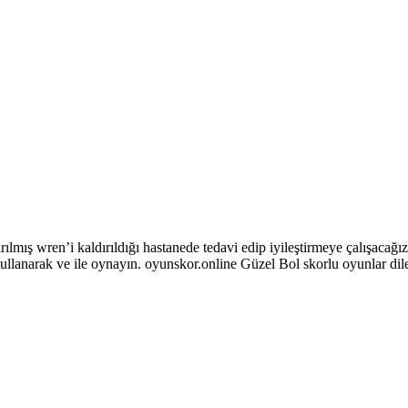
mış wren’i kaldırıldığı hastanede tedavi edip iyileştirmeye çalışacağız
lanarak ve ile oynayın. oyunskor.online Güzel Bol skorlu oyunlar di