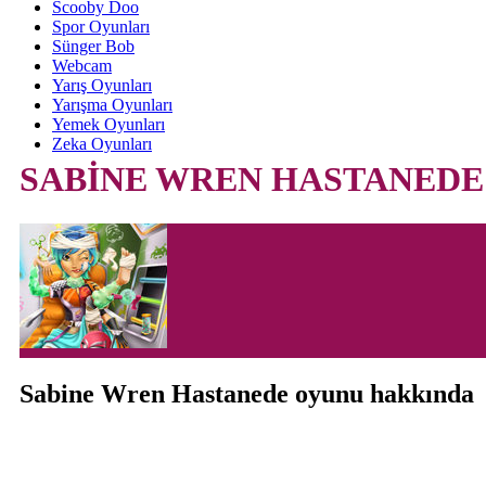
Scooby Doo
Spor Oyunları
Sünger Bob
Webcam
Yarış Oyunları
Yarışma Oyunları
Yemek Oyunları
Zeka Oyunları
SABİNE WREN HASTANEDE
Sabine Wren Hastanede oyunu hakkında