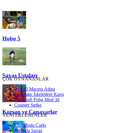
Hobo 5
Savaş Ustaları
ÇOK OYNANANLAR
Ben 10 Macera Adası
Finn Jake İskeletlere Karşı
Minecraft Pubg Mod 3d
Counter Strike
Korsan ve Canavarlar
YENİ EKLENENLER
Elsa Moda Çarkı
Metroda Savaş