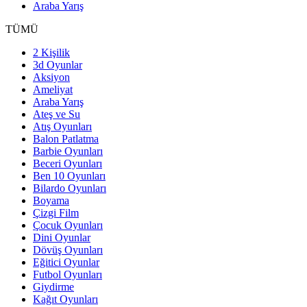
Araba Yarış
TÜMÜ
2 Kişilik
3d Oyunlar
Aksiyon
Ameliyat
Araba Yarış
Ateş ve Su
Atış Oyunları
Balon Patlatma
Barbie Oyunları
Beceri Oyunları
Ben 10 Oyunları
Bilardo Oyunları
Boyama
Çizgi Film
Çocuk Oyunları
Dini Oyunlar
Dövüş Oyunları
Eğitici Oyunlar
Futbol Oyunları
Giydirme
Kağıt Oyunları