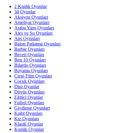
2 Kişilik Oyunlar
3d Oyunlar
Aksiyon Oyunları
Ameliyat Oyunları
Araba Yarış Oyunları
Ateş ve Su Oyunları
Atış Oyunları
Balon Patlatma Oyunları
Barbie Oyunları
Beceri Oyunları
Ben 10 Oyunları
Bilardo Oyunları
Boyama Oyunları
Çizgi Film Oyunları
Çocuk Oyunları
Dini Oyunlar
Dövüş Oyunları
Eğitici Oyunlar
Futbol Oyunları
Giydirme Oyunları
Kağıt Oyunları
Kız Oyunları
Klasik Oyunlar
Komik Oyunlar