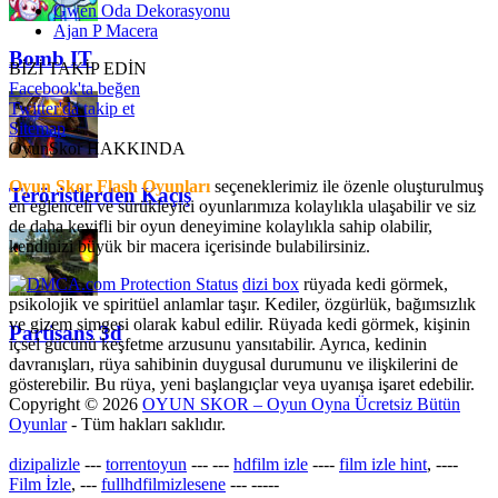
Gwen Oda Dekorasyonu
Ajan P Macera
Bomb IT
BİZİ TAKİP EDİN
Facebook'ta beğen
Twitter'da takip et
Sitemap
OyunSkor HAKKINDA
Oyun Skor Flash Oyunları
seçeneklerimiz ile özenle oluşturulmuş
Teröristlerden Kaçış
en eğlenceli ve sürükleyici oyunlarımıza kolaylıkla ulaşabilir ve siz
de daha keyifli bir oyun deneyimine kolaylıkla sahip olabilir,
kendinizi büyük bir macera içerisinde bulabilirsiniz.
dizi box
rüyada kedi görmek​,
psikolojik ve spiritüel anlamlar taşır. Kediler, özgürlük, bağımsızlık
ve gizem simgesi olarak kabul edilir. Rüyada kedi görmek, kişinin
Partisans 3d
içsel gücünü keşfetme arzusunu yansıtabilir. Ayrıca, kedinin
davranışları, rüya sahibinin duygusal durumunu ve ilişkilerini de
gösterebilir. Bu rüya, yeni başlangıçlar veya uyanışa işaret edebilir.
Copyright © 2026
OYUN SKOR – Oyun Oyna Ücretsiz Bütün
Oyunlar
- Tüm hakları saklıdır.
dizipalizle
---
torrentoyun
---
---
hdfilm izle
----
film izle hint
, ----
Film İzle
, ---
fullhdfilmizlesene
---
-----