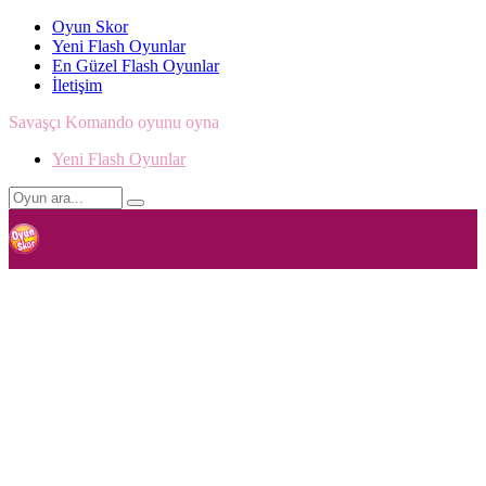
Oyun Skor
Yeni Flash Oyunlar
En Güzel Flash Oyunlar
İletişim
Savaşçı Komando oyunu oyna
Yeni Flash Oyunlar