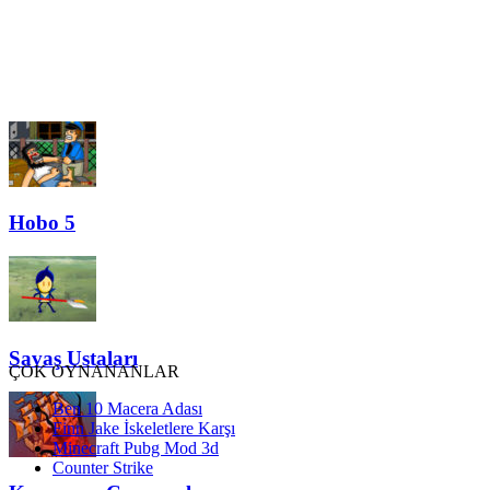
Hobo 5
Savaş Ustaları
ÇOK OYNANANLAR
Ben 10 Macera Adası
Finn Jake İskeletlere Karşı
Minecraft Pubg Mod 3d
Counter Strike