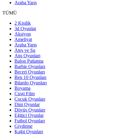
Araba Yarış
TÜMÜ
2 Kişilik
3d Oyunlar
Aksiyon
Ameliyat
Araba Yarış
Ateş ve Su
Atış Oyunları
Balon Patlatma
Barbie Oyunları
Beceri Oyunları
Ben 10 Oyunları
Bilardo Oyunları
Boyama
Çizgi Film
Çocuk Oyunları
Dini Oyunlar
Dövüş Oyunları
Eğitici Oyunlar
Futbol Oyunları
Giydirme
Kağıt Oyunları