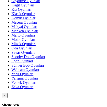
Giydirme Oyunları
Kağıt Oyunları
Kız Oyunları
Klasik Oyunlar
Komik Oyunlar
Macera Oyunları
Makyaj Oyunları
Manken Oyunları
Mario Oyunları
Motor Oyunları
Müzik Oyunları
Oda Oyunları
Savas Oyunları
Scooby Doo Oyunları
Spor Oyunları
Sünger Bob Oyunları
Webcam Oyunları
Yarış Oyunları
Yarışma Oyunları
Yemek Oyunları
Zeka Oyunları
×
Sitede Ara