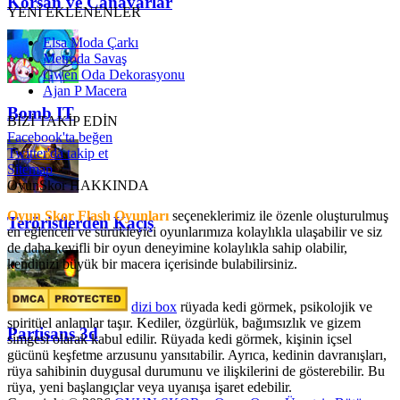
Korsan ve Canavarlar
YENİ EKLENENLER
Elsa Moda Çarkı
Metroda Savaş
Gwen Oda Dekorasyonu
Ajan P Macera
Bomb IT
BİZİ TAKİP EDİN
Facebook'ta beğen
Twitter'da takip et
Sitemap
OyunSkor HAKKINDA
Oyun Skor Flash Oyunları
seçeneklerimiz ile özenle oluşturulmuş
Teröristlerden Kaçış
en eğlenceli ve sürükleyici oyunlarımıza kolaylıkla ulaşabilir ve siz
de daha keyifli bir oyun deneyimine kolaylıkla sahip olabilir,
kendinizi büyük bir macera içerisinde bulabilirsiniz.
dizi box
rüyada kedi görmek​, psikolojik ve
spiritüel anlamlar taşır. Kediler, özgürlük, bağımsızlık ve gizem
Partisans 3d
simgesi olarak kabul edilir. Rüyada kedi görmek, kişinin içsel
gücünü keşfetme arzusunu yansıtabilir. Ayrıca, kedinin davranışları,
rüya sahibinin duygusal durumunu ve ilişkilerini de gösterebilir. Bu
rüya, yeni başlangıçlar veya uyanışa işaret edebilir.