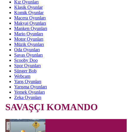
Kız Oyunları
Klasik Oyunlar
Komik Oyunlar
Macera Oyunları
Makyaj Oyunları
Manken Oyunları
Mario Oyunları
Motor Oyunları
Müzik Oyunları
Oda Oyunları
Savas Oyunları
Scooby Doo
Spor Oyunları
Sünger Bob
Webcam
Yarış Oyunları
Yarışma Oyunları
Yemek Oyunları
Zeka Oyunları
SAVAŞÇI KOMANDO