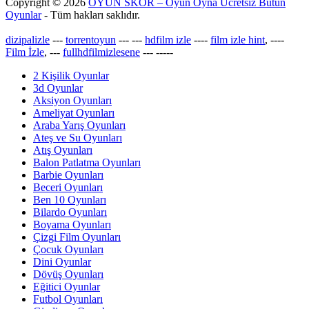
Copyright © 2026
OYUN SKOR – Oyun Oyna Ücretsiz Bütün
Oyunlar
- Tüm hakları saklıdır.
dizipalizle
---
torrentoyun
---
---
hdfilm izle
----
film izle hint
, ----
Film İzle
, ---
fullhdfilmizlesene
---
-----
2 Kişilik Oyunlar
3d Oyunlar
Aksiyon Oyunları
Ameliyat Oyunları
Araba Yarış Oyunları
Ateş ve Su Oyunları
Atış Oyunları
Balon Patlatma Oyunları
Barbie Oyunları
Beceri Oyunları
Ben 10 Oyunları
Bilardo Oyunları
Boyama Oyunları
Çizgi Film Oyunları
Çocuk Oyunları
Dini Oyunlar
Dövüş Oyunları
Eğitici Oyunlar
Futbol Oyunları