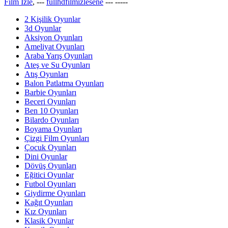
Film İzle
, ---
fullhdfilmizlesene
---
-----
2 Kişilik Oyunlar
3d Oyunlar
Aksiyon Oyunları
Ameliyat Oyunları
Araba Yarış Oyunları
Ateş ve Su Oyunları
Atış Oyunları
Balon Patlatma Oyunları
Barbie Oyunları
Beceri Oyunları
Ben 10 Oyunları
Bilardo Oyunları
Boyama Oyunları
Çizgi Film Oyunları
Çocuk Oyunları
Dini Oyunlar
Dövüş Oyunları
Eğitici Oyunlar
Futbol Oyunları
Giydirme Oyunları
Kağıt Oyunları
Kız Oyunları
Klasik Oyunlar