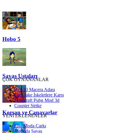
Hobo 5
Savaş Ustaları
ÇOK OYNANANLAR
Ben 10 Macera Adası
Finn Jake İskeletlere Karşı
Minecraft Pubg Mod 3d
Counter Strike
Korsan ve Canavarlar
YENİ EKLENENLER
Elsa Moda Çarkı
Metroda Savaş