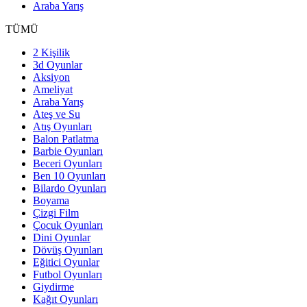
Araba Yarış
TÜMÜ
2 Kişilik
3d Oyunlar
Aksiyon
Ameliyat
Araba Yarış
Ateş ve Su
Atış Oyunları
Balon Patlatma
Barbie Oyunları
Beceri Oyunları
Ben 10 Oyunları
Bilardo Oyunları
Boyama
Çizgi Film
Çocuk Oyunları
Dini Oyunlar
Dövüş Oyunları
Eğitici Oyunlar
Futbol Oyunları
Giydirme
Kağıt Oyunları