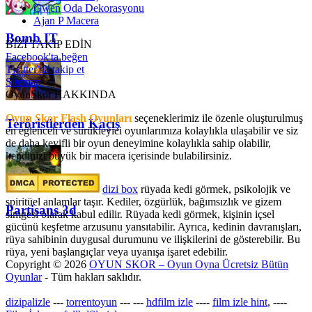
Gwen Oda Dekorasyonu
Ajan P Macera
Bomb IT
BİZİ TAKİP EDİN
Facebook'ta beğen
Twitter'da takip et
Sitemap
OyunSkor HAKKINDA
Oyun Skor Flash Oyunları
seçeneklerimiz ile özenle oluşturulmuş
Teröristlerden Kaçış
en eğlenceli ve sürükleyici oyunlarımıza kolaylıkla ulaşabilir ve siz
de daha keyifli bir oyun deneyimine kolaylıkla sahip olabilir,
kendinizi büyük bir macera içerisinde bulabilirsiniz.
dizi box
rüyada kedi görmek​, psikolojik ve
spiritüel anlamlar taşır. Kediler, özgürlük, bağımsızlık ve gizem
Partisans 3d
simgesi olarak kabul edilir. Rüyada kedi görmek, kişinin içsel
gücünü keşfetme arzusunu yansıtabilir. Ayrıca, kedinin davranışları,
rüya sahibinin duygusal durumunu ve ilişkilerini de gösterebilir. Bu
rüya, yeni başlangıçlar veya uyanışa işaret edebilir.
Copyright © 2026
OYUN SKOR – Oyun Oyna Ücretsiz Bütün
Oyunlar
- Tüm hakları saklıdır.
dizipalizle
---
torrentoyun
---
---
hdfilm izle
----
film izle hint
, ----