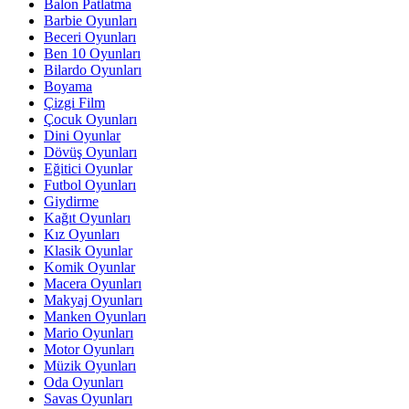
Balon Patlatma
Barbie Oyunları
Beceri Oyunları
Ben 10 Oyunları
Bilardo Oyunları
Boyama
Çizgi Film
Çocuk Oyunları
Dini Oyunlar
Dövüş Oyunları
Eğitici Oyunlar
Futbol Oyunları
Giydirme
Kağıt Oyunları
Kız Oyunları
Klasik Oyunlar
Komik Oyunlar
Macera Oyunları
Makyaj Oyunları
Manken Oyunları
Mario Oyunları
Motor Oyunları
Müzik Oyunları
Oda Oyunları
Savas Oyunları