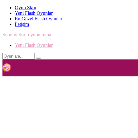
Oyun Skor
Yeni Flash Oyunlar
En Güzel Flash Oyunlar
İletişim
Scooby Sörf oyunu oyna
Yeni Flash Oyunlar