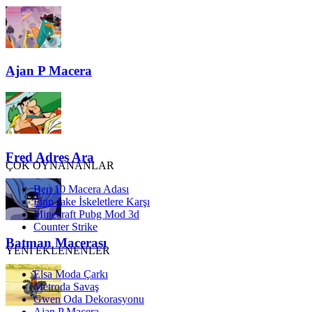
Ajan P Macera
Fred Adres Ara
ÇOK OYNANANLAR
Ben 10 Macera Adası
Finn Jake İskeletlere Karşı
Minecraft Pubg Mod 3d
Counter Strike
Batman Macerası
YENİ EKLENENLER
Elsa Moda Çarkı
Metroda Savaş
Gwen Oda Dekorasyonu
Ajan P Macera