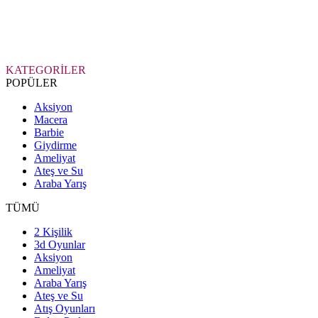
KATEGORİLER
POPÜLER
Aksiyon
Macera
Barbie
Giydirme
Ameliyat
Ateş ve Su
Araba Yarış
TÜMÜ
2 Kişilik
3d Oyunlar
Aksiyon
Ameliyat
Araba Yarış
Ateş ve Su
Atış Oyunları