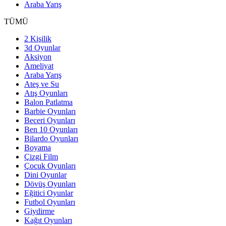
Araba Yarış
TÜMÜ
2 Kişilik
3d Oyunlar
Aksiyon
Ameliyat
Araba Yarış
Ateş ve Su
Atış Oyunları
Balon Patlatma
Barbie Oyunları
Beceri Oyunları
Ben 10 Oyunları
Bilardo Oyunları
Boyama
Çizgi Film
Çocuk Oyunları
Dini Oyunlar
Dövüş Oyunları
Eğitici Oyunlar
Futbol Oyunları
Giydirme
Kağıt Oyunları