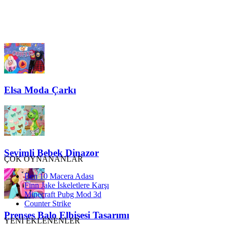
Elsa Moda Çarkı
Sevimli Bebek Dinazor
ÇOK OYNANANLAR
Ben 10 Macera Adası
Finn Jake İskeletlere Karşı
Minecraft Pubg Mod 3d
Counter Strike
Prenses Balo Elbisesi Tasarımı
YENİ EKLENENLER