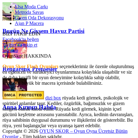
Elsa Moda Çarkı
Metroda Savaş
Gwen Oda Dekorasyonu
Ajan P Macera
Bugün Ne Giysem Havuz Partisi
BİZİ TAKİP EDİN
Facebook'ta beğen
Twitter'da takip et
Sitemap
OyunSkor HAKKINDA
Oyun Skor Flash Oyunları
seçeneklerimiz ile özenle oluşturulmuş
Rengarenk Prensesler
en eğlenceli ve sürükleyici oyunlarımıza kolaylıkla ulaşabilir ve siz
de daha keyifli bir oyun deneyimine kolaylıkla sahip olabilir,
kendinizi büyük bir macera içerisinde bulabilirsiniz.
dizi box
rüyada kedi görmek​, psikolojik ve
spiritüel anlamlar taşır. Kediler, özgürlük, bağımsızlık ve gizem
Anna Kırmızı Halıda
simgesi olarak kabul edilir. Rüyada kedi görmek, kişinin içsel
gücünü keşfetme arzusunu yansıtabilir. Ayrıca, kedinin davranışları,
rüya sahibinin duygusal durumunu ve ilişkilerini de gösterebilir. Bu
rüya, yeni başlangıçlar veya uyanışa işaret edebilir.
Copyright © 2026
OYUN SKOR – Oyun Oyna Ücretsiz Bütün
Oyunlar
- Tüm hakları saklıdır.