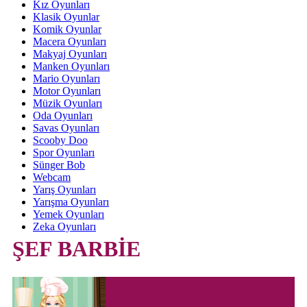
Kız Oyunları
Klasik Oyunlar
Komik Oyunlar
Macera Oyunları
Makyaj Oyunları
Manken Oyunları
Mario Oyunları
Motor Oyunları
Müzik Oyunları
Oda Oyunları
Savas Oyunları
Scooby Doo
Spor Oyunları
Sünger Bob
Webcam
Yarış Oyunları
Yarışma Oyunları
Yemek Oyunları
Zeka Oyunları
ŞEF BARBİE