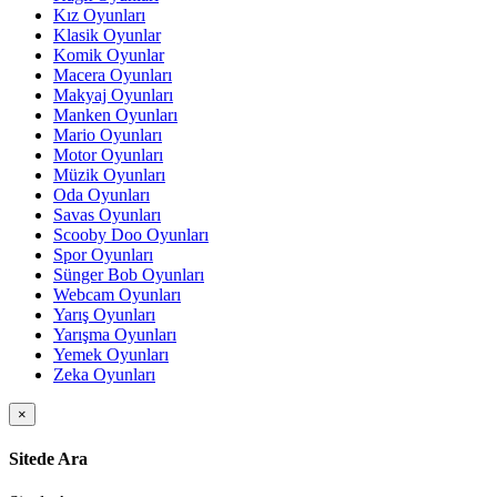
Kız Oyunları
Klasik Oyunlar
Komik Oyunlar
Macera Oyunları
Makyaj Oyunları
Manken Oyunları
Mario Oyunları
Motor Oyunları
Müzik Oyunları
Oda Oyunları
Savas Oyunları
Scooby Doo Oyunları
Spor Oyunları
Sünger Bob Oyunları
Webcam Oyunları
Yarış Oyunları
Yarışma Oyunları
Yemek Oyunları
Zeka Oyunları
×
Sitede Ara