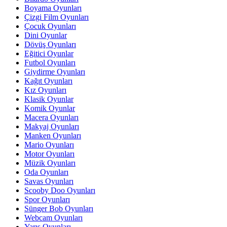
Boyama Oyunları
Çizgi Film Oyunları
Çocuk Oyunları
Dini Oyunlar
Dövüş Oyunları
Eğitici Oyunlar
Futbol Oyunları
Giydirme Oyunları
Kağıt Oyunları
Kız Oyunları
Klasik Oyunlar
Komik Oyunlar
Macera Oyunları
Makyaj Oyunları
Manken Oyunları
Mario Oyunları
Motor Oyunları
Müzik Oyunları
Oda Oyunları
Savas Oyunları
Scooby Doo Oyunları
Spor Oyunları
Sünger Bob Oyunları
Webcam Oyunları
Yarış Oyunları