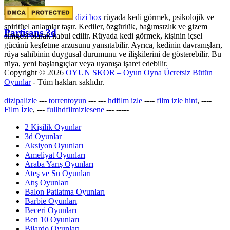
dizi box
rüyada kedi görmek​, psikolojik ve
spiritüel anlamlar taşır. Kediler, özgürlük, bağımsızlık ve gizem
Partisans 3d
simgesi olarak kabul edilir. Rüyada kedi görmek, kişinin içsel
gücünü keşfetme arzusunu yansıtabilir. Ayrıca, kedinin davranışları,
rüya sahibinin duygusal durumunu ve ilişkilerini de gösterebilir. Bu
rüya, yeni başlangıçlar veya uyanışa işaret edebilir.
Copyright © 2026
OYUN SKOR – Oyun Oyna Ücretsiz Bütün
Oyunlar
- Tüm hakları saklıdır.
dizipalizle
---
torrentoyun
---
---
hdfilm izle
----
film izle hint
, ----
Film İzle
, ---
fullhdfilmizlesene
---
-----
2 Kişilik Oyunlar
3d Oyunlar
Aksiyon Oyunları
Ameliyat Oyunları
Araba Yarış Oyunları
Ateş ve Su Oyunları
Atış Oyunları
Balon Patlatma Oyunları
Barbie Oyunları
Beceri Oyunları
Ben 10 Oyunları
Bilardo Oyunları