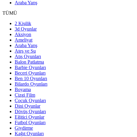
Araba Yarış
TÜMÜ
2 Kişilik
3d Oyunlar
Aksiyon
Ameliyat
Araba Yarış
Ateş ve Su
Atış Oyunları
Balon Patlatma
Barbie Oyunları
Beceri Oyunları
Ben 10 Oyunları
Bilardo Oyunları
Boyama
Çizgi Film
Çocuk Oyunları
Dini Oyunlar
Dövüş Oyunları
Eğitici Oyunlar
Futbol Oyunları
Giydirme
Kağıt Oyunları