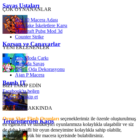
Savaş Ustaları
ÇOK OYNANANLAR
Ben 10 Macera Adası
Finn Jake İskeletlere Karşı
Minecraft Pubg Mod 3d
Counter Strike
Korsan ve Canavarlar
YENİ EKLENENLER
Elsa Moda Çarkı
Metroda Savaş
Gwen Oda Dekorasyonu
Ajan P Macera
Bomb IT
BİZİ TAKİP EDİN
Facebook'ta beğen
Twitter'da takip et
Sitemap
OyunSkor HAKKINDA
Oyun Skor Flash Oyunları
seçeneklerimiz ile özenle oluşturulmuş
Teröristlerden Kaçış
en eğlenceli ve sürükleyici oyunlarımıza kolaylıkla ulaşabilir ve siz
de daha keyifli bir oyun deneyimine kolaylıkla sahip olabilir,
kendinizi büyük bir macera içerisinde bulabilirsiniz.