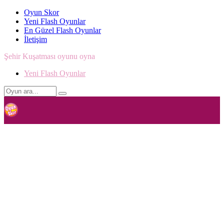
Oyun Skor
Yeni Flash Oyunlar
En Güzel Flash Oyunlar
İletişim
Şehir Kuşatması oyunu oyna
Yeni Flash Oyunlar