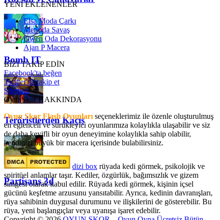
YENİ EKLENENLER
Elsa Moda Çarkı
Metroda Savaş
Gwen Oda Dekorasyonu
Ajan P Macera
Bomb IT
BİZİ TAKİP EDİN
Facebook'ta beğen
Twitter'da takip et
Sitemap
OyunSkor HAKKINDA
Oyun Skor Flash Oyunları
seçeneklerimiz ile özenle oluşturulmuş
Teröristlerden Kaçış
en eğlenceli ve sürükleyici oyunlarımıza kolaylıkla ulaşabilir ve siz
de daha keyifli bir oyun deneyimine kolaylıkla sahip olabilir,
kendinizi büyük bir macera içerisinde bulabilirsiniz.
dizi box
rüyada kedi görmek​, psikolojik ve
spiritüel anlamlar taşır. Kediler, özgürlük, bağımsızlık ve gizem
Partisans 3d
simgesi olarak kabul edilir. Rüyada kedi görmek, kişinin içsel
gücünü keşfetme arzusunu yansıtabilir. Ayrıca, kedinin davranışları,
rüya sahibinin duygusal durumunu ve ilişkilerini de gösterebilir. Bu
rüya, yeni başlangıçlar veya uyanışa işaret edebilir.
Copyright © 2026
OYUN SKOR – Oyun Oyna Ücretsiz Bütün