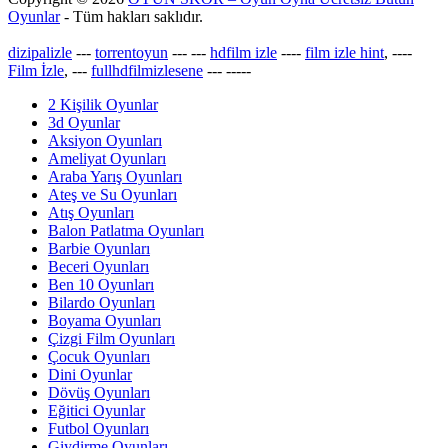
Oyunlar
- Tüm hakları saklıdır.
dizipalizle
---
torrentoyun
---
---
hdfilm izle
----
film izle hint
, ----
Film İzle
, ---
fullhdfilmizlesene
---
-----
2 Kişilik Oyunlar
3d Oyunlar
Aksiyon Oyunları
Ameliyat Oyunları
Araba Yarış Oyunları
Ateş ve Su Oyunları
Atış Oyunları
Balon Patlatma Oyunları
Barbie Oyunları
Beceri Oyunları
Ben 10 Oyunları
Bilardo Oyunları
Boyama Oyunları
Çizgi Film Oyunları
Çocuk Oyunları
Dini Oyunlar
Dövüş Oyunları
Eğitici Oyunlar
Futbol Oyunları
Giydirme Oyunları