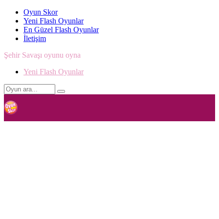
Oyun Skor
Yeni Flash Oyunlar
En Güzel Flash Oyunlar
İletişim
Şehir Savaşı oyunu oyna
Yeni Flash Oyunlar