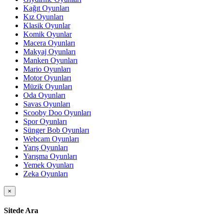
Kağıt Oyunları
Kız Oyunları
Klasik Oyunlar
Komik Oyunlar
Macera Oyunları
Makyaj Oyunları
Manken Oyunları
Mario Oyunları
Motor Oyunları
Müzik Oyunları
Oda Oyunları
Savas Oyunları
Scooby Doo Oyunları
Spor Oyunları
Sünger Bob Oyunları
Webcam Oyunları
Yarış Oyunları
Yarışma Oyunları
Yemek Oyunları
Zeka Oyunları
×
Sitede Ara