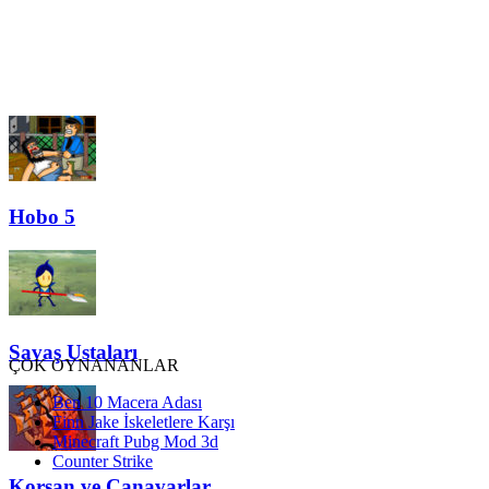
Hobo 5
Savaş Ustaları
ÇOK OYNANANLAR
Ben 10 Macera Adası
Finn Jake İskeletlere Karşı
Minecraft Pubg Mod 3d
Counter Strike
Korsan ve Canavarlar