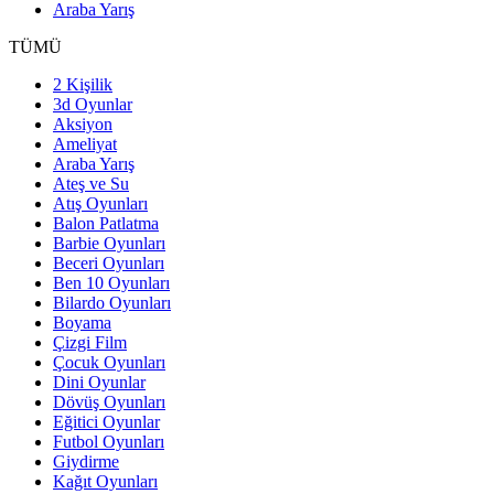
Araba Yarış
TÜMÜ
2 Kişilik
3d Oyunlar
Aksiyon
Ameliyat
Araba Yarış
Ateş ve Su
Atış Oyunları
Balon Patlatma
Barbie Oyunları
Beceri Oyunları
Ben 10 Oyunları
Bilardo Oyunları
Boyama
Çizgi Film
Çocuk Oyunları
Dini Oyunlar
Dövüş Oyunları
Eğitici Oyunlar
Futbol Oyunları
Giydirme
Kağıt Oyunları