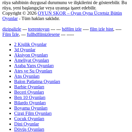
rüya sahibinin duygusal durumunu ve ilişkilerini de gösterebilir. Bu
rüya, yeni başlangıçlar veya uyanışa işaret edebilir.
Copyright © 2026
OYUN SKOR – Oyun Oyna Ücretsiz Bütün
Oyunlar
- Tüm hakları saklıdır.
dizipalizle
---
torrentoyun
---
---
hdfilm izle
----
film izle hint
, ----
Film İzle
, ---
fullhdfilmizlesene
---
-----
2 Kişilik Oyunlar
3d Oyunlar
Aksiyon Oyunları
Ameliyat Oyunları
Araba Yarış Oyunları
Ateş ve Su Oyunları
Atış Oyunları
Balon Patlatma Oyunları
Barbie Oyunları
Beceri Oyunları
Ben 10 Oyunları
Bilardo Oyunları
Boyama Oyunları
Çizgi Film Oyunları
Çocuk Oyunları
Dini Oyunlar
Dövüş Oyunları