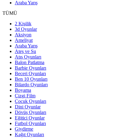
Araba Yarış
TÜMÜ
2 Kişilik
3d Oyunlar
Aksiyon
Ameliyat
Araba Yarış
Ateş ve Su
Atış Oyunları
Balon Patlatma
Barbie Oyunları
Beceri Oyunları
Ben 10 Oyunları
Bilardo Oyunları
Boyama
Çizgi Film
Çocuk Oyunları
Dini Oyunlar
Dövüş Oyunları
Eğitici Oyunlar
Futbol Oyunları
Giydirme
Kağıt Oyunları