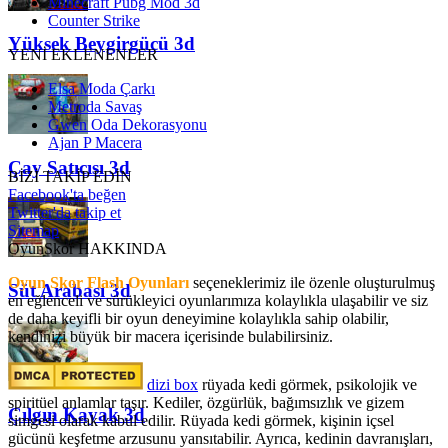
Minecraft Pubg Mod 3d
Counter Strike
Yüksek Beygirgücü 3d
YENİ EKLENENLER
Elsa Moda Çarkı
Metroda Savaş
Gwen Oda Dekorasyonu
Ajan P Macera
Çay Satıcısı 3d
BİZİ TAKİP EDİN
Facebook'ta beğen
Twitter'da takip et
Sitemap
OyunSkor HAKKINDA
Oyun Skor Flash Oyunları
seçeneklerimiz ile özenle oluşturulmuş
Süt Arabası 3d
en eğlenceli ve sürükleyici oyunlarımıza kolaylıkla ulaşabilir ve siz
de daha keyifli bir oyun deneyimine kolaylıkla sahip olabilir,
kendinizi büyük bir macera içerisinde bulabilirsiniz.
dizi box
rüyada kedi görmek​, psikolojik ve
spiritüel anlamlar taşır. Kediler, özgürlük, bağımsızlık ve gizem
Çılgın Kayak 3d
simgesi olarak kabul edilir. Rüyada kedi görmek, kişinin içsel
gücünü keşfetme arzusunu yansıtabilir. Ayrıca, kedinin davranışları,