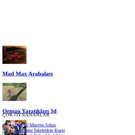
Mad Max Arabaları
Orman Yaratıkları 3d
ÇOK OYNANANLAR
Ben 10 Macera Adası
Finn Jake İskeletlere Karşı