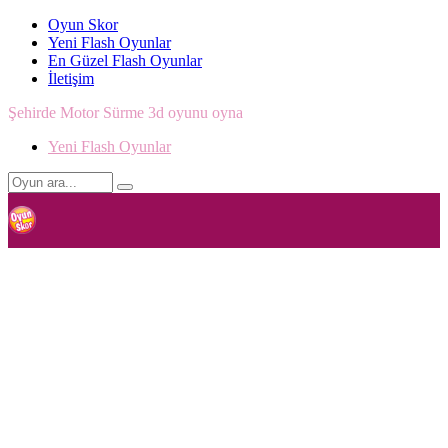
Oyun Skor
Yeni Flash Oyunlar
En Güzel Flash Oyunlar
İletişim
Şehirde Motor Sürme 3d oyunu oyna
Yeni Flash Oyunlar