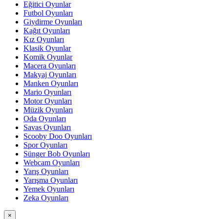
Eğitici Oyunlar
Futbol Oyunları
Giydirme Oyunları
Kağıt Oyunları
Kız Oyunları
Klasik Oyunlar
Komik Oyunlar
Macera Oyunları
Makyaj Oyunları
Manken Oyunları
Mario Oyunları
Motor Oyunları
Müzik Oyunları
Oda Oyunları
Savas Oyunları
Scooby Doo Oyunları
Spor Oyunları
Sünger Bob Oyunları
Webcam Oyunları
Yarış Oyunları
Yarışma Oyunları
Yemek Oyunları
Zeka Oyunları
×