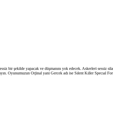
siz bir şekilde yapacak ve düşmanını yok edecek. Askerleri sessiz silahl
n. Oyunumuzun Orjinal yani Gercek adı ise Sılent Kıller Specıal Forc