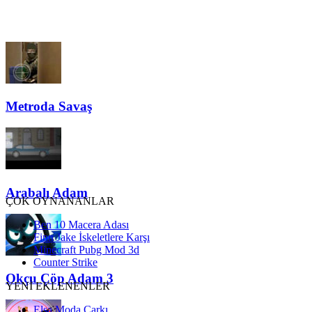
Metroda Savaş
Arabalı Adam
ÇOK OYNANANLAR
Ben 10 Macera Adası
Finn Jake İskeletlere Karşı
Minecraft Pubg Mod 3d
Counter Strike
Okçu Çöp Adam 3
YENİ EKLENENLER
Elsa Moda Çarkı