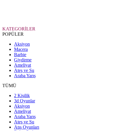
KATEGORİLER
POPÜLER
Aksiyon
Macera
Barbie
Giydirme
Ameliyat
Ateş ve Su
Araba Yarış
TÜMÜ
2 Kişilik
3d Oyunlar
Aksiyon
Ameliyat
Araba Yarış
Ateş ve Su
Atış Oyunları