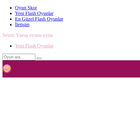
Oyun Skor
Yeni Flash Oyunlar
En Güzel Flash Oyunlar
İletişim
Sessiz Vuruş oyunu oyna
Yeni Flash Oyunlar