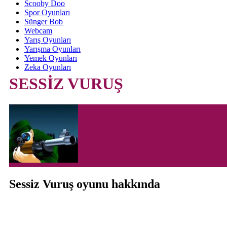
Scooby Doo
Spor Oyunları
Sünger Bob
Webcam
Yarış Oyunları
Yarışma Oyunları
Yemek Oyunları
Zeka Oyunları
SESSİZ VURUŞ
Sessiz Vuruş oyunu hakkında