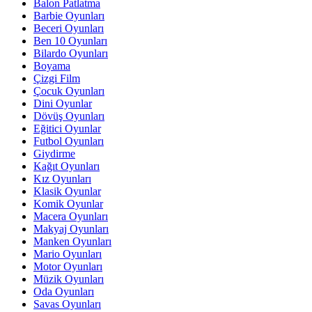
Balon Patlatma
Barbie Oyunları
Beceri Oyunları
Ben 10 Oyunları
Bilardo Oyunları
Boyama
Çizgi Film
Çocuk Oyunları
Dini Oyunlar
Dövüş Oyunları
Eğitici Oyunlar
Futbol Oyunları
Giydirme
Kağıt Oyunları
Kız Oyunları
Klasik Oyunlar
Komik Oyunlar
Macera Oyunları
Makyaj Oyunları
Manken Oyunları
Mario Oyunları
Motor Oyunları
Müzik Oyunları
Oda Oyunları
Savas Oyunları