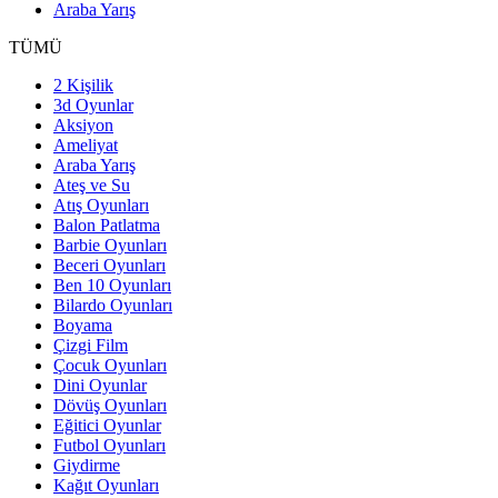
Araba Yarış
TÜMÜ
2 Kişilik
3d Oyunlar
Aksiyon
Ameliyat
Araba Yarış
Ateş ve Su
Atış Oyunları
Balon Patlatma
Barbie Oyunları
Beceri Oyunları
Ben 10 Oyunları
Bilardo Oyunları
Boyama
Çizgi Film
Çocuk Oyunları
Dini Oyunlar
Dövüş Oyunları
Eğitici Oyunlar
Futbol Oyunları
Giydirme
Kağıt Oyunları