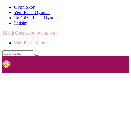
Oyun Skor
Yeni Flash Oyunlar
En Güzel Flash Oyunlar
İletişim
Silahlı Operasyon oyunu oyna
Yeni Flash Oyunlar