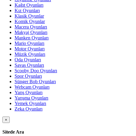
Kağıt Oyunları
Kız Oyunları
Klasik Oyunlar
Komik Oyunlar
Macera Oyunları
Makyaj Oyunları
Manken Oyunları
Mario Oyunları
Motor Oyunları
Müzik Oyunları
Oda Oyunları
Savas Oyunları
Scooby Doo Oyunları
Spor Oyunları
Sünger Bob Oyunları
Webcam Oyunları
Yarış Oyunları
Yarışma Oyunları
Yemek Oyunları
Zeka Oyunları
×
Sitede Ara