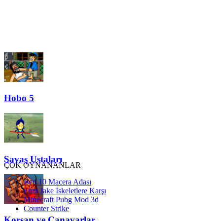
Hobo 5
Savaş Ustaları
ÇOK OYNANANLAR
Ben 10 Macera Adası
Finn Jake İskeletlere Karşı
Minecraft Pubg Mod 3d
Counter Strike
Korsan ve Canavarlar