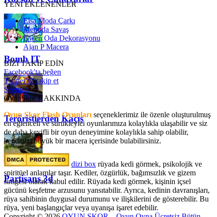
YENİ EKLENENLER
Elsa Moda Çarkı
Metroda Savaş
Gwen Oda Dekorasyonu
Ajan P Macera
Bomb IT
BİZİ TAKİP EDİN
Facebook'ta beğen
Twitter'da takip et
Sitemap
OyunSkor HAKKINDA
Oyun Skor Flash Oyunları
seçeneklerimiz ile özenle oluşturulmuş
Teröristlerden Kaçış
en eğlenceli ve sürükleyici oyunlarımıza kolaylıkla ulaşabilir ve siz
de daha keyifli bir oyun deneyimine kolaylıkla sahip olabilir,
kendinizi büyük bir macera içerisinde bulabilirsiniz.
dizi box
rüyada kedi görmek​, psikolojik ve
spiritüel anlamlar taşır. Kediler, özgürlük, bağımsızlık ve gizem
Partisans 3d
simgesi olarak kabul edilir. Rüyada kedi görmek, kişinin içsel
gücünü keşfetme arzusunu yansıtabilir. Ayrıca, kedinin davranışları,
rüya sahibinin duygusal durumunu ve ilişkilerini de gösterebilir. Bu
rüya, yeni başlangıçlar veya uyanışa işaret edebilir.
Copyright © 2026
OYUN SKOR – Oyun Oyna Ücretsiz Bütün