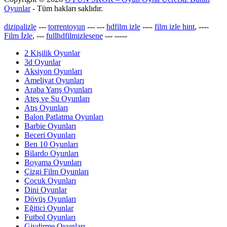
Oyunlar
- Tüm hakları saklıdır.
dizipalizle
---
torrentoyun
---
---
hdfilm izle
----
film izle hint
, ----
Film İzle
, ---
fullhdfilmizlesene
---
-----
2 Kişilik Oyunlar
3d Oyunlar
Aksiyon Oyunları
Ameliyat Oyunları
Araba Yarış Oyunları
Ateş ve Su Oyunları
Atış Oyunları
Balon Patlatma Oyunları
Barbie Oyunları
Beceri Oyunları
Ben 10 Oyunları
Bilardo Oyunları
Boyama Oyunları
Çizgi Film Oyunları
Çocuk Oyunları
Dini Oyunlar
Dövüş Oyunları
Eğitici Oyunlar
Futbol Oyunları
Giydirme Oyunları