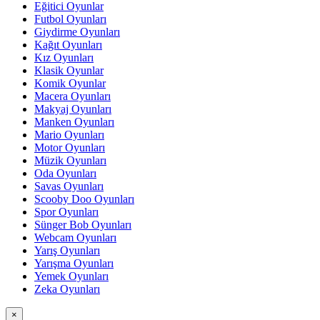
Eğitici Oyunlar
Futbol Oyunları
Giydirme Oyunları
Kağıt Oyunları
Kız Oyunları
Klasik Oyunlar
Komik Oyunlar
Macera Oyunları
Makyaj Oyunları
Manken Oyunları
Mario Oyunları
Motor Oyunları
Müzik Oyunları
Oda Oyunları
Savas Oyunları
Scooby Doo Oyunları
Spor Oyunları
Sünger Bob Oyunları
Webcam Oyunları
Yarış Oyunları
Yarışma Oyunları
Yemek Oyunları
Zeka Oyunları
×