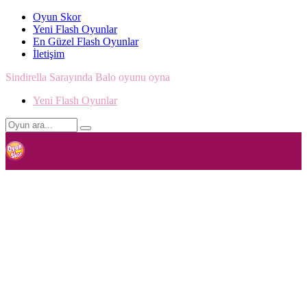
Oyun Skor
Yeni Flash Oyunlar
En Güzel Flash Oyunlar
İletişim
Sindirella Sarayında Balo oyunu oyna
Yeni Flash Oyunlar