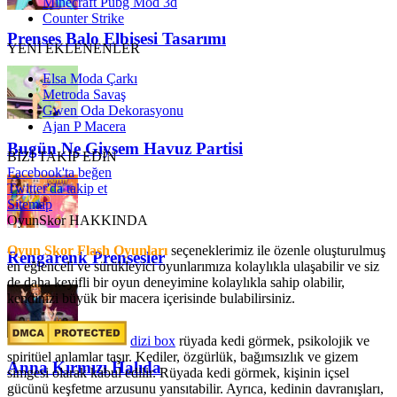
Minecraft Pubg Mod 3d
Counter Strike
Prenses Balo Elbisesi Tasarımı
YENİ EKLENENLER
Elsa Moda Çarkı
Metroda Savaş
Gwen Oda Dekorasyonu
Ajan P Macera
Bugün Ne Giysem Havuz Partisi
BİZİ TAKİP EDİN
Facebook'ta beğen
Twitter'da takip et
Sitemap
OyunSkor HAKKINDA
Oyun Skor Flash Oyunları
seçeneklerimiz ile özenle oluşturulmuş
Rengarenk Prensesler
en eğlenceli ve sürükleyici oyunlarımıza kolaylıkla ulaşabilir ve siz
de daha keyifli bir oyun deneyimine kolaylıkla sahip olabilir,
kendinizi büyük bir macera içerisinde bulabilirsiniz.
dizi box
rüyada kedi görmek​, psikolojik ve
spiritüel anlamlar taşır. Kediler, özgürlük, bağımsızlık ve gizem
Anna Kırmızı Halıda
simgesi olarak kabul edilir. Rüyada kedi görmek, kişinin içsel
gücünü keşfetme arzusunu yansıtabilir. Ayrıca, kedinin davranışları,