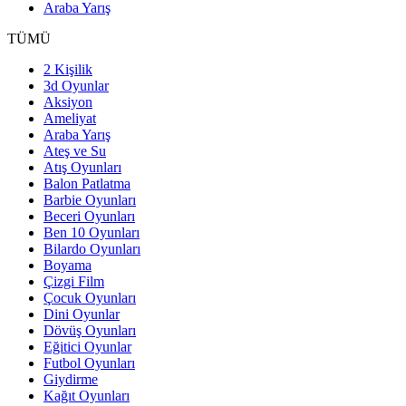
Araba Yarış
TÜMÜ
2 Kişilik
3d Oyunlar
Aksiyon
Ameliyat
Araba Yarış
Ateş ve Su
Atış Oyunları
Balon Patlatma
Barbie Oyunları
Beceri Oyunları
Ben 10 Oyunları
Bilardo Oyunları
Boyama
Çizgi Film
Çocuk Oyunları
Dini Oyunlar
Dövüş Oyunları
Eğitici Oyunlar
Futbol Oyunları
Giydirme
Kağıt Oyunları