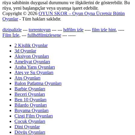
rüya sahibinin duygusal durumunu ve ilişkilerini de gösterebilir. Bu
rüya, yeni başlangıçlar veya uyanışa işaret edebilir.
Copyright © 2026
OYUN SKOR – Oyun Oyna Ücretsiz Bütün
Oyunlar
- Tüm hakları saklıdır.
dizipalizle
---
torrentoyun
---
---
hdfilm izle
----
film izle hint
, ----
Film İzle
, ---
fullhdfilmizlesene
---
-----
2 Kişilik Oyunlar
3d Oyunlar
Aksiyon Oyunları
Ameliyat Oyunları
Araba Yarış Oyunları
Ateş ve Su Oyunları
Atış Oyunları
Balon Patlatma Oyunları
Barbie Oyunları
Beceri Oyunları
Ben 10 Oyunları
Bilardo Oyunları
Boyama Oyunları
Çizgi Film Oyunları
Çocuk Oyunları
Dini Oyunlar
Dövüş Oyunları