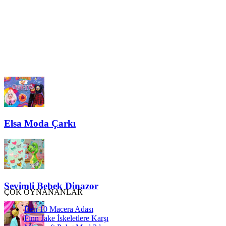
Elsa Moda Çarkı
Sevimli Bebek Dinazor
ÇOK OYNANANLAR
Ben 10 Macera Adası
Finn Jake İskeletlere Karşı