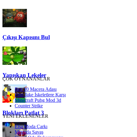
Çıkışı Kapısını Bul
Yapışkan Lekeler
ÇOK OYNANANLAR
Ben 10 Macera Adası
Finn Jake İskeletlere Karşı
Minecraft Pubg Mod 3d
Counter Strike
Blokları Patlat 3
YENİ EKLENENLER
Elsa Moda Çarkı
Metroda Savaş