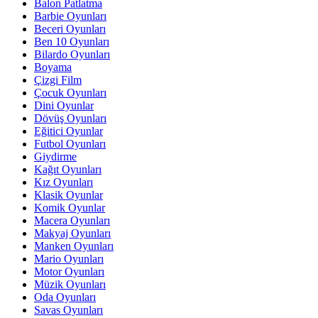
Balon Patlatma
Barbie Oyunları
Beceri Oyunları
Ben 10 Oyunları
Bilardo Oyunları
Boyama
Çizgi Film
Çocuk Oyunları
Dini Oyunlar
Dövüş Oyunları
Eğitici Oyunlar
Futbol Oyunları
Giydirme
Kağıt Oyunları
Kız Oyunları
Klasik Oyunlar
Komik Oyunlar
Macera Oyunları
Makyaj Oyunları
Manken Oyunları
Mario Oyunları
Motor Oyunları
Müzik Oyunları
Oda Oyunları
Savas Oyunları