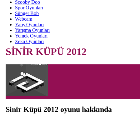
Scooby Doo
Spor Oyunları
Sünger Bob
Webcam
Yarış Oyunları
Yarışma Oyunları
Yemek Oyunları
Zeka Oyunları
SİNİR KÜPÜ 2012
Sinir Küpü 2012 oyunu hakkında