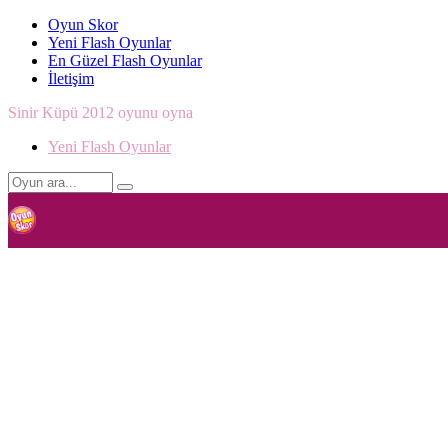
Oyun Skor
Yeni Flash Oyunlar
En Güzel Flash Oyunlar
İletişim
Sinir Küpü 2012 oyunu oyna
Yeni Flash Oyunlar