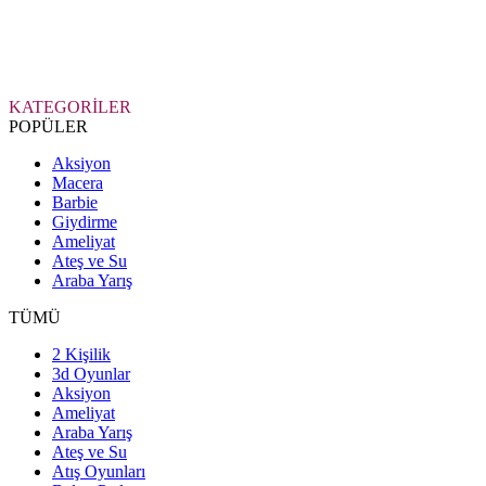
KATEGORİLER
POPÜLER
Aksiyon
Macera
Barbie
Giydirme
Ameliyat
Ateş ve Su
Araba Yarış
TÜMÜ
2 Kişilik
3d Oyunlar
Aksiyon
Ameliyat
Araba Yarış
Ateş ve Su
Atış Oyunları