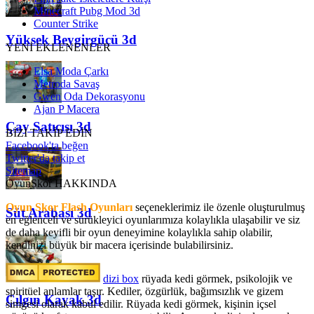
Minecraft Pubg Mod 3d
Counter Strike
Yüksek Beygirgücü 3d
YENİ EKLENENLER
Elsa Moda Çarkı
Metroda Savaş
Gwen Oda Dekorasyonu
Ajan P Macera
Çay Satıcısı 3d
BİZİ TAKİP EDİN
Facebook'ta beğen
Twitter'da takip et
Sitemap
OyunSkor HAKKINDA
Oyun Skor Flash Oyunları
seçeneklerimiz ile özenle oluşturulmuş
Süt Arabası 3d
en eğlenceli ve sürükleyici oyunlarımıza kolaylıkla ulaşabilir ve siz
de daha keyifli bir oyun deneyimine kolaylıkla sahip olabilir,
kendinizi büyük bir macera içerisinde bulabilirsiniz.
dizi box
rüyada kedi görmek​, psikolojik ve
spiritüel anlamlar taşır. Kediler, özgürlük, bağımsızlık ve gizem
Çılgın Kayak 3d
simgesi olarak kabul edilir. Rüyada kedi görmek, kişinin içsel