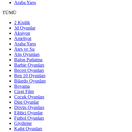
Araba Yarış
TÜMÜ
2 Kişilik
3d Oyunlar
Aksiyon
Ameliyat
Araba Yarış
Ateş ve Su
Atış Oyunları
Balon Patlatma
Barbie Oyunları
Beceri Oyunları
Ben 10 Oyunları
Bilardo Oyunları
Boyama
Çizgi Film
Çocuk Oyunları
Dini Oyunlar
Dövüş Oyunları
Eğitici Oyunlar
Futbol Oyunları
Giydirme
Kağıt Oyunları