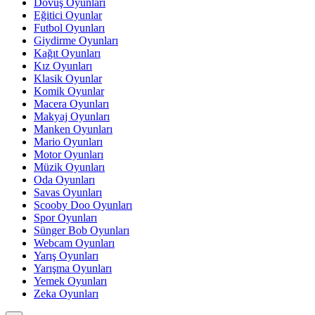
Dövüş Oyunları
Eğitici Oyunlar
Futbol Oyunları
Giydirme Oyunları
Kağıt Oyunları
Kız Oyunları
Klasik Oyunlar
Komik Oyunlar
Macera Oyunları
Makyaj Oyunları
Manken Oyunları
Mario Oyunları
Motor Oyunları
Müzik Oyunları
Oda Oyunları
Savas Oyunları
Scooby Doo Oyunları
Spor Oyunları
Sünger Bob Oyunları
Webcam Oyunları
Yarış Oyunları
Yarışma Oyunları
Yemek Oyunları
Zeka Oyunları