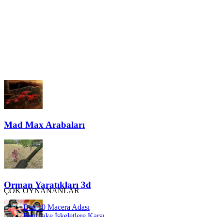
Mad Max Arabaları
Orman Yaratıkları 3d
ÇOK OYNANANLAR
Ben 10 Macera Adası
Finn Jake İskeletlere Karşı