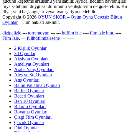
gücünü keşfetme arzusunu yansıtabilir. Ayrıca, kedinin davranışları,
rüya sahibinin duygusal durumunu ve ilişkilerini de gösterebilir. Bu
rüya, yeni başlangıçlar veya uyanışa işaret edebilir.
Copyright © 2026
OYUN SKOR – Oyun Oyna Ücretsiz Bütün
Oyunlar
- Tüm hakları saklıdır.
dizipalizle
---
torrentoyun
---
---
hdfilm izle
----
film izle hint
, ----
Film İzle
, ---
fullhdfilmizlesene
---
-----
2 Kişilik Oyunlar
3d Oyunlar
Aksiyon Oyunları
Ameliyat Oyunları
Araba Yarış Oyunları
Ateş ve Su Oyunları
Atış Oyunları
Balon Patlatma Oyunları
Barbie Oyunları
Beceri Oyunları
Ben 10 Oyunları
Bilardo Oyunları
Boyama Oyunları
Çizgi Film Oyunları
Çocuk Oyunları
Dini Oyunlar