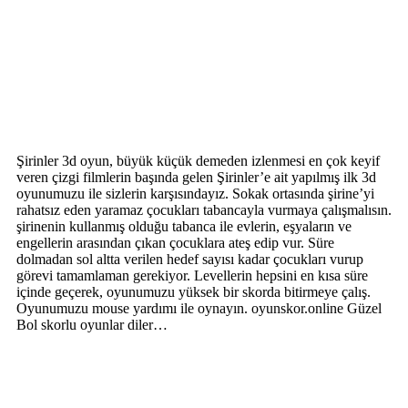
Şirinler 3d oyun, büyük küçük demeden izlenmesi en çok keyif
veren çizgi filmlerin başında gelen Şirinler’e ait yapılmış ilk 3d
oyunumuzu ile sizlerin karşısındayız. Sokak ortasında şirine’yi
rahatsız eden yaramaz çocukları tabancayla vurmaya çalışmalısın.
şirinenin kullanmış olduğu tabanca ile evlerin, eşyaların ve
engellerin arasından çıkan çocuklara ateş edip vur. Süre
dolmadan sol altta verilen hedef sayısı kadar çocukları vurup
görevi tamamlaman gerekiyor. Levellerin hepsini en kısa süre
içinde geçerek, oyunumuzu yüksek bir skorda bitirmeye çalış.
Oyunumuzu mouse yardımı ile oynayın. oyunskor.online Güzel
Bol skorlu oyunlar diler…