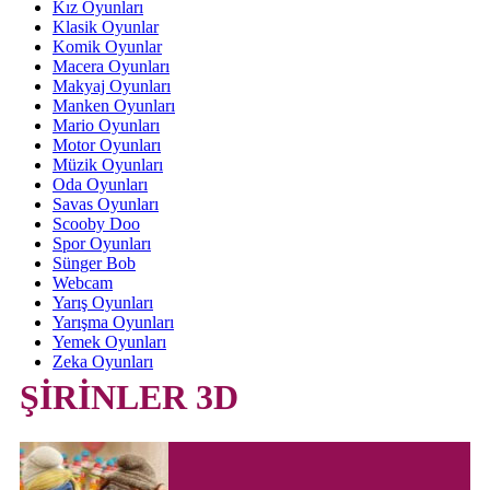
Kız Oyunları
Klasik Oyunlar
Komik Oyunlar
Macera Oyunları
Makyaj Oyunları
Manken Oyunları
Mario Oyunları
Motor Oyunları
Müzik Oyunları
Oda Oyunları
Savas Oyunları
Scooby Doo
Spor Oyunları
Sünger Bob
Webcam
Yarış Oyunları
Yarışma Oyunları
Yemek Oyunları
Zeka Oyunları
ŞİRİNLER 3D