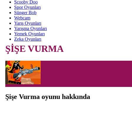
Scooby Doo
Spor Oyunları
Sünger Bob
Webcam
Yarış Oyunları
Yarışma Oyunları
Yemek Oyunları
Zeka Oyunları
ŞİŞE VURMA
Şişe Vurma oyunu hakkında