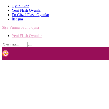
Oyun Skor
Yeni Flash Oyunlar
En Güzel Flash Oyunlar
İletişim
Şişe Vurma oyunu oyna
Yeni Flash Oyunlar