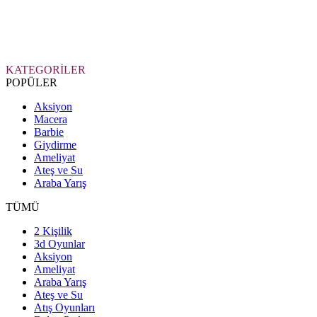
KATEGORİLER
POPÜLER
Aksiyon
Macera
Barbie
Giydirme
Ameliyat
Ateş ve Su
Araba Yarış
TÜMÜ
2 Kişilik
3d Oyunlar
Aksiyon
Ameliyat
Araba Yarış
Ateş ve Su
Atış Oyunları