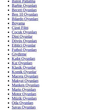
Balon Patlatma
Barbie Oyunları
Beceri Oyunları
Ben 10 Oyunları
Bilardo Oyunları
Boyama
Çizgi Film
Çocuk Oyunları
Dini Oyunlar
Dövüş Oyunları
Eğitici Oyunlar
Futbol Oyunları
Giydirme
Kağıt Oyunları
Kız Oyunları
Klasik Oyunlar
Komik Oyunlar
Macera Oyunları
Makyaj Oyunları
Manken Oyunları
Mario Oyunları
Motor Oyunları
Müzik Oyunları
Oda Oyunları
Savas Oyunları