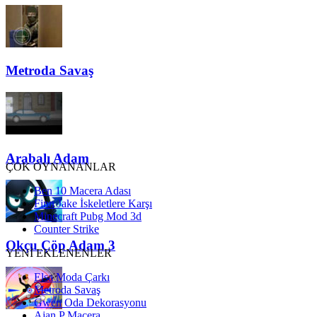
Metroda Savaş
Arabalı Adam
ÇOK OYNANANLAR
Ben 10 Macera Adası
Finn Jake İskeletlere Karşı
Minecraft Pubg Mod 3d
Counter Strike
Okçu Çöp Adam 3
YENİ EKLENENLER
Elsa Moda Çarkı
Metroda Savaş
Gwen Oda Dekorasyonu
Ajan P Macera