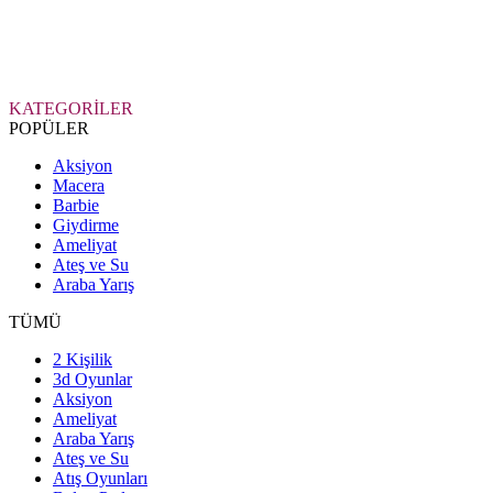
KATEGORİLER
POPÜLER
Aksiyon
Macera
Barbie
Giydirme
Ameliyat
Ateş ve Su
Araba Yarış
TÜMÜ
2 Kişilik
3d Oyunlar
Aksiyon
Ameliyat
Araba Yarış
Ateş ve Su
Atış Oyunları