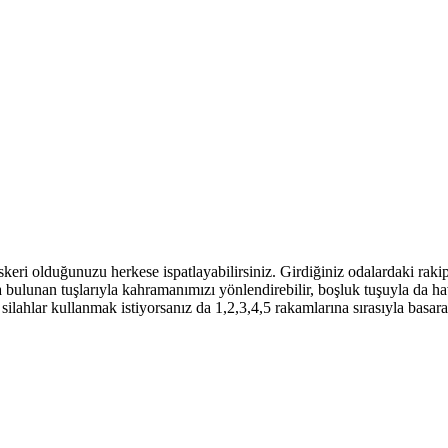
askeri olduğunuzu herkese ispatlayabilirsiniz. Girdiğiniz odalardaki rak
bulunan tuşlarıyla kahramanımızı yönlendirebilir, boşluk tuşuyla da hav
silahlar kullanmak istiyorsanız da 1,2,3,4,5 rakamlarına sırasıyla basar