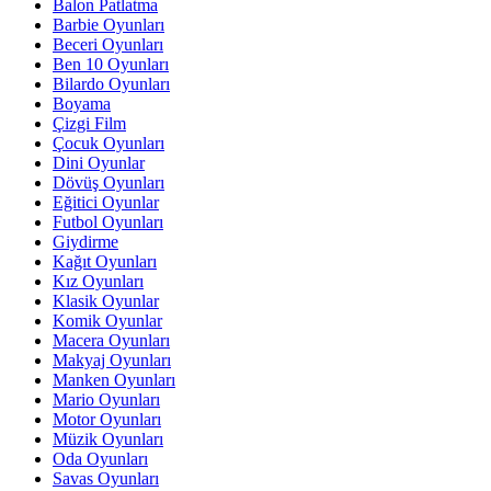
Balon Patlatma
Barbie Oyunları
Beceri Oyunları
Ben 10 Oyunları
Bilardo Oyunları
Boyama
Çizgi Film
Çocuk Oyunları
Dini Oyunlar
Dövüş Oyunları
Eğitici Oyunlar
Futbol Oyunları
Giydirme
Kağıt Oyunları
Kız Oyunları
Klasik Oyunlar
Komik Oyunlar
Macera Oyunları
Makyaj Oyunları
Manken Oyunları
Mario Oyunları
Motor Oyunları
Müzik Oyunları
Oda Oyunları
Savas Oyunları