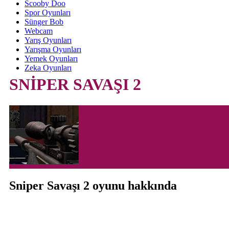
Scooby Doo
Spor Oyunları
Sünger Bob
Webcam
Yarış Oyunları
Yarışma Oyunları
Yemek Oyunları
Zeka Oyunları
SNİPER SAVAŞI 2
Sniper Savaşı 2 oyunu hakkında