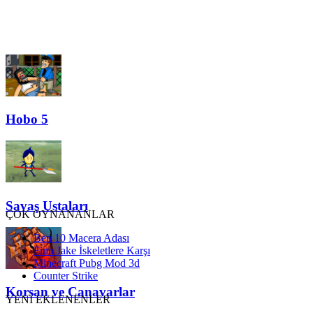
Hobo 5
Savaş Ustaları
ÇOK OYNANANLAR
Ben 10 Macera Adası
Finn Jake İskeletlere Karşı
Minecraft Pubg Mod 3d
Counter Strike
Korsan ve Canavarlar
YENİ EKLENENLER