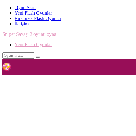
Oyun Skor
Yeni Flash Oyunlar
En Güzel Flash Oyunlar
İletişim
Sniper Savaşı 2 oyunu oyna
Yeni Flash Oyunlar