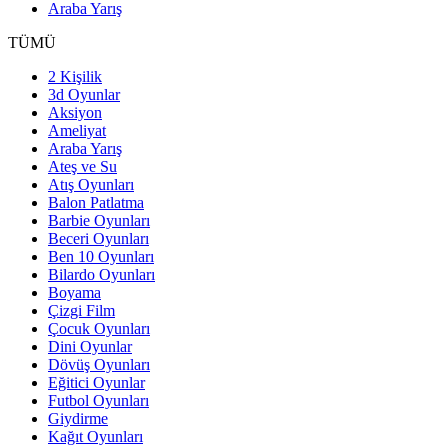
Araba Yarış
TÜMÜ
2 Kişilik
3d Oyunlar
Aksiyon
Ameliyat
Araba Yarış
Ateş ve Su
Atış Oyunları
Balon Patlatma
Barbie Oyunları
Beceri Oyunları
Ben 10 Oyunları
Bilardo Oyunları
Boyama
Çizgi Film
Çocuk Oyunları
Dini Oyunlar
Dövüş Oyunları
Eğitici Oyunlar
Futbol Oyunları
Giydirme
Kağıt Oyunları