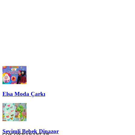
Elsa Moda Çarkı
Sevimli Bebek Dinazor
ÇOK OYNANANLAR