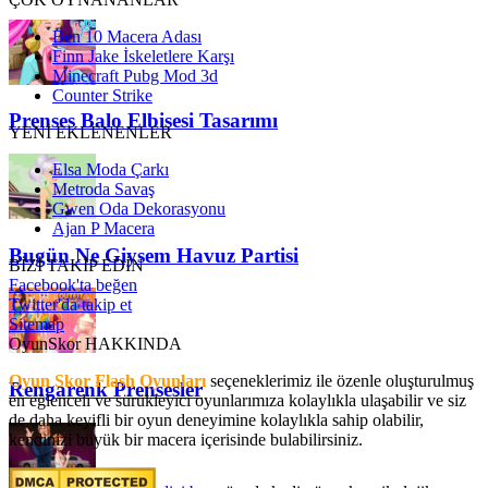
Ben 10 Macera Adası
Finn Jake İskeletlere Karşı
Minecraft Pubg Mod 3d
Counter Strike
Prenses Balo Elbisesi Tasarımı
YENİ EKLENENLER
Elsa Moda Çarkı
Metroda Savaş
Gwen Oda Dekorasyonu
Ajan P Macera
Bugün Ne Giysem Havuz Partisi
BİZİ TAKİP EDİN
Facebook'ta beğen
Twitter'da takip et
Sitemap
OyunSkor HAKKINDA
Oyun Skor Flash Oyunları
seçeneklerimiz ile özenle oluşturulmuş
Rengarenk Prensesler
en eğlenceli ve sürükleyici oyunlarımıza kolaylıkla ulaşabilir ve siz
de daha keyifli bir oyun deneyimine kolaylıkla sahip olabilir,
kendinizi büyük bir macera içerisinde bulabilirsiniz.