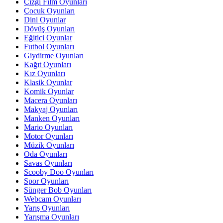
Çizgi Film Oyunları
Çocuk Oyunları
Dini Oyunlar
Dövüş Oyunları
Eğitici Oyunlar
Futbol Oyunları
Giydirme Oyunları
Kağıt Oyunları
Kız Oyunları
Klasik Oyunlar
Komik Oyunlar
Macera Oyunları
Makyaj Oyunları
Manken Oyunları
Mario Oyunları
Motor Oyunları
Müzik Oyunları
Oda Oyunları
Savas Oyunları
Scooby Doo Oyunları
Spor Oyunları
Sünger Bob Oyunları
Webcam Oyunları
Yarış Oyunları
Yarışma Oyunları