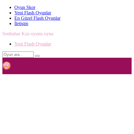
Oyun Skor
Yeni Flash Oyunlar
En Güzel Flash Oyunlar
İletişim
Sonbahar Kızı oyunu oyna
Yeni Flash Oyunlar