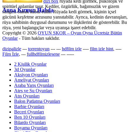
dizi box
rüyada kedi görmek​, psikolojik ve
spiritüel anlamlar taşır. Kediler, özgürlük, bağımsızlık ve gizem
Anna Kırmızı Halıda
simgesi olarak kabul edilir. Rüyada kedi görmek, kişinin içsel
gücünü keşfetme arzusunu yansıtabilir. Ayrıca, kedinin davranışları,
rüya sahibinin duygusal durumunu ve ilişkilerini de gösterebilir. Bu
rüya, yeni başlangıçlar veya uyanışa işaret edebilir.
Copyright © 2026
OYUN SKOR – Oyun Oyna Ücretsiz Bütün
Oyunlar
- Tüm hakları saklıdır.
dizipalizle
---
torrentoyun
---
---
hdfilm izle
----
film izle hint
, ----
Film İzle
, ---
fullhdfilmizlesene
---
-----
2 Kişilik Oyunlar
3d Oyunlar
Aksiyon Oyunları
Ameliyat Oyunları
Araba Yarış Oyunları
Ateş ve Su Oyunları
Atış Oyunları
Balon Patlatma Oyunları
Barbie Oyunları
Beceri Oyunları
Ben 10 Oyunları
Bilardo Oyunları
Boyama Oyunları