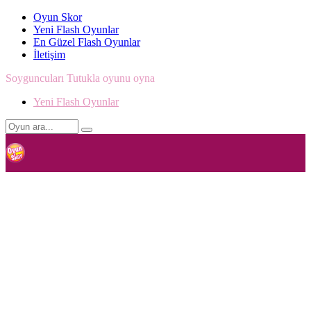
Oyun Skor
Yeni Flash Oyunlar
En Güzel Flash Oyunlar
İletişim
Soyguncuları Tutukla oyunu oyna
Yeni Flash Oyunlar