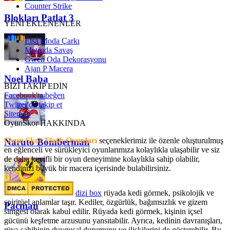
Counter Strike
Blokları Patlat 3
YENİ EKLENENLER
Elsa Moda Çarkı
Metroda Savaş
Gwen Oda Dekorasyonu
Ajan P Macera
Noel Baba
BİZİ TAKİP EDİN
Facebook'ta beğen
Twitter'da takip et
Sitemap
OyunSkor HAKKINDA
Oyun Skor Flash Oyunları
seçeneklerimiz ile özenle oluşturulmuş
Naruto Bomberman
en eğlenceli ve sürükleyici oyunlarımıza kolaylıkla ulaşabilir ve siz
de daha keyifli bir oyun deneyimine kolaylıkla sahip olabilir,
kendinizi büyük bir macera içerisinde bulabilirsiniz.
dizi box
rüyada kedi görmek​, psikolojik ve
spiritüel anlamlar taşır. Kediler, özgürlük, bağımsızlık ve gizem
Pacman
simgesi olarak kabul edilir. Rüyada kedi görmek, kişinin içsel
gücünü keşfetme arzusunu yansıtabilir. Ayrıca, kedinin davranışları,
rüya sahibinin duygusal durumunu ve ilişkilerini de gösterebilir. Bu