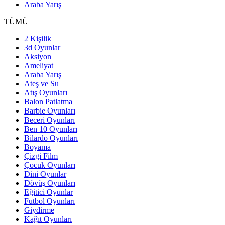
Araba Yarış
TÜMÜ
2 Kişilik
3d Oyunlar
Aksiyon
Ameliyat
Araba Yarış
Ateş ve Su
Atış Oyunları
Balon Patlatma
Barbie Oyunları
Beceri Oyunları
Ben 10 Oyunları
Bilardo Oyunları
Boyama
Çizgi Film
Çocuk Oyunları
Dini Oyunlar
Dövüş Oyunları
Eğitici Oyunlar
Futbol Oyunları
Giydirme
Kağıt Oyunları