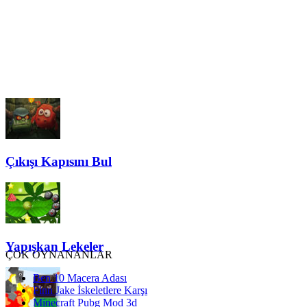
Çıkışı Kapısını Bul
Yapışkan Lekeler
ÇOK OYNANANLAR
Ben 10 Macera Adası
Finn Jake İskeletlere Karşı
Minecraft Pubg Mod 3d