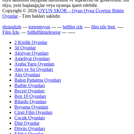
rüya, yeni başlangıçlar veya uyanışa işaret edebilir.
Copyright © 2026
OYUN SKOR – Oyun Oyna Ücretsiz Bütün
Oyunlar
- Tüm hakları saklıdır.
dizipalizle
---
torrentoyun
---
---
hdfilm izle
----
film izle hint
, ----
Film İzle
, ---
fullhdfilmizlesene
---
-----
2 Kişilik Oyunlar
3d Oyunlar
Aksiyon Oyunları
Ameliyat Oyunları
Araba Yarış Oyunları
Ateş ve Su Oyunları
Atış Oyunları
Balon Patlatma Oyunları
Barbie Oyunları
Beceri Oyunları
Ben 10 Oyunları
Bilardo Oyunları
Boyama Oyunları
Çizgi Film Oyunları
Çocuk Oyunları
Dini Oyunlar
Dövüş Oyunları
Eğitici Oyunlar