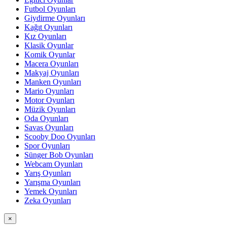
Futbol Oyunları
Giydirme Oyunları
Kağıt Oyunları
Kız Oyunları
Klasik Oyunlar
Komik Oyunlar
Macera Oyunları
Makyaj Oyunları
Manken Oyunları
Mario Oyunları
Motor Oyunları
Müzik Oyunları
Oda Oyunları
Savas Oyunları
Scooby Doo Oyunları
Spor Oyunları
Sünger Bob Oyunları
Webcam Oyunları
Yarış Oyunları
Yarışma Oyunları
Yemek Oyunları
Zeka Oyunları
×