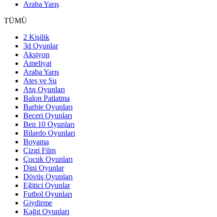
Araba Yarış
TÜMÜ
2 Kişilik
3d Oyunlar
Aksiyon
Ameliyat
Araba Yarış
Ateş ve Su
Atış Oyunları
Balon Patlatma
Barbie Oyunları
Beceri Oyunları
Ben 10 Oyunları
Bilardo Oyunları
Boyama
Çizgi Film
Çocuk Oyunları
Dini Oyunlar
Dövüş Oyunları
Eğitici Oyunlar
Futbol Oyunları
Giydirme
Kağıt Oyunları