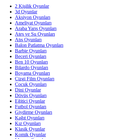
2 Kişilik Oyunlar
3d Oyunlar
Aksiyon Oyunları
Ameliyat Oyunları
Araba Yarış Oyunları
Ateş ve Su Oyunları
Atış Oyunları
Balon Patlatma Oyunları
Barbie Oyunları
Beceri Oyunları
Ben 10 Oyunları
Bilardo Oyunları
Boyama Oyunları
Çizgi Film Oyunları
Çocuk Oyunları
Dini Oyunlar
Dövüş Oyunları
Eğitici Oyunlar
Futbol Oyunları
Giydirme Oyunları
Kağıt Oyunları
Kız Oyunları
Klasik Oyunlar
Komik Oyunlar