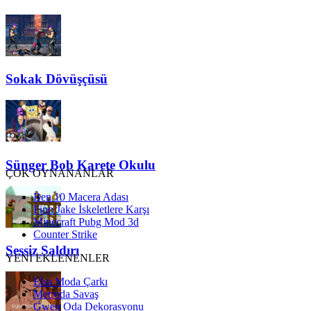
Sokak Dövüşçüsü
Sünger Bob Karete Okulu
ÇOK OYNANANLAR
Ben 10 Macera Adası
Finn Jake İskeletlere Karşı
Minecraft Pubg Mod 3d
Counter Strike
Sessiz Saldırı
YENİ EKLENENLER
Elsa Moda Çarkı
Metroda Savaş
Gwen Oda Dekorasyonu