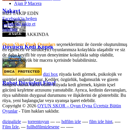
Ajan P Macera
Nakavt
BİZİ TAKİP EDİN
Facebook'ta beğen
Twitter'da takip et
Sitemap
OyunSkor HAKKINDA
Oyun Skor Flash Oyunları
seçeneklerimiz ile özenle oluşturulmuş
Dövüşcü Kedi Köpek
en eğlenceli ve sürükleyici oyunlarımıza kolaylıkla ulaşabilir ve siz
de daha keyifli bir oyun deneyimine kolaylıkla sahip olabilir,
kendinizi büyük bir macera içerisinde bulabilirsiniz.
dizi box
rüyada kedi görmek​, psikolojik ve
spiritüel anlamlar taşır. Kediler, özgürlük, bağımsızlık ve gizem
Robot Dövüşleri Final
simgesi olarak kabul edilir. Rüyada kedi görmek, kişinin içsel
gücünü keşfetme arzusunu yansıtabilir. Ayrıca, kedinin davranışları,
rüya sahibinin duygusal durumunu ve ilişkilerini de gösterebilir. Bu
rüya, yeni başlangıçlar veya uyanışa işaret edebilir.
Copyright © 2026
OYUN SKOR – Oyun Oyna Ücretsiz Bütün
Oyunlar
- Tüm hakları saklıdır.
dizipalizle
---
torrentoyun
---
---
hdfilm izle
----
film izle hint
, ----
Film İzle
, ---
fullhdfilmizlesene
---
-----