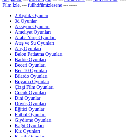
Film İzle
, ---
fullhdfilmizlesene
---
-----
2 Kişilik Oyunlar
3d Oyunlar
Aksiyon Oyunları
Ameliyat Oyunları
Araba Yarış Oyunları
Ateş ve Su Oyunları
Atış Oyunları
Balon Patlatma Oyunları
Barbie Oyunları
Beceri Oyunları
Ben 10 Oyunları
Bilardo Oyunları
Boyama Oyunları
Çizgi Film Oyunları
Çocuk Oyunları
Dini Oyunlar
Dövüş Oyunları
Eğitici Oyunlar
Futbol Oyunları
Giydirme Oyunları
Kağıt Oyunları
Kız Oyunları
Klasik Oyunlar