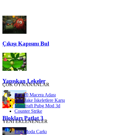
Çıkışı Kapısını Bul
Yapışkan Lekeler
ÇOK OYNANANLAR
Ben 10 Macera Adası
Finn Jake İskeletlere Karşı
Minecraft Pubg Mod 3d
Counter Strike
Blokları Patlat 3
YENİ EKLENENLER
Elsa Moda Çarkı