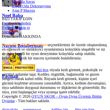
Metroda Savaş
Gwen Oda Dekorasyonu
Ajan P Macera
Noel Baba
BİZİ TAKİP EDİN
Facebook'ta beğen
Twitter'da takip et
Sitemap
OyunSkor HAKKINDA
Oyun Skor Flash Oyunları
seçeneklerimiz ile özenle oluşturulmuş
Naruto Bomberman
en eğlenceli ve sürükleyici oyunlarımıza kolaylıkla ulaşabilir ve siz
de daha keyifli bir oyun deneyimine kolaylıkla sahip olabilir,
kendinizi büyük bir macera içerisinde bulabilirsiniz.
dizi box
rüyada kedi görmek​, psikolojik ve
spiritüel anlamlar taşır. Kediler, özgürlük, bağımsızlık ve gizem
Pacman
simgesi olarak kabul edilir. Rüyada kedi görmek, kişinin içsel
gücünü keşfetme arzusunu yansıtabilir. Ayrıca, kedinin davranışları,
rüya sahibinin duygusal durumunu ve ilişkilerini de gösterebilir. Bu
rüya, yeni başlangıçlar veya uyanışa işaret edebilir.
Copyright © 2026
OYUN SKOR – Oyun Oyna Ücretsiz Bütün
Oyunlar
- Tüm hakları saklıdır.
dizipalizle
---
torrentoyun
---
---
hdfilm izle
----
film izle hint
, ----