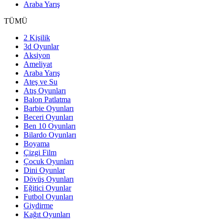
Araba Yarış
TÜMÜ
2 Kişilik
3d Oyunlar
Aksiyon
Ameliyat
Araba Yarış
Ateş ve Su
Atış Oyunları
Balon Patlatma
Barbie Oyunları
Beceri Oyunları
Ben 10 Oyunları
Bilardo Oyunları
Boyama
Çizgi Film
Çocuk Oyunları
Dini Oyunlar
Dövüş Oyunları
Eğitici Oyunlar
Futbol Oyunları
Giydirme
Kağıt Oyunları