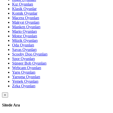
Kız Oyunları
Klasik Oyunlar
Komik Oyunlar
Macera Oyunları
Makyaj Oyunları
Manken Oyunları
Mario Oyunları
Motor Oyunları
Müzik Oyunları
Oda Oyunları
Savas Oyunları
Scooby Doo Oyunları
Spor Oyunları
Sünger Bob Oyunları
Webcam Oyunları
Yarış Oyunları
Yarışma Oyunları
Yemek Oyunları
Zeka Oyunları
×
Sitede Ara