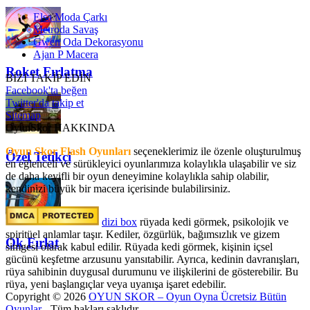
Elsa Moda Çarkı
Metroda Savaş
Gwen Oda Dekorasyonu
Ajan P Macera
Roket Fırlatma
BİZİ TAKİP EDİN
Facebook'ta beğen
Twitter'da takip et
Sitemap
OyunSkor HAKKINDA
Oyun Skor Flash Oyunları
seçeneklerimiz ile özenle oluşturulmuş
Özel Tetikçi
en eğlenceli ve sürükleyici oyunlarımıza kolaylıkla ulaşabilir ve siz
de daha keyifli bir oyun deneyimine kolaylıkla sahip olabilir,
kendinizi büyük bir macera içerisinde bulabilirsiniz.
dizi box
rüyada kedi görmek​, psikolojik ve
spiritüel anlamlar taşır. Kediler, özgürlük, bağımsızlık ve gizem
Ok Fırlat
simgesi olarak kabul edilir. Rüyada kedi görmek, kişinin içsel
gücünü keşfetme arzusunu yansıtabilir. Ayrıca, kedinin davranışları,
rüya sahibinin duygusal durumunu ve ilişkilerini de gösterebilir. Bu
rüya, yeni başlangıçlar veya uyanışa işaret edebilir.
Copyright © 2026
OYUN SKOR – Oyun Oyna Ücretsiz Bütün
Oyunlar
- Tüm hakları saklıdır.