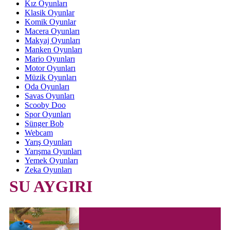
Kız Oyunları
Klasik Oyunlar
Komik Oyunlar
Macera Oyunları
Makyaj Oyunları
Manken Oyunları
Mario Oyunları
Motor Oyunları
Müzik Oyunları
Oda Oyunları
Savas Oyunları
Scooby Doo
Spor Oyunları
Sünger Bob
Webcam
Yarış Oyunları
Yarışma Oyunları
Yemek Oyunları
Zeka Oyunları
SU AYGIRI