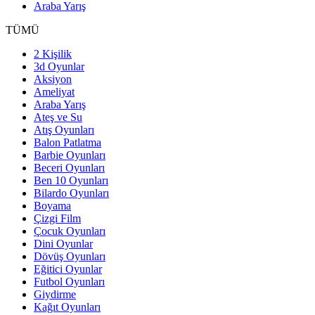
Araba Yarış
TÜMÜ
2 Kişilik
3d Oyunlar
Aksiyon
Ameliyat
Araba Yarış
Ateş ve Su
Atış Oyunları
Balon Patlatma
Barbie Oyunları
Beceri Oyunları
Ben 10 Oyunları
Bilardo Oyunları
Boyama
Çizgi Film
Çocuk Oyunları
Dini Oyunlar
Dövüş Oyunları
Eğitici Oyunlar
Futbol Oyunları
Giydirme
Kağıt Oyunları