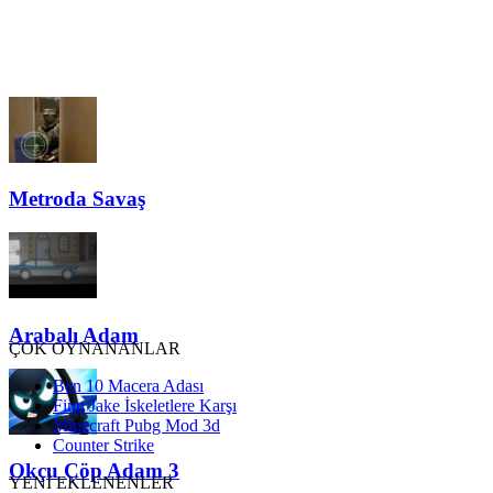
Metroda Savaş
Arabalı Adam
ÇOK OYNANANLAR
Ben 10 Macera Adası
Finn Jake İskeletlere Karşı
Minecraft Pubg Mod 3d
Counter Strike
Okçu Çöp Adam 3
YENİ EKLENENLER