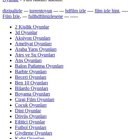
dizipalizle
---
torrentoyun
---
---
hdfilm izle
----
film izle hint
, ----
Film İzle
, ---
fullhdfilmizlesene
---
-----
2 Kişilik Oyunlar
3d Oyunlar
Aksiyon Oyunları
Ameliyat Oyunları
Araba Yarış Oyunları
Ateş ve Su Oyunları
Atış Oyunları
Balon Patlatma Oyunları
Barbie Oyunları
Beceri Oyunları
Ben 10 Oyunları
Bilardo Oyunları
Boyama Oyunları
Çizgi Film Oyunları
Çocuk Oyunları
Dini Oyunlar
Dövüş Oyunları
Eğitici Oyunlar
Futbol Oyunları
Giydirme Oyunları
Kağıt Oyunları