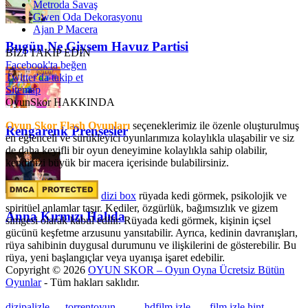
Metroda Savaş
Gwen Oda Dekorasyonu
Ajan P Macera
Bugün Ne Giysem Havuz Partisi
BİZİ TAKİP EDİN
Facebook'ta beğen
Twitter'da takip et
Sitemap
OyunSkor HAKKINDA
Oyun Skor Flash Oyunları
seçeneklerimiz ile özenle oluşturulmuş
Rengarenk Prensesler
en eğlenceli ve sürükleyici oyunlarımıza kolaylıkla ulaşabilir ve siz
de daha keyifli bir oyun deneyimine kolaylıkla sahip olabilir,
kendinizi büyük bir macera içerisinde bulabilirsiniz.
dizi box
rüyada kedi görmek​, psikolojik ve
spiritüel anlamlar taşır. Kediler, özgürlük, bağımsızlık ve gizem
Anna Kırmızı Halıda
simgesi olarak kabul edilir. Rüyada kedi görmek, kişinin içsel
gücünü keşfetme arzusunu yansıtabilir. Ayrıca, kedinin davranışları,
rüya sahibinin duygusal durumunu ve ilişkilerini de gösterebilir. Bu
rüya, yeni başlangıçlar veya uyanışa işaret edebilir.
Copyright © 2026
OYUN SKOR – Oyun Oyna Ücretsiz Bütün
Oyunlar
- Tüm hakları saklıdır.
dizipalizle
---
torrentoyun
---
---
hdfilm izle
----
film izle hint
, ----