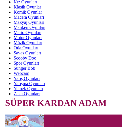
Kız Oyunları
Klasik Oyunlar
Komik Oyunlar
Macera Oyunları
Makyaj Oyunları
Manken Oyunları
Mario Oyunları
Motor Oyunları
Müzik Oyunları
Oda Oyunları
Savas Oyunları
Scooby Doo
Spor Oyunları
Sünger Bob
Webcam
Yarış Oyunları
Yarışma Oyunları
Yemek Oyunları
Zeka Oyunları
SÜPER KARDAN ADAM