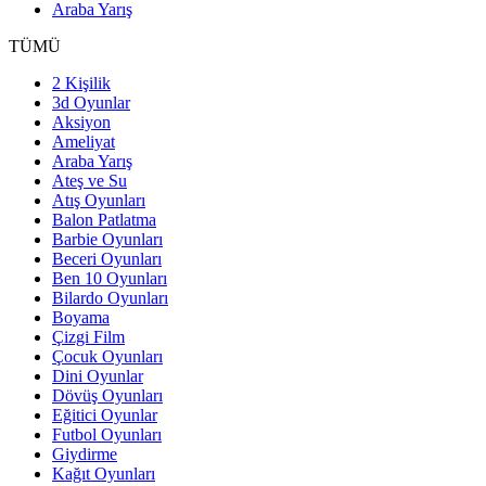
Araba Yarış
TÜMÜ
2 Kişilik
3d Oyunlar
Aksiyon
Ameliyat
Araba Yarış
Ateş ve Su
Atış Oyunları
Balon Patlatma
Barbie Oyunları
Beceri Oyunları
Ben 10 Oyunları
Bilardo Oyunları
Boyama
Çizgi Film
Çocuk Oyunları
Dini Oyunlar
Dövüş Oyunları
Eğitici Oyunlar
Futbol Oyunları
Giydirme
Kağıt Oyunları