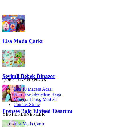
Elsa Moda Çarkı
Sevimli Bebek Dinazor
ÇOK OYNANANLAR
Ben 10 Macera Adası
Finn Jake İskeletlere Karşı
Minecraft Pubg Mod 3d
Counter Strike
Prenses Balo Elbisesi Tasarımı
YENİ EKLENENLER
Elsa Moda Çarkı