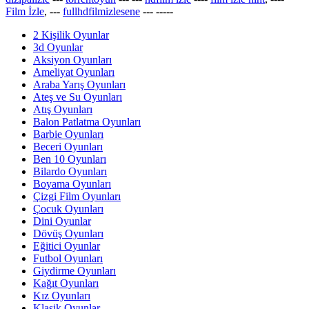
Film İzle
, ---
fullhdfilmizlesene
---
-----
2 Kişilik Oyunlar
3d Oyunlar
Aksiyon Oyunları
Ameliyat Oyunları
Araba Yarış Oyunları
Ateş ve Su Oyunları
Atış Oyunları
Balon Patlatma Oyunları
Barbie Oyunları
Beceri Oyunları
Ben 10 Oyunları
Bilardo Oyunları
Boyama Oyunları
Çizgi Film Oyunları
Çocuk Oyunları
Dini Oyunlar
Dövüş Oyunları
Eğitici Oyunlar
Futbol Oyunları
Giydirme Oyunları
Kağıt Oyunları
Kız Oyunları
Klasik Oyunlar