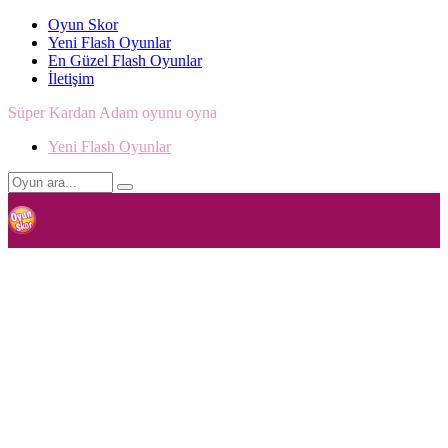
Oyun Skor
Yeni Flash Oyunlar
En Güzel Flash Oyunlar
İletişim
Süper Kardan Adam oyunu oyna
Yeni Flash Oyunlar