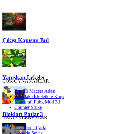
Çıkışı Kapısını Bul
Yapışkan Lekeler
ÇOK OYNANANLAR
Ben 10 Macera Adası
Finn Jake İskeletlere Karşı
Minecraft Pubg Mod 3d
Counter Strike
Blokları Patlat 3
YENİ EKLENENLER
Elsa Moda Çarkı
Metroda Savaş