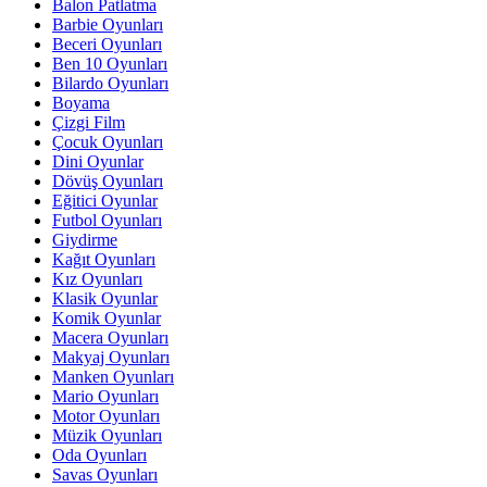
Balon Patlatma
Barbie Oyunları
Beceri Oyunları
Ben 10 Oyunları
Bilardo Oyunları
Boyama
Çizgi Film
Çocuk Oyunları
Dini Oyunlar
Dövüş Oyunları
Eğitici Oyunlar
Futbol Oyunları
Giydirme
Kağıt Oyunları
Kız Oyunları
Klasik Oyunlar
Komik Oyunlar
Macera Oyunları
Makyaj Oyunları
Manken Oyunları
Mario Oyunları
Motor Oyunları
Müzik Oyunları
Oda Oyunları
Savas Oyunları