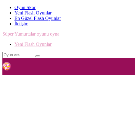
Oyun Skor
Yeni Flash Oyunlar
En Güzel Flash Oyunlar
İletişim
Süper Yumurtalar oyunu oyna
Yeni Flash Oyunlar