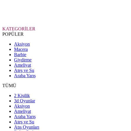
KATEGORİLER
POPÜLER
Aksiyon
Macera
Barbie
Giydirme
Ameliyat
Ateş ve Su
Araba Yarış
TÜMÜ
2 Kişilik
3d Oyunlar
Aksiyon
Ameliyat
Araba Yarış
Ateş ve Su
Atış Oyunları