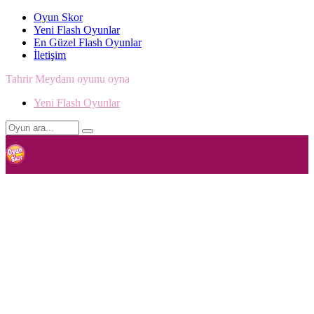
Oyun Skor
Yeni Flash Oyunlar
En Güzel Flash Oyunlar
İletişim
Tahrir Meydanı oyunu oyna
Yeni Flash Oyunlar