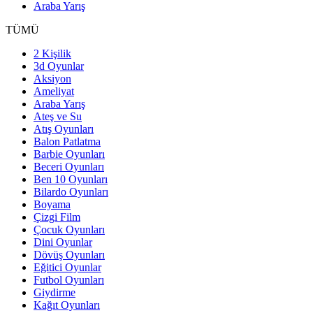
Araba Yarış
TÜMÜ
2 Kişilik
3d Oyunlar
Aksiyon
Ameliyat
Araba Yarış
Ateş ve Su
Atış Oyunları
Balon Patlatma
Barbie Oyunları
Beceri Oyunları
Ben 10 Oyunları
Bilardo Oyunları
Boyama
Çizgi Film
Çocuk Oyunları
Dini Oyunlar
Dövüş Oyunları
Eğitici Oyunlar
Futbol Oyunları
Giydirme
Kağıt Oyunları