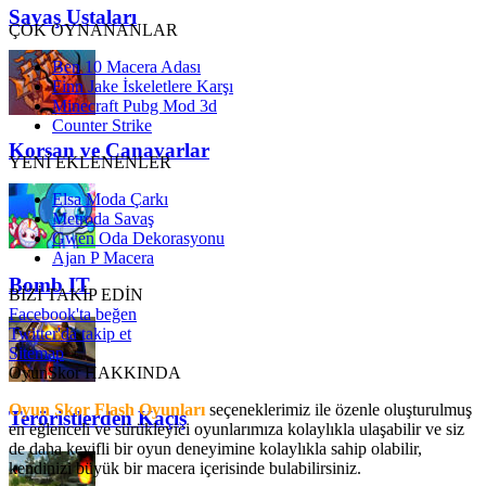
Savaş Ustaları
ÇOK OYNANANLAR
Ben 10 Macera Adası
Finn Jake İskeletlere Karşı
Minecraft Pubg Mod 3d
Counter Strike
Korsan ve Canavarlar
YENİ EKLENENLER
Elsa Moda Çarkı
Metroda Savaş
Gwen Oda Dekorasyonu
Ajan P Macera
Bomb IT
BİZİ TAKİP EDİN
Facebook'ta beğen
Twitter'da takip et
Sitemap
OyunSkor HAKKINDA
Oyun Skor Flash Oyunları
seçeneklerimiz ile özenle oluşturulmuş
Teröristlerden Kaçış
en eğlenceli ve sürükleyici oyunlarımıza kolaylıkla ulaşabilir ve siz
de daha keyifli bir oyun deneyimine kolaylıkla sahip olabilir,
kendinizi büyük bir macera içerisinde bulabilirsiniz.