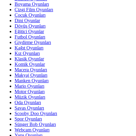
Boyama Oyunları
Çizgi Film Oyunları
Çocuk Oyunları
Dini Oyunlar
Dövüş Oyunları
Eğitici Oyunlar
Futbol Oyunları
Giydirme Oyunları
Kağıt Oyunları
Kız Oyunları
Klasik Oyunlar
Komik Oyunlar
Macera Oyunları
Makyaj Oyunları
Manken Oyunları
Mario Oyunları
Motor Oyunları
Müzik Oyunları
Oda Oyunları
Savas Oyunları
Scooby Doo Oyunları
Spor Oyunları
Sünger Bob Oyunları
Webcam Oyunları
Yarış Oyunları