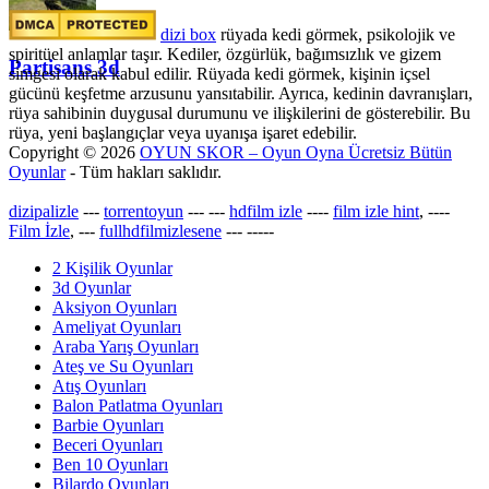
dizi box
rüyada kedi görmek​, psikolojik ve
spiritüel anlamlar taşır. Kediler, özgürlük, bağımsızlık ve gizem
Partisans 3d
simgesi olarak kabul edilir. Rüyada kedi görmek, kişinin içsel
gücünü keşfetme arzusunu yansıtabilir. Ayrıca, kedinin davranışları,
rüya sahibinin duygusal durumunu ve ilişkilerini de gösterebilir. Bu
rüya, yeni başlangıçlar veya uyanışa işaret edebilir.
Copyright © 2026
OYUN SKOR – Oyun Oyna Ücretsiz Bütün
Oyunlar
- Tüm hakları saklıdır.
dizipalizle
---
torrentoyun
---
---
hdfilm izle
----
film izle hint
, ----
Film İzle
, ---
fullhdfilmizlesene
---
-----
2 Kişilik Oyunlar
3d Oyunlar
Aksiyon Oyunları
Ameliyat Oyunları
Araba Yarış Oyunları
Ateş ve Su Oyunları
Atış Oyunları
Balon Patlatma Oyunları
Barbie Oyunları
Beceri Oyunları
Ben 10 Oyunları
Bilardo Oyunları