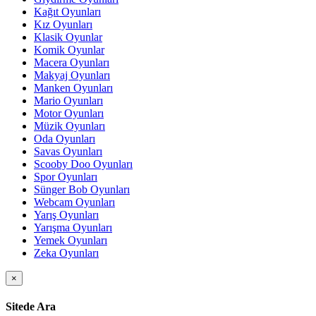
Kağıt Oyunları
Kız Oyunları
Klasik Oyunlar
Komik Oyunlar
Macera Oyunları
Makyaj Oyunları
Manken Oyunları
Mario Oyunları
Motor Oyunları
Müzik Oyunları
Oda Oyunları
Savas Oyunları
Scooby Doo Oyunları
Spor Oyunları
Sünger Bob Oyunları
Webcam Oyunları
Yarış Oyunları
Yarışma Oyunları
Yemek Oyunları
Zeka Oyunları
×
Sitede Ara