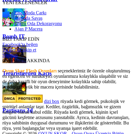
YENİ EKLENENLER
Elsa Moda Çarkı
Metroda Savaş
Gwen Oda Dekorasyonu
Ajan P Macera
Bomb IT
BİZİ TAKİP EDİN
Facebook'ta beğen
Twitter'da takip et
Sitemap
OyunSkor HAKKINDA
Oyun Skor Flash Oyunları
seçeneklerimiz ile özenle oluşturulmuş
Teröristlerden Kaçış
en eğlenceli ve sürükleyici oyunlarımıza kolaylıkla ulaşabilir ve siz
de daha keyifli bir oyun deneyimine kolaylıkla sahip olabilir,
kendinizi büyük bir macera içerisinde bulabilirsiniz.
dizi box
rüyada kedi görmek​, psikolojik ve
spiritüel anlamlar taşır. Kediler, özgürlük, bağımsızlık ve gizem
Partisans 3d
simgesi olarak kabul edilir. Rüyada kedi görmek, kişinin içsel
gücünü keşfetme arzusunu yansıtabilir. Ayrıca, kedinin davranışları,
rüya sahibinin duygusal durumunu ve ilişkilerini de gösterebilir. Bu
rüya, yeni başlangıçlar veya uyanışa işaret edebilir.
Copyright © 2026
OYUN SKOR – Oyun Oyna Ücretsiz Bütün