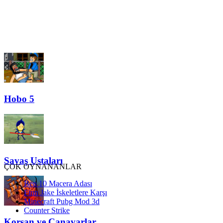
Hobo 5
Savaş Ustaları
ÇOK OYNANANLAR
Ben 10 Macera Adası
Finn Jake İskeletlere Karşı
Minecraft Pubg Mod 3d
Counter Strike
Korsan ve Canavarlar