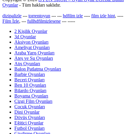
Oyunlar
- Tüm hakları saklıdır.
dizipalizle
---
torrentoyun
---
---
hdfilm izle
----
film izle hint
, ----
Film İzle
, ---
fullhdfilmizlesene
---
-----
2 Kişilik Oyunlar
3d Oyunlar
Aksiyon Oyunları
Ameliyat Oyunları
Araba Yarış Oyunları
Ateş ve Su Oyunları
Atış Oyunları
Balon Patlatma Oyunları
Barbie Oyunları
Beceri Oyunları
Ben 10 Oyunları
Bilardo Oyunları
Boyama Oyunları
Çizgi Film Oyunları
Çocuk Oyunları
Dini Oyunlar
Dövüş Oyunları
Eğitici Oyunlar
Futbol Oyunları
Giydirme Oyunları