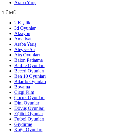
Araba Yarış
TÜMÜ
2 Kişilik
3d Oyunlar
Aksiyon
Ameliyat
Araba Yarış
Ateş ve Su
Atış Oyunları
Balon Patlatma
Barbie Oyunları
Beceri Oyunları
Ben 10 Oyunları
Bilardo Oyunları
Boyama
Çizgi Film
Çocuk Oyunları
Dini Oyunlar
Dövüş Oyunları
Eğitici Oyunlar
Futbol Oyunları
Giydirme
Kağıt Oyunları